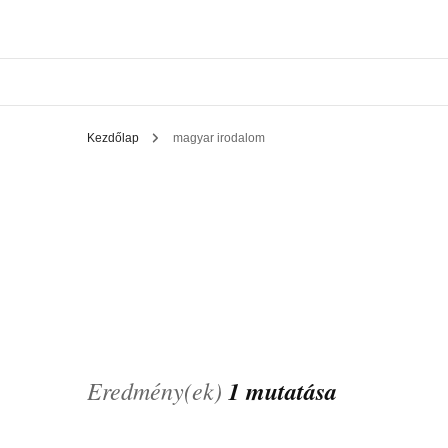
Kezdőlap
magyar irodalom
Eredmény(ek)
1 mutatása