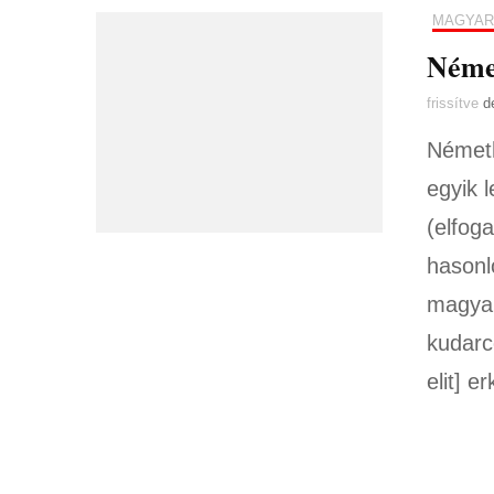
MAGYAR
Német
frissítve
d
Németh
egyik 
(elfog
hasonl
magyar 
kudarc
elit] 