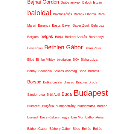
Bajnai Gordon
Baljós árnyak
Balogh István
baloldal
Balotaszállás
Barack Obama
Bara
Margit
Baranya
Basta
Bayer
Bayer Zsolt
Belarusz
belgák
Belgium
Berija
Berkesi András
Berzsenyi
Bethlen Gábor
Bessenyei
Bihari Péter
Bilbó
Bimbó Mihály
birodalom
BKV
Blaha Lujza
Bobby
Bocaccio
Bokros-csomag
Bond
Boromir
Borsod
Botka László
Brassó
Brazília
Bródy
Budapest
Buda
Sándor utca
Brüll Adél
Bukarest
Bulgária
bundabotrány
bundamaffia
Burcsa
Burundi
Bács-Kiskun megye
Bán Mór
Báthori Anna
Báthori Gábor
Báthory Gábor
Bécs
Békés
Békés