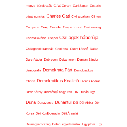
megye
bürokraták
C. W. Ceram
Carl Sagan
Cesarini
Charles Gati
pápai nuncius
Civil a pályán
Clinton
Compson
Craig
Cristofel
Csapó József
Csehország
Csillagok háborúja
Csehszlovákia
Csepel
Csillagosok katonák
Csokonai
Csont László
Dallas
Darth Vader
Debrecen
Dekameron
Demján Sándor
Demokrata Párt
demográfia
Demokratikus
Demokratikus Koalíció
Charta
Dienes András
Dietz Károly
disznófejű nagyurak
DK
Dudás-ügy
Duna
Dunántúl
Dunavecse
Dél
Dél-Afrika
Dél-
Korea
Déli Konföderáció
Déli Áramlat
Délmagyarország
Détári
egyetemisták
Egyiptom
Egy