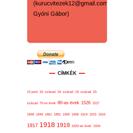
(kurucvitezek12@gmail.com,
Gyóni Gábor)
CÍMKÉK
14 pont
16. század
18. század
19. század
20.
80-as évek
1526
század
70-es évek
1527
1848
1849
1861
1881
1905
1908
1914
1915
1916
1918
1919
1917
1920-as évek
1934