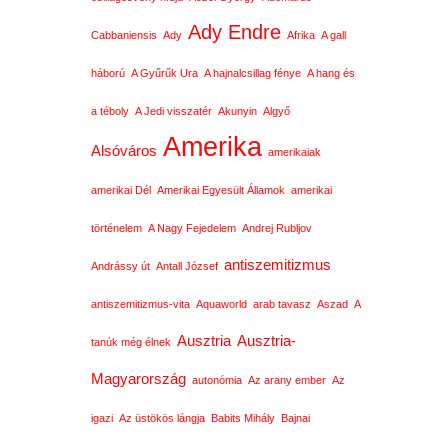
Ady Endre
Cabbaniensis
Ady
Afrika
A gall
háború
A Gyűrűk Ura
A hajnalcsillag fénye
A hang és
a téboly
A Jedi visszatér
Akunyin
Algyő
Amerika
Alsóváros
amerikaiak
amerikai Dél
Amerikai Egyesült Államok
amerikai
történelem
A Nagy Fejedelem
Andrej Rubljov
antiszemitizmus
Andrássy út
Antall József
antiszemitizmus-vita
Aquaworld
arab tavasz
Aszad
A
Ausztria
Ausztria-
tanúk még élnek
Magyarország
autonómia
Az arany ember
Az
igazi
Az üstökös lángja
Babits Mihály
Bajnai