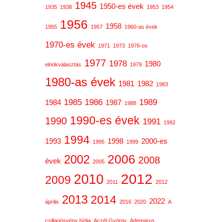
1945
1950-es évek
1935
1938
1953
1954
1956
1958
1955
1957
1960-as évek
1970-es évek
1971
1973
1976-os
1977
1978
1980
elnökválasztás
1979
1980-as évek
1981
1982
1983
1985
1986
1989
1984
1987
1988
1990-es évek
1990
1991
1992
1994
1993
1998
2000-es
1995
1999
2006
2002
2008
évek
2005
2012
2010
2009
2011
2012
2013
2014
2022
április
2016
2020
A
csillagösvény hídja
Aczél György
Ademarus