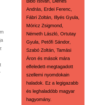
Bibó István, Dienes
András, Erdei Ferenc,
Fábri Zoltán, Illyés Gyula,
Móricz Zsigmond,
om
Németh László, Ortutay
ja
Gyula, Petőfi Sándor,
z
Szabó Zoltán, Tamási
Áron és mások mára
t
elfeledett-megtagadott
r
szellemi nyomdokain
haladok. Ez a legigazabb
és leghaladóbb magyar
hagyomány.