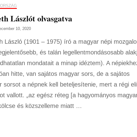
ORSZÁG
h Lászlót olvasgatva
ecember 10, 2020
 László (1901 – 1975) író a magyar népi mozgal
legjelentősebb, és talán legellentmondásosabb alak
adhatatlan mondatait a minap idéztem). A népiekhe
óan hitte, van sajátos magyar sors, de a sajátos
sorsot a népnek kell beteljesítenie, mert a régi eli
ot vallott. „az egész réteg [a hagyományos magya
erkölcse és közszelleme miatt …