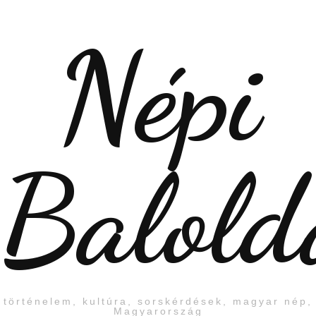
Népi
Balold
történelem, kultúra, sorskérdések, magyar nép,
Magyarország