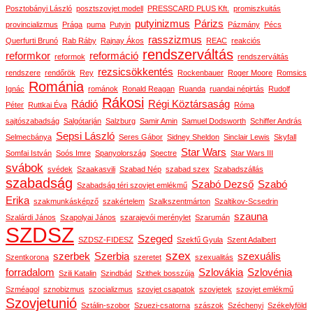
Posztobányi László
posztszovjet modell
PRESSCARD PLUS Kft.
promiszkuitás
putyinizmus
Párizs
provincializmus
Prága
puma
Putyin
Pázmány
Pécs
rasszizmus
Querfurti Brunó
Rab Ráby
Rajnay Ákos
REAC
reakciós
rendszerváltás
reformkor
reformáció
reformok
rendszerváltás
rezsicsökkentés
rendszere
rendőrök
Rey
Rockenbauer
Roger Moore
Romsics
Románia
Ignác
románok
Ronald Reagan
Ruanda
ruandai népirtás
Rudolf
Rákosi
Rádió
Régi Köztársaság
Péter
Ruttkai Éva
Róma
sajtószabadság
Salgótarján
Salzburg
Samir Amin
Samuel Dodsworth
Schiffer András
Sepsi László
Selmecbánya
Seres Gábor
Sidney Sheldon
Sinclair Lewis
Skyfall
Star Wars
Somfai István
Soós Imre
Spanyolország
Spectre
Star Wars III
svábok
svédek
Szaakasvili
Szabad Nép
szabad szex
Szabadszállás
szabadság
Szabó Dezső
Szabó
Szabadság téri szovjet emlékmű
Erika
szakmunkásképző
szakértelem
Szalkszentmárton
Szaltikov-Scsedrin
szauna
Szalárdi János
Szapolyai János
szarajevói merénylet
Szarumán
SZDSZ
Szeged
SZDSZ-FIDESZ
Szekfű Gyula
Szent Adalbert
szex
szerbek
Szerbia
szexuális
Szentkorona
szeretet
szexualitás
forradalom
Szlovákia
Szlovénia
Szili Katalin
Szindbád
Szithek bosszúja
Szméagol
sznobizmus
szocializmus
szovjet csapatok
szovjetek
szovjet emlékmű
Szovjetunió
Sztálin-szobor
Szuezi-csatorna
szászok
Széchenyi
Székelyföld