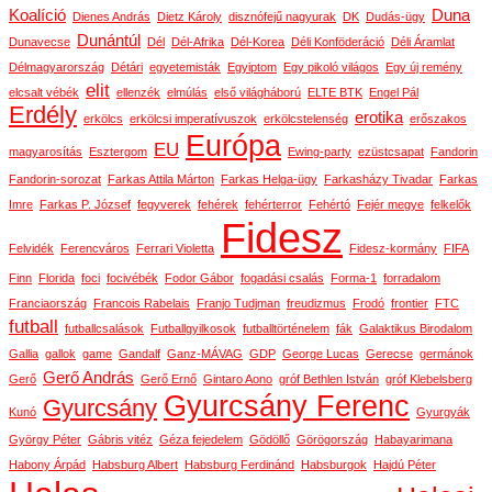
Koalíció
Duna
Dienes András
Dietz Károly
disznófejű nagyurak
DK
Dudás-ügy
Dunántúl
Dunavecse
Dél
Dél-Afrika
Dél-Korea
Déli Konföderáció
Déli Áramlat
Délmagyarország
Détári
egyetemisták
Egyiptom
Egy pikoló világos
Egy új remény
elit
elcsalt vébék
ellenzék
elmúlás
első világháború
ELTE BTK
Engel Pál
Erdély
erotika
erkölcs
erkölcsi imperatívuszok
erkölcstelenség
erőszakos
Európa
EU
magyarosítás
Esztergom
Ewing-party
ezüstcsapat
Fandorin
Fandorin-sorozat
Farkas Attila Márton
Farkas Helga-ügy
Farkasházy Tivadar
Farkas
Imre
Farkas P. József
fegyverek
fehérek
fehérterror
Fehértó
Fejér megye
felkelők
Fidesz
Felvidék
Ferencváros
Ferrari Violetta
Fidesz-kormány
FIFA
Finn
Florida
foci
focivébék
Fodor Gábor
fogadási csalás
Forma-1
forradalom
Franciaország
Francois Rabelais
Franjo Tudjman
freudizmus
Frodó
frontier
FTC
futball
futballcsalások
Futballgyilkosok
futballtörténelem
fák
Galaktikus Birodalom
Gallia
gallok
game
Gandalf
Ganz-MÁVAG
GDP
George Lucas
Gerecse
germánok
Gerő András
Gerő
Gerő Ernő
Gintaro Aono
gróf Bethlen István
gróf Klebelsberg
Gyurcsány Ferenc
Gyurcsány
Kunó
Gyurgyák
György Péter
Gábris vitéz
Géza fejedelem
Gödöllő
Görögország
Habayarimana
Habony Árpád
Habsburg Albert
Habsburg Ferdinánd
Habsburgok
Hajdú Péter