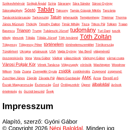
Székesfehérvár
Szélpál Árpád
Szíria
Sárarany
Sára Sándor
Sárosi György
Tabán
Sóstó
Sátoraljaújhely
Taksony
Tamás Gáspár Miklós
Tanzánia
Tatuin
Tanácsköztársaság
Tarkovszkij
teherautók
Templomhegy
Thietmar
Thorma
János Múzeum
Thököly
Timothy Dalton
Timár Mihály
Tisza
Titkos Pál
Tolkien
Traian
tudomány
Trianon
Basescu
Trump
Tubánszki József
Turi Dani
tuszik
Tóth Zoltán
téboly
téeszek
Tóbiás
Tóbiás József
Tóth Istvánné
történelem
Tölgyessy
Tölgyessy Péter
történelemszemlélet
Törökország
Tündérkert
Ukrajna
urbánusok
USA
Vajda György
Vas Benő
világméretű
összeesküvés
Vona
Vona Gábor
Vádirat
választások
Várkonyi Gábor
várnai csata
Városi Polgár Kör
Vének Tanácsa
Völgyzugoly
vörösök
Washington
Woodrow
zsidók
Wilson
Yoda
Zsana
Zsengellér Gyula
zsidókérdés
Zsigmond
zsigmond:
ÁMK
Zuschlag János
Zágráb
Závada Pál
Állami Gazdaság
Ázsia
Ébredő erő
álbaloldal
Észak-Magyarország
Észtország
Ózd
Ördögszekér
Újpest
ávósok
értelmiség
és
őszödi beszéd
Švejk
Impresszum
Alapító, szerző: Gyóni Gábor
© Copyright 2026
Népi Baloldal
. Minden jog