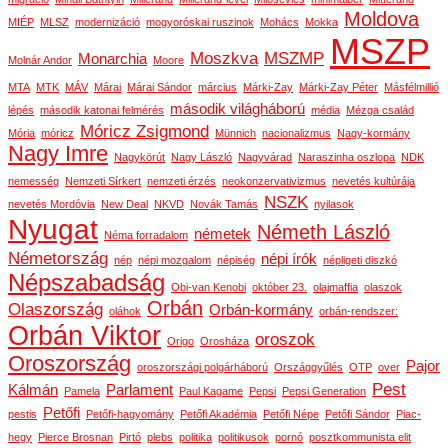
Moldova
MIÉP
MLSZ
modernizáció
mogyoróskai ruszinok
Mohács
Mokka
MSZP
Moszkva
MSZMP
Monarchia
Molnár Andor
Moore
MTA
MTK
MÁV
Márai
Márai Sándor
március
Márki-Zay
Márki-Zay Péter
Másfélmillió
második világháború
lépés
második katonai felmérés
média
Mézga család
Móricz Zsigmond
Mória
móricz
Münnich
nacionalizmus
Nagy-kormány
Nagy Imre
Nagykörút
Nagy László
Nagyvárad
Naraszinha oszlopa
NDK
nemesség
Nemzeti Sírkert
nemzeti érzés
neokonzervativizmus
nevetés kultúrája
NSZK
nevetés Mordóvia
New Deal
NKVD
Novák Tamás
nyilasok
Nyugat
Németh László
németek
Néma forradalom
Németország
népi írók
nép
népi mozgalom
népiség
népligeti diszkó
Népszabadság
Obi-van Kenobi
október 23.
olajmaffia
olaszok
Orbán
Olaszország
Orbán-kormány
oláhok
orbán-rendszer:
Orbán Viktor
oroszok
Origo
Orosháza
Oroszország
Pajor
oroszországi polgárháború
Országgyűlés
OTP
over
Pest
Kálmán
Parlament
Pamela
Paul Kagame
Pepsi
Pepsi Generation
Petőfi
pestis
Petőfi-hagyomány
Petőfi Akadémia
Petőfi Népe
Petőfi Sándor
Piac-
hegy
Pierce Brosnan
Pirtó
plebs
politika
politikusok
pornó
posztkommunista elit