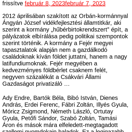
frissítve
február 8, 2023
február 7, 2023
2012 áprilisában szakított az Orbán-kormánnyal
Ángyán József vidékfejlesztési államtitkár, aki
szerint a kormány „hűbérbirtokrendszert” épít, a
pályázatok elbírálása pedig politikai szempontok
szerint történik. A kormány a Fejér megyei
tapasztalatok alapján nem a gazdálkodó
családoknak kíván földet juttatni, hanem a nagy
latifundiumoknak. Fejér megyében a
kedvezményes földbérlet csaknem felét,
negyven százalékát a Csákvári Állami
Gazdaságot privatizáló …
Ady Endre, Bartók Béla, Bibó István, Dienes
András, Erdei Ferenc, Fábri Zoltán, Illyés Gyula,
Móricz Zsigmond, Németh László, Ortutay
Gyula, Petőfi Sándor, Szabó Zoltán, Tamási
Áron és mások mára elfeledett-megtagadott
szellemi nyomdokain haladok. Ez a legigazabb