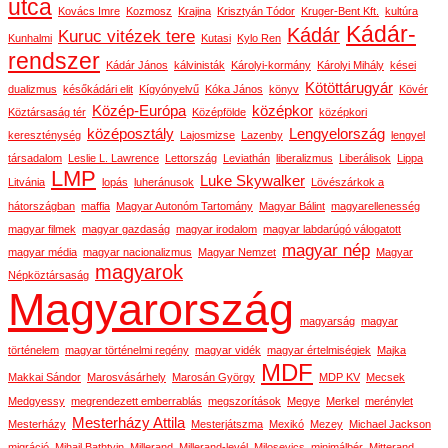
utca
Kovács Imre
Kozmosz
Krajina
Krisztyán Tódor
Kruger-Bent Kft.
kultúra
Kádár-
Kádár
Kuruc vitézek tere
Kunhalmi
Kutasi
Kylo Ren
rendszer
Kádár János
kálvinisták
Károlyi-kormány
Károlyi Mihály
kései
Kötöttárugyár
dualizmus
későkádári elit
Kígyónyelvű
Kóka János
könyv
Kövér
Közép-Európa
középkor
Köztársaság tér
Középfölde
középkori
középosztály
Lengyelország
kereszténység
Lajosmizse
Lazenby
lengyel
társadalom
Leslie L. Lawrence
Lettország
Leviathán
liberalizmus
Liberálisok
Lippa
LMP
Luke Skywalker
Litvánia
lopás
luheránusok
Lövészárkok a
hátországban
maffia
Magyar Autonóm Tartomány
Magyar Bálint
magyarellenesség
magyar filmek
magyar gazdaság
magyar irodalom
magyar labdarúgó válogatott
magyar nép
magyar média
magyar nacionalizmus
Magyar Nemzet
Magyar
magyarok
Népköztársaság
Magyarország
magyarság
magyar
történelem
magyar történelmi regény
magyar vidék
magyar értelmiségiek
Majka
MDF
Makkai Sándor
Marosvásárhely
Marosán György
MDP KV
Mecsek
Medgyessy
megrendezett emberrablás
megszorítások
Megye
Merkel
merénylet
Mesterházy Attila
Mesterházy
Mesterjátszma
Mexikó
Mezey
Michael Jackson
migráció
Mihail Bathtyin
Millerand
Millerand-levél
Milosevics
minimálbér
Mitterand