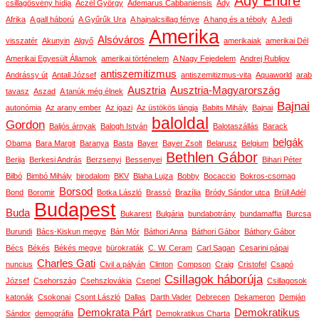
Ady Endre
csillagösvény hídja
Aczél György
Ademarus Cabbaniensis
Ady
Afrika
A gall háború
A Gyűrűk Ura
A hajnalcsillag fénye
A hang és a téboly
A Jedi
Amerika
Alsóváros
visszatér
Akunyin
Algyő
amerikaiak
amerikai Dél
Amerikai Egyesült Államok
amerikai történelem
A Nagy Fejedelem
Andrej Rubljov
antiszemitizmus
Andrássy út
Antall József
antiszemitizmus-vita
Aquaworld
arab
Ausztria
Ausztria-Magyarország
tavasz
Aszad
A tanúk még élnek
Bajnai
autonómia
Az arany ember
Az igazi
Az üstökös lángja
Babits Mihály
Bajnai
baloldal
Gordon
Baljós árnyak
Balogh István
Balotaszállás
Barack
belgák
Obama
Bara Margit
Baranya
Basta
Bayer
Bayer Zsolt
Belarusz
Belgium
Bethlen Gábor
Berija
Berkesi András
Berzsenyi
Bessenyei
Bihari Péter
Bilbó
Bimbó Mihály
birodalom
BKV
Blaha Lujza
Bobby
Bocaccio
Bokros-csomag
Borsod
Bond
Boromir
Botka László
Brassó
Brazília
Bródy Sándor utca
Brüll Adél
Budapest
Buda
Bukarest
Bulgária
bundabotrány
bundamaffia
Burcsa
Burundi
Bács-Kiskun megye
Bán Mór
Báthori Anna
Báthori Gábor
Báthory Gábor
Bécs
Békés
Békés megye
bürokraták
C. W. Ceram
Carl Sagan
Cesarini pápai
Charles Gati
nuncius
Civil a pályán
Clinton
Compson
Craig
Cristofel
Csapó
Csillagok háborúja
József
Csehország
Csehszlovákia
Csepel
Csillagosok
katonák
Csokonai
Csont László
Dallas
Darth Vader
Debrecen
Dekameron
Demján
Demokrata Párt
Demokratikus
Sándor
demográfia
Demokratikus Charta