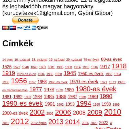
és leghaladóbb magyar hagyomány.
(kurucvitezek12@gmail.com, Gyóni Gábor)
Címkék
80-as évek
14 pont
16. század
18. század
19. század
20. század
70-es évek
1918
1917
1526
1527
1848
1849
1861
1881
1905
1908
1914
1915
1916
1919
1945
1950-es évek
1920-as évek
1934
1935
1938
1953
1954
1956
1970-es évek
1958
1955
1957
1960-as évek
1971
1973
1976-
1980-as évek
1977
1978
1980
os elnökválasztás
1979
1990
1985
1986
1989
1981
1982
1984
1987
1983
1988
1990-es évek
1994
1991
1993
1998
1992
1995
1999
2010
2006
2002
2009
2008
2000-es évek
2005
2012
2013
2014
2022
2011
2012 április
2016
2020
A