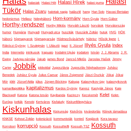
Halas
Halasi
Halasi Hírek
halasiak
Halasi Hét
halasi puma
Tükör
Halas Zsaru
halottak napja
halászlé
hang
Han Solo
Havasi Bertalan
Horn-kormány
hedonizmus
Hellasz
hidegháború
Horn Gyula
Horn Gábor
Horthy-rendszer
Horthy Miklós
Horváth László
horvátok
Horvátország
humor
Hungária
Hunyadi
Hunyadi utca
husziták
Huszárik Zoltán
hutuk
HVG
HÖK
háború
hígmagyarok
hígmagyarság
Hódmezővásárhely
hübrisz
Hősök ligete
I.
Illyés Gyula
Index
Rákóczi György
I. Szulejmán
I. Ulászló
igazi
II. József
India
Internetto
intrikusok
Irapuato
Irodalmi Ujság
irodalom
István
J. J. Abrams
J. R.
Ewing
Jadviga párnája
Jakab
james Bond
Jancsó Miklós
Jaroslav Hašek
Jimmy
Jobbik
Carter
jobboldal
Jugoszlávia
Jugoszláv Néphadsereg
Juhász
Benedek
Juhász Gyula
Julius Caesar
János Zsigmond
Jászi Oszkár
Jókai
Jókai
Mór
jólét
József Attila
július
Jürgen Böcking
Kabuga
Kalasnyikov-ügy
kalasnyikovok
kapitalizmus
kamarillapolitika
Kardos György
Karesz
Kastyják János
Kate
Kelet
Blackwell
Katona
Katona István
Kayibanda
Kazinczy
Kecskemét
Kelet-
Európa
kelták
Kenobi
Kertváros
Kisfaludy
Kiskunfélegyháza
Kiskunhalas
Kiskunság
Kiskőrös
kivándorlás
Klónok támadása
KNKSE
Kohout Zoltán
kolonizáció
kommunisták
konteó
Kopjások
Kora tavasz
Kossuth
korrupció
Korrobori
Kossuth
Kossuthkifli
Kossuth TSZ