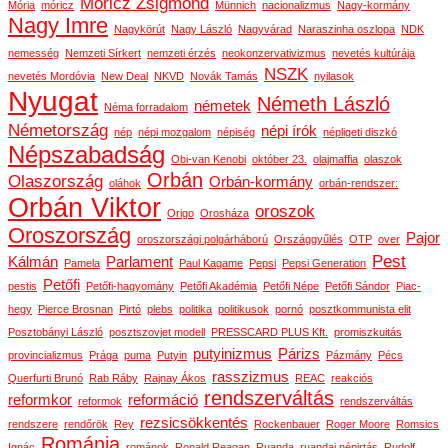
Móricz Zsigmond
Mória
móricz
Münnich
nacionalizmus
Nagy-kormány
Nagy Imre
Nagykörút
Nagy László
Nagyvárad
Naraszinha oszlopa
NDK
nemesség
Nemzeti Sírkert
nemzeti érzés
neokonzervativizmus
nevetés kultúrája
NSZK
nevetés Mordóvia
New Deal
NKVD
Novák Tamás
nyilasok
Nyugat
Németh László
németek
Néma forradalom
Németország
népi írók
nép
népi mozgalom
népiség
népligeti diszkó
Népszabadság
Obi-van Kenobi
október 23.
olajmaffia
olaszok
Orbán
Olaszország
Orbán-kormány
oláhok
orbán-rendszer:
Orbán Viktor
oroszok
Origo
Orosháza
Oroszország
Pajor
oroszországi polgárháború
Országgyűlés
OTP
over
Pest
Kálmán
Parlament
Pamela
Paul Kagame
Pepsi
Pepsi Generation
Petőfi
pestis
Petőfi-hagyomány
Petőfi Akadémia
Petőfi Népe
Petőfi Sándor
Piac-
hegy
Pierce Brosnan
Pirtó
plebs
politika
politikusok
pornó
posztkommunista elit
Posztobányi László
posztszovjet modell
PRESSCARD PLUS Kft.
promiszkuitás
putyinizmus
Párizs
provincializmus
Prága
puma
Putyin
Pázmány
Pécs
rasszizmus
Querfurti Brunó
Rab Ráby
Rajnay Ákos
REAC
reakciós
rendszerváltás
reformkor
reformáció
reformok
rendszerváltás
rezsicsökkentés
rendszere
rendőrök
Rey
Rockenbauer
Roger Moore
Romsics
Románia
Ignác
románok
Ronald Reagan
Ruanda
ruandai népirtás
Rudolf