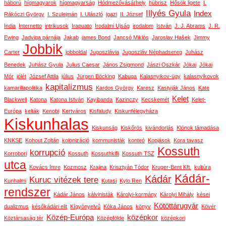
háború
hígmagyarok
hígmagyarság
Hódmezővásárhely
hübrisz
Hősök ligete
I.
Illyés Gyula
Index
Rákóczi György
I. Szulejmán
I. Ulászló
igazi
II. József
India
Internetto
intrikusok
Irapuato
Irodalmi Ujság
irodalom
István
J. J. Abrams
J. R.
Ewing
Jadviga párnája
Jakab
james Bond
Jancsó Miklós
Jaroslav Hašek
Jimmy
Jobbik
Carter
jobboldal
Jugoszlávia
Jugoszláv Néphadsereg
Juhász
Benedek
Juhász Gyula
Julius Caesar
János Zsigmond
Jászi Oszkár
Jókai
Jókai
Mór
jólét
József Attila
július
Jürgen Böcking
Kabuga
Kalasnyikov-ügy
kalasnyikovok
kapitalizmus
kamarillapolitika
Kardos György
Karesz
Kastyják János
Kate
Kelet
Blackwell
Katona
Katona István
Kayibanda
Kazinczy
Kecskemét
Kelet-
Európa
kelták
Kenobi
Kertváros
Kisfaludy
Kiskunfélegyháza
Kiskunhalas
Kiskunság
Kiskőrös
kivándorlás
Klónok támadása
KNKSE
Kohout Zoltán
kolonizáció
kommunisták
konteó
Kopjások
Kora tavasz
Kossuth
korrupció
Korrobori
Kossuth
Kossuthkifli
Kossuth TSZ
utca
Kovács Imre
Kozmosz
Krajina
Krisztyán Tódor
Kruger-Bent Kft.
kultúra
Kádár-
Kádár
Kuruc vitézek tere
Kunhalmi
Kutasi
Kylo Ren
rendszer
Kádár János
kálvinisták
Károlyi-kormány
Károlyi Mihály
kései
Kötöttárugyár
dualizmus
későkádári elit
Kígyónyelvű
Kóka János
könyv
Kövér
Közép-Európa
középkor
Köztársaság tér
Középfölde
középkori