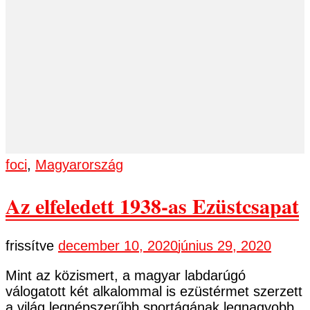
foci
,
Magyarország
Az elfeledett 1938-as Ezüstcsapat
frissítve
december 10, 2020
június 29, 2020
Mint az közismert, a magyar labdarúgó
válogatott két alkalommal is ezüstérmet szerzett
a világ legnépszerűbb sportágának legnagyobb