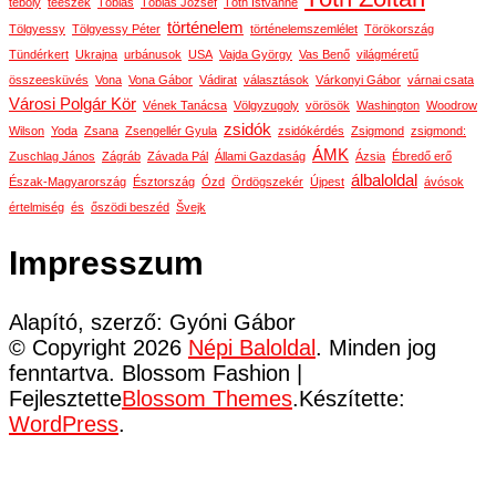
téboly
téeszek
Tóbiás
Tóbiás József
Tóth Istvánné
történelem
Tölgyessy
Tölgyessy Péter
történelemszemlélet
Törökország
Tündérkert
Ukrajna
urbánusok
USA
Vajda György
Vas Benő
világméretű
összeesküvés
Vona
Vona Gábor
Vádirat
választások
Várkonyi Gábor
várnai csata
Városi Polgár Kör
Vének Tanácsa
Völgyzugoly
vörösök
Washington
Woodrow
zsidók
Wilson
Yoda
Zsana
Zsengellér Gyula
zsidókérdés
Zsigmond
zsigmond:
ÁMK
Zuschlag János
Zágráb
Závada Pál
Állami Gazdaság
Ázsia
Ébredő erő
álbaloldal
Észak-Magyarország
Észtország
Ózd
Ördögszekér
Újpest
ávósok
értelmiség
és
őszödi beszéd
Švejk
Impresszum
Alapító, szerző: Gyóni Gábor
© Copyright 2026
Népi Baloldal
. Minden jog
fenntartva.
Blossom Fashion |
Fejlesztette
Blossom Themes
.Készítette:
WordPress
.