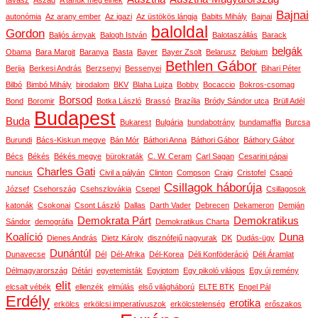
tavasz
Aszad
A tanúk még élnek
Bajnai
autonómia
Az arany ember
Az igazi
Az üstökös lángja
Babits Mihály
Bajnai
baloldal
Gordon
Baljós árnyak
Balogh István
Balotaszállás
Barack
belgák
Obama
Bara Margit
Baranya
Basta
Bayer
Bayer Zsolt
Belarusz
Belgium
Bethlen Gábor
Berija
Berkesi András
Berzsenyi
Bessenyei
Bihari Péter
Bilbó
Bimbó Mihály
birodalom
BKV
Blaha Lujza
Bobby
Bocaccio
Bokros-csomag
Borsod
Bond
Boromir
Botka László
Brassó
Brazília
Bródy Sándor utca
Brüll Adél
Budapest
Buda
Bukarest
Bulgária
bundabotrány
bundamaffia
Burcsa
Burundi
Bács-Kiskun megye
Bán Mór
Báthori Anna
Báthori Gábor
Báthory Gábor
Bécs
Békés
Békés megye
bürokraták
C. W. Ceram
Carl Sagan
Cesarini pápai
Charles Gati
nuncius
Civil a pályán
Clinton
Compson
Craig
Cristofel
Csapó
Csillagok háborúja
József
Csehország
Csehszlovákia
Csepel
Csillagosok
katonák
Csokonai
Csont László
Dallas
Darth Vader
Debrecen
Dekameron
Demján
Demokrata Párt
Demokratikus
Sándor
demográfia
Demokratikus Charta
Koalíció
Duna
Dienes András
Dietz Károly
disznófejű nagyurak
DK
Dudás-ügy
Dunántúl
Dunavecse
Dél
Dél-Afrika
Dél-Korea
Déli Konföderáció
Déli Áramlat
Délmagyarország
Détári
egyetemisták
Egyiptom
Egy pikoló világos
Egy új remény
elit
elcsalt vébék
ellenzék
elmúlás
első világháború
ELTE BTK
Engel Pál
Erdély
erotika
erkölcs
erkölcsi imperatívuszok
erkölcstelenség
erőszakos