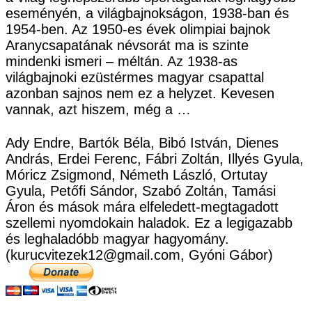
eseményén, a világbajnokságon, 1938-ban és
1954-ben. Az 1950-es évek olimpiai bajnok
Aranycsapatának névsorát ma is szinte
mindenki ismeri – méltán. Az 1938-as
világbajnoki ezüstérmes magyar csapattal
azonban sajnos nem ez a helyzet. Kevesen
vannak, azt hiszem, még a …
Ady Endre, Bartók Béla, Bibó István, Dienes
András, Erdei Ferenc, Fábri Zoltán, Illyés Gyula,
Móricz Zsigmond, Németh László, Ortutay
Gyula, Petőfi Sándor, Szabó Zoltán, Tamási
Áron és mások mára elfeledett-megtagadott
szellemi nyomdokain haladok. Ez a legigazabb
és leghaladóbb magyar hagyomány.
(kurucvitezek12@gmail.com, Gyóni Gábor)