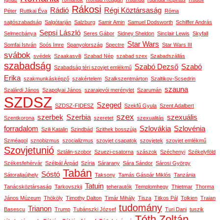
Rákosi
Rádió
Régi Köztársaság
Péter
Ruttkai Éva
Róma
sajtószabadság
Salgótarján
Salzburg
Samir Amin
Samuel Dodsworth
Schiffer András
Sepsi László
Selmecbánya
Seres Gábor
Sidney Sheldon
Sinclair Lewis
Skyfall
Star Wars
Somfai István
Soós Imre
Spanyolország
Spectre
Star Wars III
svábok
svédek
Szaakasvili
Szabad Nép
szabad szex
Szabadszállás
szabadság
Szabó Dezső
Szabó
Szabadság téri szovjet emlékmű
Erika
szakmunkásképző
szakértelem
Szalkszentmárton
Szaltikov-Scsedrin
szauna
Szalárdi János
Szapolyai János
szarajevói merénylet
Szarumán
SZDSZ
Szeged
SZDSZ-FIDESZ
Szekfű Gyula
Szent Adalbert
szex
szerbek
Szerbia
szexuális
Szentkorona
szeretet
szexualitás
forradalom
Szlovákia
Szlovénia
Szili Katalin
Szindbád
Szithek bosszúja
Szméagol
sznobizmus
szocializmus
szovjet csapatok
szovjetek
szovjet emlékmű
Szovjetunió
Sztálin-szobor
Szuezi-csatorna
szászok
Széchenyi
Székelyföld
Székesfehérvár
Szélpál Árpád
Szíria
Sárarany
Sára Sándor
Sárosi György
Tabán
Sóstó
Sátoraljaújhely
Taksony
Tamás Gáspár Miklós
Tanzánia
Tatuin
Tanácsköztársaság
Tarkovszkij
teherautók
Templomhegy
Thietmar
Thorma
János Múzeum
Thököly
Timothy Dalton
Timár Mihály
Tisza
Titkos Pál
Tolkien
Traian
tudomány
Trianon
Basescu
Trump
Tubánszki József
Turi Dani
tuszik
Tóth Zoltán