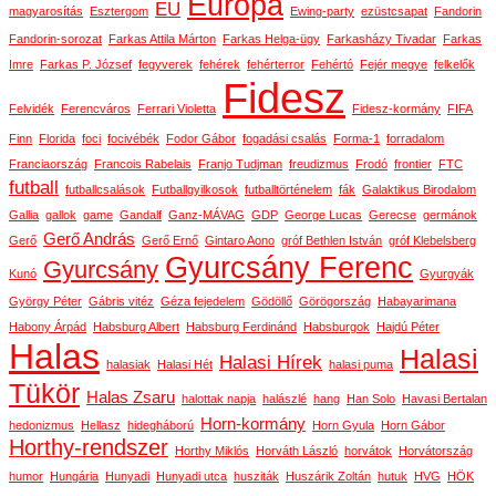
Európa
EU
magyarosítás
Esztergom
Ewing-party
ezüstcsapat
Fandorin
Fandorin-sorozat
Farkas Attila Márton
Farkas Helga-ügy
Farkasházy Tivadar
Farkas
Imre
Farkas P. József
fegyverek
fehérek
fehérterror
Fehértó
Fejér megye
felkelők
Fidesz
Felvidék
Ferencváros
Ferrari Violetta
Fidesz-kormány
FIFA
Finn
Florida
foci
focivébék
Fodor Gábor
fogadási csalás
Forma-1
forradalom
Franciaország
Francois Rabelais
Franjo Tudjman
freudizmus
Frodó
frontier
FTC
futball
futballcsalások
Futballgyilkosok
futballtörténelem
fák
Galaktikus Birodalom
Gallia
gallok
game
Gandalf
Ganz-MÁVAG
GDP
George Lucas
Gerecse
germánok
Gerő András
Gerő
Gerő Ernő
Gintaro Aono
gróf Bethlen István
gróf Klebelsberg
Gyurcsány Ferenc
Gyurcsány
Kunó
Gyurgyák
György Péter
Gábris vitéz
Géza fejedelem
Gödöllő
Görögország
Habayarimana
Habony Árpád
Habsburg Albert
Habsburg Ferdinánd
Habsburgok
Hajdú Péter
Halas
Halasi
Halasi Hírek
halasiak
Halasi Hét
halasi puma
Tükör
Halas Zsaru
halottak napja
halászlé
hang
Han Solo
Havasi Bertalan
Horn-kormány
hedonizmus
Hellasz
hidegháború
Horn Gyula
Horn Gábor
Horthy-rendszer
Horthy Miklós
Horváth László
horvátok
Horvátország
humor
Hungária
Hunyadi
Hunyadi utca
husziták
Huszárik Zoltán
hutuk
HVG
HÖK