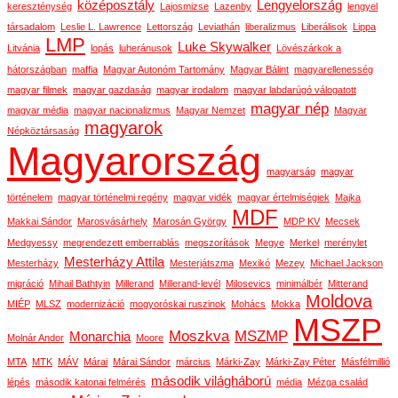
középosztály
Lengyelország
kereszténység
Lajosmizse
Lazenby
lengyel
társadalom
Leslie L. Lawrence
Lettország
Leviathán
liberalizmus
Liberálisok
Lippa
LMP
Luke Skywalker
Litvánia
lopás
luheránusok
Lövészárkok a
hátországban
maffia
Magyar Autonóm Tartomány
Magyar Bálint
magyarellenesség
magyar filmek
magyar gazdaság
magyar irodalom
magyar labdarúgó válogatott
magyar nép
magyar média
magyar nacionalizmus
Magyar Nemzet
Magyar
magyarok
Népköztársaság
Magyarország
magyarság
magyar
történelem
magyar történelmi regény
magyar vidék
magyar értelmiségiek
Majka
MDF
Makkai Sándor
Marosvásárhely
Marosán György
MDP KV
Mecsek
Medgyessy
megrendezett emberrablás
megszorítások
Megye
Merkel
merénylet
Mesterházy Attila
Mesterházy
Mesterjátszma
Mexikó
Mezey
Michael Jackson
migráció
Mihail Bathtyin
Millerand
Millerand-levél
Milosevics
minimálbér
Mitterand
Moldova
MIÉP
MLSZ
modernizáció
mogyoróskai ruszinok
Mohács
Mokka
MSZP
Moszkva
MSZMP
Monarchia
Molnár Andor
Moore
MTA
MTK
MÁV
Márai
Márai Sándor
március
Márki-Zay
Márki-Zay Péter
Másfélmillió
második világháború
lépés
második katonai felmérés
média
Mézga család