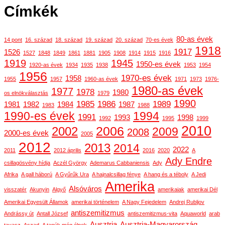
Címkék
80-as évek
14 pont
16. század
18. század
19. század
20. század
70-es évek
1918
1917
1526
1527
1848
1849
1861
1881
1905
1908
1914
1915
1916
1919
1945
1950-es évek
1920-as évek
1934
1935
1938
1953
1954
1956
1970-es évek
1958
1955
1957
1960-as évek
1971
1973
1976-
1980-as évek
1977
1978
1980
os elnökválasztás
1979
1990
1985
1986
1989
1981
1982
1984
1987
1983
1988
1990-es évek
1994
1991
1993
1998
1992
1995
1999
2010
2006
2002
2009
2008
2000-es évek
2005
2012
2013
2014
2022
2011
2012 április
2016
2020
A
Ady Endre
csillagösvény hídja
Aczél György
Ademarus Cabbaniensis
Ady
Afrika
A gall háború
A Gyűrűk Ura
A hajnalcsillag fénye
A hang és a téboly
A Jedi
Amerika
Alsóváros
visszatér
Akunyin
Algyő
amerikaiak
amerikai Dél
Amerikai Egyesült Államok
amerikai történelem
A Nagy Fejedelem
Andrej Rubljov
antiszemitizmus
Andrássy út
Antall József
antiszemitizmus-vita
Aquaworld
arab
Ausztria
Ausztria-Magyarország