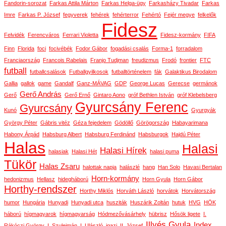
Fandorin-sorozat
Farkas Attila Márton
Farkas Helga-ügy
Farkasházy Tivadar
Farkas
Imre
Farkas P. József
fegyverek
fehérek
fehérterror
Fehértó
Fejér megye
felkelők
Fidesz
Felvidék
Ferencváros
Ferrari Violetta
Fidesz-kormány
FIFA
Finn
Florida
foci
focivébék
Fodor Gábor
fogadási csalás
Forma-1
forradalom
Franciaország
Francois Rabelais
Franjo Tudjman
freudizmus
Frodó
frontier
FTC
futball
futballcsalások
Futballgyilkosok
futballtörténelem
fák
Galaktikus Birodalom
Gallia
gallok
game
Gandalf
Ganz-MÁVAG
GDP
George Lucas
Gerecse
germánok
Gerő András
Gerő
Gerő Ernő
Gintaro Aono
gróf Bethlen István
gróf Klebelsberg
Gyurcsány Ferenc
Gyurcsány
Kunó
Gyurgyák
György Péter
Gábris vitéz
Géza fejedelem
Gödöllő
Görögország
Habayarimana
Habony Árpád
Habsburg Albert
Habsburg Ferdinánd
Habsburgok
Hajdú Péter
Halas
Halasi
Halasi Hírek
halasiak
Halasi Hét
halasi puma
Tükör
Halas Zsaru
halottak napja
halászlé
hang
Han Solo
Havasi Bertalan
Horn-kormány
hedonizmus
Hellasz
hidegháború
Horn Gyula
Horn Gábor
Horthy-rendszer
Horthy Miklós
Horváth László
horvátok
Horvátország
humor
Hungária
Hunyadi
Hunyadi utca
husziták
Huszárik Zoltán
hutuk
HVG
HÖK
háború
hígmagyarok
hígmagyarság
Hódmezővásárhely
hübrisz
Hősök ligete
I.
Illyés Gyula
Index
Rákóczi György
I. Szulejmán
I. Ulászló
igazi
II. József