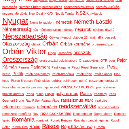
Nagykörút
Nagy László
Nagyvárad
Naraszinha oszlopa
NDK
nemesség
Nemzeti Sírkert
nemzeti érzés
neokonzervativizmus
nevetés kultúrája
NSZK
nevetés Mordóvia
New Deal
NKVD
Novák Tamás
nyilasok
Nyugat
Németh László
németek
Néma forradalom
Németország
népi írók
nép
népi mozgalom
népiség
népligeti diszkó
Népszabadság
Obi-van Kenobi
október 23.
olajmaffia
olaszok
Orbán
Olaszország
Orbán-kormány
oláhok
orbán-rendszer:
Orbán Viktor
oroszok
Origo
Orosháza
Oroszország
Pajor
oroszországi polgárháború
Országgyűlés
OTP
over
Pest
Kálmán
Parlament
Pamela
Paul Kagame
Pepsi
Pepsi Generation
Petőfi
pestis
Petőfi-hagyomány
Petőfi Akadémia
Petőfi Népe
Petőfi Sándor
Piac-
hegy
Pierce Brosnan
Pirtó
plebs
politika
politikusok
pornó
posztkommunista elit
Posztobányi László
posztszovjet modell
PRESSCARD PLUS Kft.
promiszkuitás
putyinizmus
Párizs
provincializmus
Prága
puma
Putyin
Pázmány
Pécs
rasszizmus
Querfurti Brunó
Rab Ráby
Rajnay Ákos
REAC
reakciós
rendszerváltás
reformkor
reformáció
reformok
rendszerváltás
rezsicsökkentés
rendszere
rendőrök
Rey
Rockenbauer
Roger Moore
Romsics
Románia
Ignác
románok
Ronald Reagan
Ruanda
ruandai népirtás
Rudolf
Rákosi
Rádió
Régi Köztársaság
Péter
Ruttkai Éva
Róma