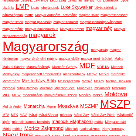
társadalom
Leslie L. Lawrence
Lettország
Leviathán
liberalizmus
Liberálisok
Lippa
LMP
Luke Skywalker
Litvánia
lopás
luheránusok
Lövészárkok a
hátországban
maffia
Magyar Autonóm Tartomány
Magyar Bálint
magyarellenesség
magyar filmek
magyar gazdaság
magyar irodalom
magyar labdarúgó válogatott
magyar nép
magyar média
magyar nacionalizmus
Magyar Nemzet
Magyar
magyarok
Népköztársaság
Magyarország
magyarság
magyar
történelem
magyar történelmi regény
magyar vidék
magyar értelmiségiek
Majka
MDF
Makkai Sándor
Marosvásárhely
Marosán György
MDP KV
Mecsek
Medgyessy
megrendezett emberrablás
megszorítások
Megye
Merkel
merénylet
Mesterházy Attila
Mesterházy
Mesterjátszma
Mexikó
Mezey
Michael Jackson
migráció
Mihail Bathtyin
Millerand
Millerand-levél
Milosevics
minimálbér
Mitterand
Moldova
MIÉP
MLSZ
modernizáció
mogyoróskai ruszinok
Mohács
Mokka
MSZP
Moszkva
MSZMP
Monarchia
Molnár Andor
Moore
MTA
MTK
MÁV
Márai
Márai Sándor
március
Márki-Zay
Márki-Zay Péter
Másfélmillió
második világháború
lépés
második katonai felmérés
média
Mézga család
Móricz Zsigmond
Mória
móricz
Münnich
nacionalizmus
Nagy-kormány
Nagy Imre