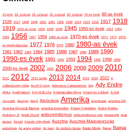
80-as évek
14 pont
16. század
18. század
19. század
20. század
70-es évek
1918
1917
1526
1527
1848
1849
1861
1881
1905
1908
1914
1915
1916
1919
1945
1950-es évek
1920-as évek
1934
1935
1938
1953
1954
1956
1970-es évek
1958
1955
1957
1960-as évek
1971
1973
1976-
1980-as évek
1977
1978
1980
os elnökválasztás
1979
1990
1985
1986
1989
1981
1982
1984
1987
1983
1988
1990-es évek
1994
1991
1993
1998
1992
1995
1999
2010
2006
2002
2009
2008
2000-es évek
2005
2012
2013
2014
2022
2011
2012 április
2016
2020
A
Ady Endre
csillagösvény hídja
Aczél György
Ademarus Cabbaniensis
Ady
Afrika
A gall háború
A Gyűrűk Ura
A hajnalcsillag fénye
A hang és a téboly
A Jedi
Amerika
Alsóváros
visszatér
Akunyin
Algyő
amerikaiak
amerikai Dél
Amerikai Egyesült Államok
amerikai történelem
A Nagy Fejedelem
Andrej Rubljov
antiszemitizmus
Andrássy út
Antall József
antiszemitizmus-vita
Aquaworld
arab
Ausztria
Ausztria-Magyarország
tavasz
Aszad
A tanúk még élnek
Bajnai
autonómia
Az arany ember
Az igazi
Az üstökös lángja
Babits Mihály
Bajnai