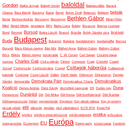
baloldal
Gordon
Baljós árnyak
Balogh István
Balotaszállás
Barack
belgák
Obama
Bara Margit
Baranya
Basta
Bayer
Bayer Zsolt
Belarusz
Belgium
Bethlen Gábor
Berija
Berkesi András
Berzsenyi
Bessenyei
Bihari Péter
Bilbó
Bimbó Mihály
birodalom
BKV
Blaha Lujza
Bobby
Bocaccio
Bokros-csomag
Borsod
Bond
Boromir
Botka László
Brassó
Brazília
Bródy Sándor utca
Brüll Adél
Budapest
Buda
Bukarest
Bulgária
bundabotrány
bundamaffia
Burcsa
Burundi
Bács-Kiskun megye
Bán Mór
Báthori Anna
Báthori Gábor
Báthory Gábor
Bécs
Békés
Békés megye
bürokraták
C. W. Ceram
Carl Sagan
Cesarini pápai
Charles Gati
nuncius
Civil a pályán
Clinton
Compson
Craig
Cristofel
Csapó
Csillagok háborúja
József
Csehország
Csehszlovákia
Csepel
Csillagosok
katonák
Csokonai
Csont László
Dallas
Darth Vader
Debrecen
Dekameron
Demján
Demokrata Párt
Demokratikus
Sándor
demográfia
Demokratikus Charta
Koalíció
Duna
Dienes András
Dietz Károly
disznófejű nagyurak
DK
Dudás-ügy
Dunántúl
Dunavecse
Dél
Dél-Afrika
Dél-Korea
Déli Konföderáció
Déli Áramlat
Délmagyarország
Détári
egyetemisták
Egyiptom
Egy pikoló világos
Egy új remény
elit
elcsalt vébék
ellenzék
elmúlás
első világháború
ELTE BTK
Engel Pál
Erdély
erotika
erkölcs
erkölcsi imperatívuszok
erkölcstelenség
erőszakos
Európa
EU
magyarosítás
Esztergom
Ewing-party
ezüstcsapat
Fandorin