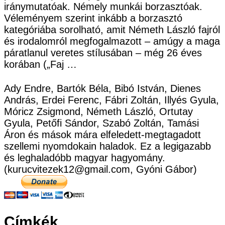
iránymutatóak. Némely munkái borzasztóak.
Véleményem szerint inkább a borzasztó
kategóriába sorolható, amit Németh László fajról
és irodalomról megfogalmazott – amúgy a maga
páratlanul veretes stílusában – még 26 éves
korában („Faj …
Ady Endre, Bartók Béla, Bibó István, Dienes
András, Erdei Ferenc, Fábri Zoltán, Illyés Gyula,
Móricz Zsigmond, Németh László, Ortutay
Gyula, Petőfi Sándor, Szabó Zoltán, Tamási
Áron és mások mára elfeledett-megtagadott
szellemi nyomdokain haladok. Ez a legigazabb
és leghaladóbb magyar hagyomány.
(kurucvitezek12@gmail.com, Gyóni Gábor)
Címkék