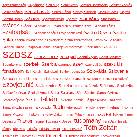
sajtószabadság
Salgótarján
Salzburg
Samir Amin
Samuel Dodsworth
Schiffer András
Sepsi László
Selmecbánya
Seres Gábor
Sidney Sheldon
Sinclair Lewis
Skyfall
Star Wars
Somfai István
Soós Imre
Spanyolország
Spectre
Star Wars III
svábok
svédek
Szaakasvili
Szabad Nép
szabad szex
Szabadszállás
szabadság
Szabó Dezső
Szabó
Szabadság téri szovjet emlékmű
Erika
szakmunkásképző
szakértelem
Szalkszentmárton
Szaltikov-Scsedrin
szauna
Szalárdi János
Szapolyai János
szarajevói merénylet
Szarumán
SZDSZ
Szeged
SZDSZ-FIDESZ
Szekfű Gyula
Szent Adalbert
szex
szerbek
Szerbia
szexuális
Szentkorona
szeretet
szexualitás
forradalom
Szlovákia
Szlovénia
Szili Katalin
Szindbád
Szithek bosszúja
Szméagol
sznobizmus
szocializmus
szovjet csapatok
szovjetek
szovjet emlékmű
Szovjetunió
Sztálin-szobor
Szuezi-csatorna
szászok
Széchenyi
Székelyföld
Székesfehérvár
Szélpál Árpád
Szíria
Sárarany
Sára Sándor
Sárosi György
Tabán
Sóstó
Sátoraljaújhely
Taksony
Tamás Gáspár Miklós
Tanzánia
Tatuin
Tanácsköztársaság
Tarkovszkij
teherautók
Templomhegy
Thietmar
Thorma
János Múzeum
Thököly
Timothy Dalton
Timár Mihály
Tisza
Titkos Pál
Tolkien
Traian
tudomány
Trianon
Basescu
Trump
Tubánszki József
Turi Dani
tuszik
Tóth Zoltán
téboly
téeszek
Tóbiás
Tóbiás József
Tóth Istvánné
történelem
Tölgyessy
Tölgyessy Péter
történelemszemlélet
Törökország