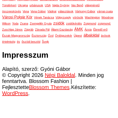
Tündérkert
Ukrajna
urbánusok
USA
Vajda György
Vas Benő
világméretű
összeesküvés
Vona
Vona Gábor
Vádirat
választások
Várkonyi Gábor
várnai csata
Városi Polgár Kör
Vének Tanácsa
Völgyzugoly
vörösök
Washington
Woodrow
zsidók
Wilson
Yoda
Zsana
Zsengellér Gyula
zsidókérdés
Zsigmond
zsigmond:
ÁMK
Zuschlag János
Zágráb
Závada Pál
Állami Gazdaság
Ázsia
Ébredő erő
álbaloldal
Észak-Magyarország
Észtország
Ózd
Ördögszekér
Újpest
ávósok
értelmiség
és
őszödi beszéd
Švejk
Impresszum
Alapító, szerző: Gyóni Gábor
© Copyright 2026
Népi Baloldal
. Minden jog
fenntartva.
Blossom Fashion |
Fejlesztette
Blossom Themes
.Készítette:
WordPress
.