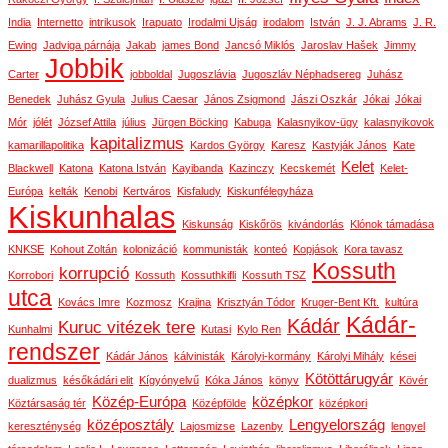
India
Internetto
intrikusok
Irapuato
Irodalmi Ujság
irodalom
István
J. J. Abrams
J. R.
Ewing
Jadviga párnája
Jakab
james Bond
Jancsó Miklós
Jaroslav Hašek
Jimmy
Jobbik
Carter
jobboldal
Jugoszlávia
Jugoszláv Néphadsereg
Juhász
Benedek
Juhász Gyula
Julius Caesar
János Zsigmond
Jászi Oszkár
Jókai
Jókai
Mór
jólét
József Attila
július
Jürgen Böcking
Kabuga
Kalasnyikov-ügy
kalasnyikovok
kapitalizmus
kamarillapolitika
Kardos György
Karesz
Kastyják János
Kate
Kelet
Blackwell
Katona
Katona István
Kayibanda
Kazinczy
Kecskemét
Kelet-
Európa
kelták
Kenobi
Kertváros
Kisfaludy
Kiskunfélegyháza
Kiskunhalas
Kiskunság
Kiskőrös
kivándorlás
Klónok támadása
KNKSE
Kohout Zoltán
kolonizáció
kommunisták
konteó
Kopjások
Kora tavasz
Kossuth
korrupció
Korrobori
Kossuth
Kossuthkifli
Kossuth TSZ
utca
Kovács Imre
Kozmosz
Krajina
Krisztyán Tódor
Kruger-Bent Kft.
kultúra
Kádár-
Kádár
Kuruc vitézek tere
Kunhalmi
Kutasi
Kylo Ren
rendszer
Kádár János
kálvinisták
Károlyi-kormány
Károlyi Mihály
kései
Kötöttárugyár
dualizmus
későkádári elit
Kígyónyelvű
Kóka János
könyv
Kövér
Közép-Európa
középkor
Köztársaság tér
Középfölde
középkori
középosztály
Lengyelország
kereszténység
Lajosmizse
Lazenby
lengyel