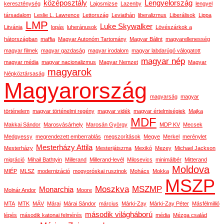
középosztály
Lengyelország
kereszténység
Lajosmizse
Lazenby
lengyel
társadalom
Leslie L. Lawrence
Lettország
Leviathán
liberalizmus
Liberálisok
Lippa
LMP
Luke Skywalker
Litvánia
lopás
luheránusok
Lövészárkok a
hátországban
maffia
Magyar Autonóm Tartomány
Magyar Bálint
magyarellenesség
magyar filmek
magyar gazdaság
magyar irodalom
magyar labdarúgó válogatott
magyar nép
magyar média
magyar nacionalizmus
Magyar Nemzet
Magyar
magyarok
Népköztársaság
Magyarország
magyarság
magyar
történelem
magyar történelmi regény
magyar vidék
magyar értelmiségiek
Majka
MDF
Makkai Sándor
Marosvásárhely
Marosán György
MDP KV
Mecsek
Medgyessy
megrendezett emberrablás
megszorítások
Megye
Merkel
merénylet
Mesterházy Attila
Mesterházy
Mesterjátszma
Mexikó
Mezey
Michael Jackson
migráció
Mihail Bathtyin
Millerand
Millerand-levél
Milosevics
minimálbér
Mitterand
Moldova
MIÉP
MLSZ
modernizáció
mogyoróskai ruszinok
Mohács
Mokka
MSZP
Moszkva
MSZMP
Monarchia
Molnár Andor
Moore
MTA
MTK
MÁV
Márai
Márai Sándor
március
Márki-Zay
Márki-Zay Péter
Másfélmillió
második világháború
lépés
második katonai felmérés
média
Mézga család