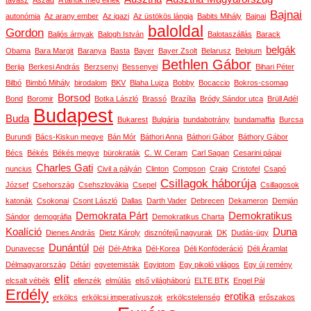
tavasz
Aszad
A tanúk még élnek
Bajnai
autonómia
Az arany ember
Az igazi
Az üstökös lángja
Babits Mihály
Bajnai
baloldal
Gordon
Baljós árnyak
Balogh István
Balotaszállás
Barack
belgák
Obama
Bara Margit
Baranya
Basta
Bayer
Bayer Zsolt
Belarusz
Belgium
Bethlen Gábor
Berija
Berkesi András
Berzsenyi
Bessenyei
Bihari Péter
Bilbó
Bimbó Mihály
birodalom
BKV
Blaha Lujza
Bobby
Bocaccio
Bokros-csomag
Borsod
Bond
Boromir
Botka László
Brassó
Brazília
Bródy Sándor utca
Brüll Adél
Budapest
Buda
Bukarest
Bulgária
bundabotrány
bundamaffia
Burcsa
Burundi
Bács-Kiskun megye
Bán Mór
Báthori Anna
Báthori Gábor
Báthory Gábor
Bécs
Békés
Békés megye
bürokraták
C. W. Ceram
Carl Sagan
Cesarini pápai
Charles Gati
nuncius
Civil a pályán
Clinton
Compson
Craig
Cristofel
Csapó
Csillagok háborúja
József
Csehország
Csehszlovákia
Csepel
Csillagosok
katonák
Csokonai
Csont László
Dallas
Darth Vader
Debrecen
Dekameron
Demján
Demokrata Párt
Demokratikus
Sándor
demográfia
Demokratikus Charta
Koalíció
Duna
Dienes András
Dietz Károly
disznófejű nagyurak
DK
Dudás-ügy
Dunántúl
Dunavecse
Dél
Dél-Afrika
Dél-Korea
Déli Konföderáció
Déli Áramlat
Délmagyarország
Détári
egyetemisták
Egyiptom
Egy pikoló világos
Egy új remény
elit
elcsalt vébék
ellenzék
elmúlás
első világháború
ELTE BTK
Engel Pál
Erdély
erotika
erkölcs
erkölcsi imperatívuszok
erkölcstelenség
erőszakos