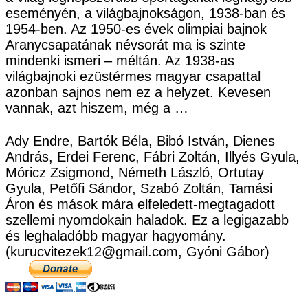
eseményén, a világbajnokságon, 1938-ban és
1954-ben. Az 1950-es évek olimpiai bajnok
Aranycsapatának névsorát ma is szinte
mindenki ismeri – méltán. Az 1938-as
világbajnoki ezüstérmes magyar csapattal
azonban sajnos nem ez a helyzet. Kevesen
vannak, azt hiszem, még a …
Ady Endre, Bartók Béla, Bibó István, Dienes
András, Erdei Ferenc, Fábri Zoltán, Illyés Gyula,
Móricz Zsigmond, Németh László, Ortutay
Gyula, Petőfi Sándor, Szabó Zoltán, Tamási
Áron és mások mára elfeledett-megtagadott
szellemi nyomdokain haladok. Ez a legigazabb
és leghaladóbb magyar hagyomány.
(kurucvitezek12@gmail.com, Gyóni Gábor)