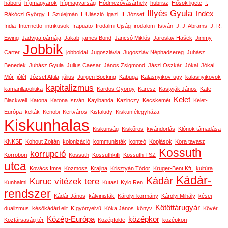
háború
hígmagyarok
hígmagyarság
Hódmezővásárhely
hübrisz
Hősök ligete
I.
Illyés Gyula
Index
Rákóczi György
I. Szulejmán
I. Ulászló
igazi
II. József
India
Internetto
intrikusok
Irapuato
Irodalmi Ujság
irodalom
István
J. J. Abrams
J. R.
Ewing
Jadviga párnája
Jakab
james Bond
Jancsó Miklós
Jaroslav Hašek
Jimmy
Jobbik
Carter
jobboldal
Jugoszlávia
Jugoszláv Néphadsereg
Juhász
Benedek
Juhász Gyula
Julius Caesar
János Zsigmond
Jászi Oszkár
Jókai
Jókai
Mór
jólét
József Attila
július
Jürgen Böcking
Kabuga
Kalasnyikov-ügy
kalasnyikovok
kapitalizmus
kamarillapolitika
Kardos György
Karesz
Kastyják János
Kate
Kelet
Blackwell
Katona
Katona István
Kayibanda
Kazinczy
Kecskemét
Kelet-
Európa
kelták
Kenobi
Kertváros
Kisfaludy
Kiskunfélegyháza
Kiskunhalas
Kiskunság
Kiskőrös
kivándorlás
Klónok támadása
KNKSE
Kohout Zoltán
kolonizáció
kommunisták
konteó
Kopjások
Kora tavasz
Kossuth
korrupció
Korrobori
Kossuth
Kossuthkifli
Kossuth TSZ
utca
Kovács Imre
Kozmosz
Krajina
Krisztyán Tódor
Kruger-Bent Kft.
kultúra
Kádár-
Kádár
Kuruc vitézek tere
Kunhalmi
Kutasi
Kylo Ren
rendszer
Kádár János
kálvinisták
Károlyi-kormány
Károlyi Mihály
kései
Kötöttárugyár
dualizmus
későkádári elit
Kígyónyelvű
Kóka János
könyv
Kövér
Közép-Európa
középkor
Köztársaság tér
Középfölde
középkori