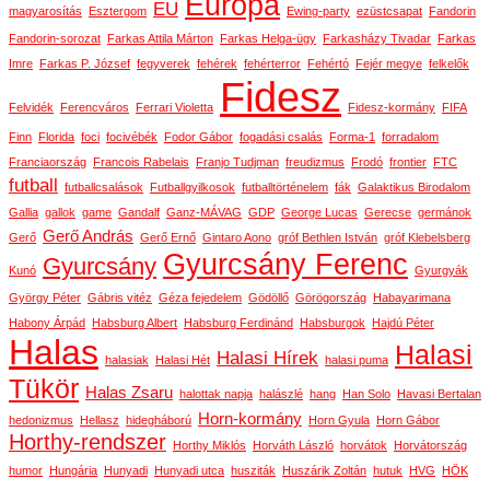
Európa
EU
magyarosítás
Esztergom
Ewing-party
ezüstcsapat
Fandorin
Fandorin-sorozat
Farkas Attila Márton
Farkas Helga-ügy
Farkasházy Tivadar
Farkas
Imre
Farkas P. József
fegyverek
fehérek
fehérterror
Fehértó
Fejér megye
felkelők
Fidesz
Felvidék
Ferencváros
Ferrari Violetta
Fidesz-kormány
FIFA
Finn
Florida
foci
focivébék
Fodor Gábor
fogadási csalás
Forma-1
forradalom
Franciaország
Francois Rabelais
Franjo Tudjman
freudizmus
Frodó
frontier
FTC
futball
futballcsalások
Futballgyilkosok
futballtörténelem
fák
Galaktikus Birodalom
Gallia
gallok
game
Gandalf
Ganz-MÁVAG
GDP
George Lucas
Gerecse
germánok
Gerő András
Gerő
Gerő Ernő
Gintaro Aono
gróf Bethlen István
gróf Klebelsberg
Gyurcsány Ferenc
Gyurcsány
Kunó
Gyurgyák
György Péter
Gábris vitéz
Géza fejedelem
Gödöllő
Görögország
Habayarimana
Habony Árpád
Habsburg Albert
Habsburg Ferdinánd
Habsburgok
Hajdú Péter
Halas
Halasi
Halasi Hírek
halasiak
Halasi Hét
halasi puma
Tükör
Halas Zsaru
halottak napja
halászlé
hang
Han Solo
Havasi Bertalan
Horn-kormány
hedonizmus
Hellasz
hidegháború
Horn Gyula
Horn Gábor
Horthy-rendszer
Horthy Miklós
Horváth László
horvátok
Horvátország
humor
Hungária
Hunyadi
Hunyadi utca
husziták
Huszárik Zoltán
hutuk
HVG
HÖK