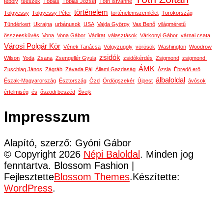
téboly
téeszek
Tóbiás
Tóbiás József
Tóth Istvánné
történelem
Tölgyessy
Tölgyessy Péter
történelemszemlélet
Törökország
Tündérkert
Ukrajna
urbánusok
USA
Vajda György
Vas Benő
világméretű
összeesküvés
Vona
Vona Gábor
Vádirat
választások
Várkonyi Gábor
várnai csata
Városi Polgár Kör
Vének Tanácsa
Völgyzugoly
vörösök
Washington
Woodrow
zsidók
Wilson
Yoda
Zsana
Zsengellér Gyula
zsidókérdés
Zsigmond
zsigmond:
ÁMK
Zuschlag János
Zágráb
Závada Pál
Állami Gazdaság
Ázsia
Ébredő erő
álbaloldal
Észak-Magyarország
Észtország
Ózd
Ördögszekér
Újpest
ávósok
értelmiség
és
őszödi beszéd
Švejk
Impresszum
Alapító, szerző: Gyóni Gábor
© Copyright 2026
Népi Baloldal
. Minden jog
fenntartva.
Blossom Fashion |
Fejlesztette
Blossom Themes
.Készítette:
WordPress
.