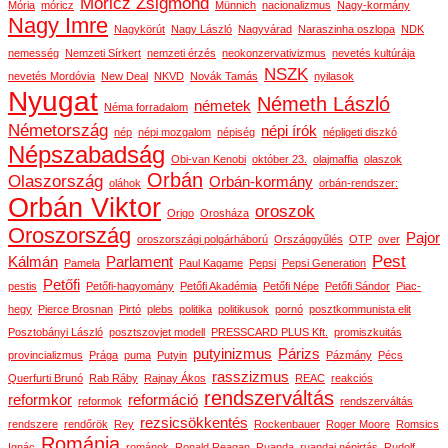
Móricz Zsigmond
Mória
móricz
Münnich
nacionalizmus
Nagy-kormány
Nagy Imre
Nagykörút
Nagy László
Nagyvárad
Naraszinha oszlopa
NDK
nemesség
Nemzeti Sírkert
nemzeti érzés
neokonzervativizmus
nevetés kultúrája
NSZK
nevetés Mordóvia
New Deal
NKVD
Novák Tamás
nyilasok
Nyugat
Németh László
németek
Néma forradalom
Németország
népi írók
nép
népi mozgalom
népiség
népligeti diszkó
Népszabadság
Obi-van Kenobi
október 23.
olajmaffia
olaszok
Orbán
Olaszország
Orbán-kormány
oláhok
orbán-rendszer:
Orbán Viktor
oroszok
Origo
Orosháza
Oroszország
Pajor
oroszországi polgárháború
Országgyűlés
OTP
over
Pest
Kálmán
Parlament
Pamela
Paul Kagame
Pepsi
Pepsi Generation
Petőfi
pestis
Petőfi-hagyomány
Petőfi Akadémia
Petőfi Népe
Petőfi Sándor
Piac-
hegy
Pierce Brosnan
Pirtó
plebs
politika
politikusok
pornó
posztkommunista elit
Posztobányi László
posztszovjet modell
PRESSCARD PLUS Kft.
promiszkuitás
putyinizmus
Párizs
provincializmus
Prága
puma
Putyin
Pázmány
Pécs
rasszizmus
Querfurti Brunó
Rab Ráby
Rajnay Ákos
REAC
reakciós
rendszerváltás
reformkor
reformáció
reformok
rendszerváltás
rezsicsökkentés
rendszere
rendőrök
Rey
Rockenbauer
Roger Moore
Romsics
Románia
Ignác
románok
Ronald Reagan
Ruanda
ruandai népirtás
Rudolf