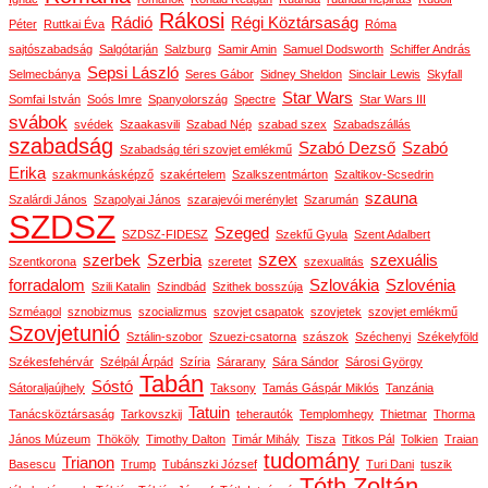
Rákosi
Rádió
Régi Köztársaság
Péter
Ruttkai Éva
Róma
sajtószabadság
Salgótarján
Salzburg
Samir Amin
Samuel Dodsworth
Schiffer András
Sepsi László
Selmecbánya
Seres Gábor
Sidney Sheldon
Sinclair Lewis
Skyfall
Star Wars
Somfai István
Soós Imre
Spanyolország
Spectre
Star Wars III
svábok
svédek
Szaakasvili
Szabad Nép
szabad szex
Szabadszállás
szabadság
Szabó Dezső
Szabó
Szabadság téri szovjet emlékmű
Erika
szakmunkásképző
szakértelem
Szalkszentmárton
Szaltikov-Scsedrin
szauna
Szalárdi János
Szapolyai János
szarajevói merénylet
Szarumán
SZDSZ
Szeged
SZDSZ-FIDESZ
Szekfű Gyula
Szent Adalbert
szex
szerbek
Szerbia
szexuális
Szentkorona
szeretet
szexualitás
forradalom
Szlovákia
Szlovénia
Szili Katalin
Szindbád
Szithek bosszúja
Szméagol
sznobizmus
szocializmus
szovjet csapatok
szovjetek
szovjet emlékmű
Szovjetunió
Sztálin-szobor
Szuezi-csatorna
szászok
Széchenyi
Székelyföld
Székesfehérvár
Szélpál Árpád
Szíria
Sárarany
Sára Sándor
Sárosi György
Tabán
Sóstó
Sátoraljaújhely
Taksony
Tamás Gáspár Miklós
Tanzánia
Tatuin
Tanácsköztársaság
Tarkovszkij
teherautók
Templomhegy
Thietmar
Thorma
János Múzeum
Thököly
Timothy Dalton
Timár Mihály
Tisza
Titkos Pál
Tolkien
Traian
tudomány
Trianon
Basescu
Trump
Tubánszki József
Turi Dani
tuszik
Tóth Zoltán