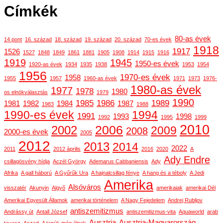
Címkék
80-as évek
14 pont
16. század
18. század
19. század
20. század
70-es évek
1918
1917
1526
1527
1848
1849
1861
1881
1905
1908
1914
1915
1916
1919
1945
1950-es évek
1920-as évek
1934
1935
1938
1953
1954
1956
1970-es évek
1958
1955
1957
1960-as évek
1971
1973
1976-
1980-as évek
1977
1978
1980
os elnökválasztás
1979
1990
1985
1986
1989
1981
1982
1984
1987
1983
1988
1990-es évek
1994
1991
1993
1998
1992
1995
1999
2010
2006
2002
2009
2008
2000-es évek
2005
2012
2013
2014
2022
2011
2012 április
2016
2020
A
Ady Endre
csillagösvény hídja
Aczél György
Ademarus Cabbaniensis
Ady
Afrika
A gall háború
A Gyűrűk Ura
A hajnalcsillag fénye
A hang és a téboly
A Jedi
Amerika
Alsóváros
visszatér
Akunyin
Algyő
amerikaiak
amerikai Dél
Amerikai Egyesült Államok
amerikai történelem
A Nagy Fejedelem
Andrej Rubljov
antiszemitizmus
Andrássy út
Antall József
antiszemitizmus-vita
Aquaworld
arab
Ausztria
Ausztria-Magyarország