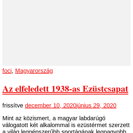
foci
,
Magyarország
Az elfeledett 1938-as Ezüstcsapat
frissítve
december 10, 2020
június 29, 2020
Mint az közismert, a magyar labdarúgó
válogatott két alkalommal is ezüstérmet szerzett
a világ legnépszerűbb sportágának legnagyobb