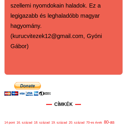
szellemi nyomdokain haladok. Ez a
legigazabb és leghaladóbb magyar
hagyomány.
(kurucvitezek12@gmail.com, Gyóni
Gábor)
CÍMKÉK
80-as
14 pont
16. század
18. század
19. század
20. század
70-es évek