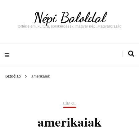
Népi Baloldal
történelem, kultúra, sorskérdések, magyar nép, Magyarország
Kezdőlap
amerikaiak
CÍMKE
amerikaiak