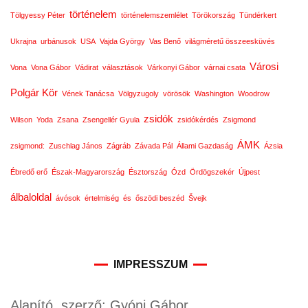
történelem
Tölgyessy Péter
történelemszemlélet
Törökország
Tündérkert
Ukrajna
urbánusok
USA
Vajda György
Vas Benő
világméretű összeesküvés
Városi
Vona
Vona Gábor
Vádirat
választások
Várkonyi Gábor
várnai csata
Polgár Kör
Vének Tanácsa
Völgyzugoly
vörösök
Washington
Woodrow
zsidók
Wilson
Yoda
Zsana
Zsengellér Gyula
zsidókérdés
Zsigmond
ÁMK
zsigmond:
Zuschlag János
Zágráb
Závada Pál
Állami Gazdaság
Ázsia
Ébredő erő
Észak-Magyarország
Észtország
Ózd
Ördögszekér
Újpest
álbaloldal
ávósok
értelmiség
és
őszödi beszéd
Švejk
IMPRESSZUM
Alapító, szerző: Gyóni Gábor