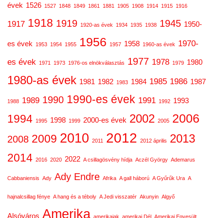
évek
1526
1527
1848
1849
1861
1881
1905
1908
1914
1915
1916
1918
1919
1945
1917
1950-
1920-as évek
1934
1935
1938
1956
1970-
es évek
1958
1953
1954
1955
1957
1960-as évek
1977
es évek
1978
1980
1971
1973
1976-os elnökválasztás
1979
1980-as évek
1985
1986
1981
1982
1984
1987
1983
1990-es évek
1990
1989
1991
1993
1988
1992
2006
2002
1994
1998
2000-es évek
1995
1999
2005
2012
2010
2013
2009
2008
2011
2012 április
2014
2022
2016
2020
A csillagösvény hídja
Aczél György
Ademarus
Ady Endre
Cabbaniensis
Ady
Afrika
A gall háború
A Gyűrűk Ura
A
hajnalcsillag fénye
A hang és a téboly
A Jedi visszatér
Akunyin
Algyő
Amerika
Alsóváros
amerikaiak
amerikai Dél
Amerikai Egyesült