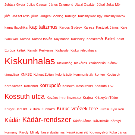
Juhász Gyula
Julius Caesar
János Zsigmond
Jászi Oszkár
Jókai
Jókai Mór
jólét
József Attila
július
Jürgen Böcking
Kabuga
Kalasnyikov-ügy
kalasnyikovok
kapitalizmus
kamarillapolitika
Kardos György
Karesz
Kastyják János
Kate
Kelet
Blackwell
Katona
Katona István
Kayibanda
Kazinczy
Kecskemét
Kelet-
Európa
kelták
Kenobi
Kertváros
Kisfaludy
Kiskunfélegyháza
Kiskunhalas
Kiskunság
Kiskőrös
kivándorlás
Klónok
támadása
KNKSE
Kohout Zoltán
kolonizáció
kommunisták
konteó
Kopjások
korrupció
Kora tavasz
Korrobori
Kossuth
Kossuthkifli
Kossuth TSZ
Kossuth utca
Kovács Imre
Kozmosz
Krajina
Krisztyán Tódor
Kuruc vitézek tere
Kruger-Bent Kft.
kultúra
Kunhalmi
Kutasi
Kylo Ren
Kádár-rendszer
Kádár
Kádár János
kálvinisták
Károlyi-
kormány
Károlyi Mihály
kései dualizmus
későkádári elit
Kígyónyelvű
Kóka János