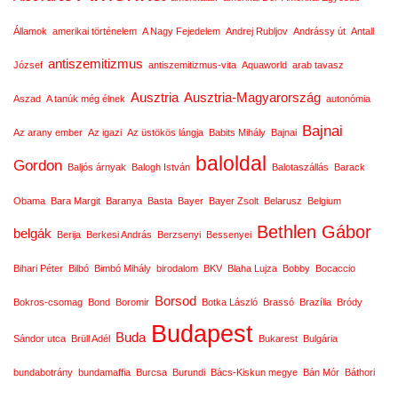
Államok
amerikai történelem
A Nagy Fejedelem
Andrej Rubljov
Andrássy út
Antall
antiszemitizmus
József
antiszemitizmus-vita
Aquaworld
arab tavasz
Ausztria
Ausztria-Magyarország
Aszad
A tanúk még élnek
autonómia
Bajnai
Az arany ember
Az igazi
Az üstökös lángja
Babits Mihály
Bajnai
baloldal
Gordon
Baljós árnyak
Balogh István
Balotaszállás
Barack
Obama
Bara Margit
Baranya
Basta
Bayer
Bayer Zsolt
Belarusz
Belgium
Bethlen Gábor
belgák
Berija
Berkesi András
Berzsenyi
Bessenyei
Bihari Péter
Bilbó
Bimbó Mihály
birodalom
BKV
Blaha Lujza
Bobby
Bocaccio
Borsod
Bokros-csomag
Bond
Boromir
Botka László
Brassó
Brazília
Bródy
Budapest
Buda
Sándor utca
Brüll Adél
Bukarest
Bulgária
bundabotrány
bundamaffia
Burcsa
Burundi
Bács-Kiskun megye
Bán Mór
Báthori