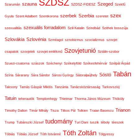
SZDSZ
szauna
Szeged
Szarumán
SZDSZ-FIDESZ
Szekfű
szex
szerbek
Szerbia
Gyula
Szent Adalbert
Szentkorona
szeretet
szexuális forradalom
szexualitás
Szili Katalin
Szindbád
Szithek bosszúja
Szlovákia
Szlovénia
Szméagol
sznobizmus
szocializmus
szovjet
Szovjetunió
csapatok
szovjetek
szovjet emlékmű
Sztálin-szobor
Szuezi-csatorna
szászok
Széchenyi
Székelyföld
Székesfehérvár
Szélpál Árpád
Tabán
Sóstó
Szíria
Sárarany
Sára Sándor
Sárosi György
Sátoraljaújhely
Taksony
Tamás Gáspár Miklós
Tanzánia
Tanácsköztársaság
Tarkovszkij
Tatuin
teherautók
Templomhegy
Thietmar
Thorma János Múzeum
Thököly
Trianon
Timothy Dalton
Timár Mihály
Tisza
Titkos Pál
Tolkien
Traian Basescu
tudomány
Trump
Tubánszki József
Turi Dani
tuszik
téboly
téeszek
Tóth Zoltán
Tóbiás
Tóbiás József
Tóth Istvánné
Tölgyessy