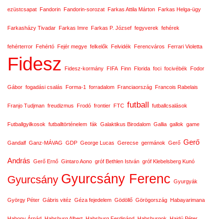
ezüstcsapat
Fandorin
Fandorin-sorozat
Farkas Attila Márton
Farkas Helga-ügy
Farkasházy Tivadar
Farkas Imre
Farkas P. József
fegyverek
fehérek
fehérterror
Fehértó
Fejér megye
felkelők
Felvidék
Ferencváros
Ferrari Violetta
Fidesz
Fidesz-kormány
FIFA
Finn
Florida
foci
focivébék
Fodor
Gábor
fogadási csalás
Forma-1
forradalom
Franciaország
Francois Rabelais
futball
Franjo Tudjman
freudizmus
Frodó
frontier
FTC
futballcsalások
Futballgyilkosok
futballtörténelem
fák
Galaktikus Birodalom
Gallia
gallok
game
Gerő
Gandalf
Ganz-MÁVAG
GDP
George Lucas
Gerecse
germánok
Gerő
András
Gerő Ernő
Gintaro Aono
gróf Bethlen István
gróf Klebelsberg Kunó
Gyurcsány Ferenc
Gyurcsány
Gyurgyák
György Péter
Gábris vitéz
Géza fejedelem
Gödöllő
Görögország
Habayarimana
Habony Árpád
Habsburg Albert
Habsburg Ferdinánd
Habsburgok
Hajdú Péter