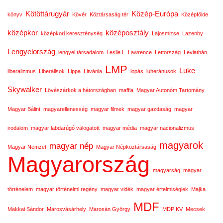
Kötöttárugyár
Közép-Európa
könyv
Kövér
Köztársaság tér
Középfölde
középkor
középosztály
középkori kereszténység
Lajosmizse
Lazenby
Lengyelország
lengyel társadalom
Leslie L. Lawrence
Lettország
Leviathán
LMP
Luke
liberalizmus
Liberálisok
Lippa
Litvánia
lopás
luheránusok
Skywalker
Lövészárkok a hátországban
maffia
Magyar Autonóm Tartomány
Magyar Bálint
magyarellenesség
magyar filmek
magyar gazdaság
magyar
irodalom
magyar labdarúgó válogatott
magyar média
magyar nacionalizmus
magyarok
magyar nép
Magyar Nemzet
Magyar Népköztársaság
Magyarország
magyarság
magyar
történelem
magyar történelmi regény
magyar vidék
magyar értelmiségiek
Majka
MDF
Makkai Sándor
Marosvásárhely
Marosán György
MDP KV
Mecsek