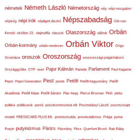
Németh László
Németország
németek
nép
népi mozgalom
Népszabadság
népi írók
népiség
népligeti diszkó
Obi-van
Orbán
Olaszország
Kenobi
október 23.
olajmaffia
olaszok
oláhok
Orbán Viktor
Orbán-kormány
orbán-rendszer:
Origo
Oroszország
oroszok
Orosháza
oroszországi polgárháború
Pajor Kálmán
Parlament
Országgyűlés
OTP
over
Pamela
Paul Kagame
Pest
Petőfi
Pepsi
Pepsi Generation
pestis
Petőfi-hagyomány
Petőfi
Akadémia
Petőfi Népe
Petőfi Sándor
Piac-hegy
Pierce Brosnan
Pirtó
plebs
politika
politikusok
pornó
posztkommunista elit
Posztobányi László
posztszovjet
modell
PRESSCARD PLUS Kft.
promiszkuitás
provincializmus
Prága
puma
putyinizmus
Párizs
Putyin
Pázmány
Pécs
Querfurti Brunó
Rab Ráby