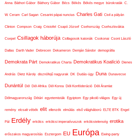
Anna
Báthori Gábor
Báthory Gábor
Bécs
Békés
Békés megye
bürokraták
C.
Charles Gati
W. Ceram
Carl Sagan
Cesarini pápai nuncius
Civil a pályán
Clinton
Compson
Craig
Cristofel
Csapó József
Csehország
Csehszlovákia
Csillagok háborúja
Csepel
Csillagosok katonák
Csokonai
Csont László
Dallas
Darth Vader
Debrecen
Dekameron
Demján Sándor
demográfia
Demokrata Párt
Demokratikus Koalíció
Demokratikus Charta
Dienes
Duna
András
Dietz Károly
disznófejű nagyurak
DK
Dudás-ügy
Dunavecse
Dunántúl
Dél
Dél-Afrika
Dél-Korea
Déli Konföderáció
Déli Áramlat
Délmagyarország
Détári
egyetemisták
Egyiptom
Egy pikoló világos
Egy új
elit
remény
elcsalt vébék
ellenzék
elmúlás
első világháború
ELTE BTK
Engel
Erdély
erotika
Pál
erkölcs
erkölcsi imperatívuszok
erkölcstelenség
Európa
EU
erőszakos magyarosítás
Esztergom
Ewing-party