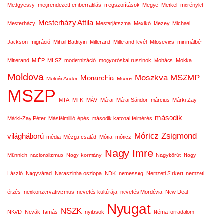
Medgyessy
megrendezett emberrablás
megszorítások
Megye
Merkel
merénylet
Mesterházy Attila
Mesterházy
Mesterjátszma
Mexikó
Mezey
Michael
Jackson
migráció
Mihail Bathtyin
Millerand
Millerand-levél
Milosevics
minimálbér
Mitterand
MIÉP
MLSZ
modernizáció
mogyoróskai ruszinok
Mohács
Mokka
Moldova
Moszkva
MSZMP
Monarchia
Molnár Andor
Moore
MSZP
MTA
MTK
MÁV
Márai
Márai Sándor
március
Márki-Zay
második
Márki-Zay Péter
Másfélmillió lépés
második katonai felmérés
Móricz Zsigmond
világháború
média
Mézga család
Mória
móricz
Nagy Imre
Münnich
nacionalizmus
Nagy-kormány
Nagykörút
Nagy
László
Nagyvárad
Naraszinha oszlopa
NDK
nemesség
Nemzeti Sírkert
nemzeti
érzés
neokonzervativizmus
nevetés kultúrája
nevetés Mordóvia
New Deal
Nyugat
NSZK
NKVD
Novák Tamás
nyilasok
Néma forradalom