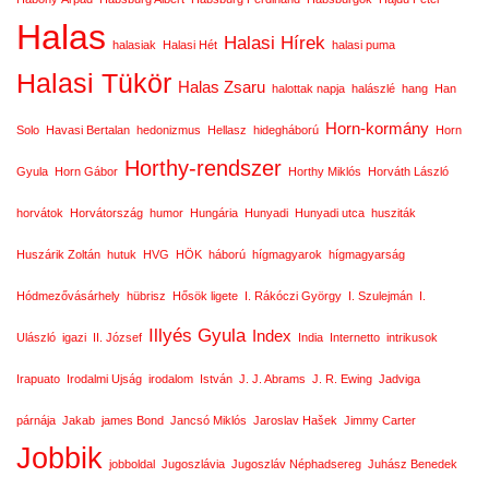
Halas
Halasi Hírek
halasiak
Halasi Hét
halasi puma
Halasi Tükör
Halas Zsaru
halottak napja
halászlé
hang
Han
Horn-kormány
Solo
Havasi Bertalan
hedonizmus
Hellasz
hidegháború
Horn
Horthy-rendszer
Gyula
Horn Gábor
Horthy Miklós
Horváth László
horvátok
Horvátország
humor
Hungária
Hunyadi
Hunyadi utca
husziták
Huszárik Zoltán
hutuk
HVG
HÖK
háború
hígmagyarok
hígmagyarság
Hódmezővásárhely
hübrisz
Hősök ligete
I. Rákóczi György
I. Szulejmán
I.
Illyés Gyula
Index
Ulászló
igazi
II. József
India
Internetto
intrikusok
Irapuato
Irodalmi Ujság
irodalom
István
J. J. Abrams
J. R. Ewing
Jadviga
párnája
Jakab
james Bond
Jancsó Miklós
Jaroslav Hašek
Jimmy Carter
Jobbik
jobboldal
Jugoszlávia
Jugoszláv Néphadsereg
Juhász Benedek