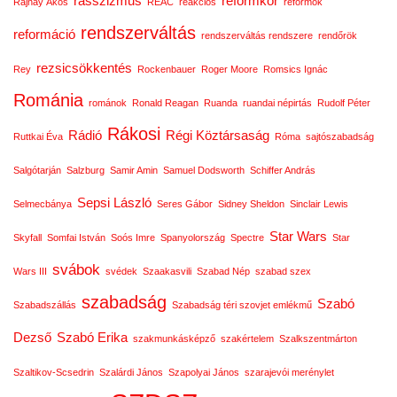
rasszizmus
reformkor
Rajnay Ákos
REAC
reakciós
reformok
rendszerváltás
reformáció
rendszerváltás rendszere
rendőrök
rezsicsökkentés
Rey
Rockenbauer
Roger Moore
Romsics Ignác
Románia
románok
Ronald Reagan
Ruanda
ruandai népirtás
Rudolf Péter
Rákosi
Rádió
Régi Köztársaság
Ruttkai Éva
Róma
sajtószabadság
Salgótarján
Salzburg
Samir Amin
Samuel Dodsworth
Schiffer András
Sepsi László
Selmecbánya
Seres Gábor
Sidney Sheldon
Sinclair Lewis
Star Wars
Skyfall
Somfai István
Soós Imre
Spanyolország
Spectre
Star
svábok
Wars III
svédek
Szaakasvili
Szabad Nép
szabad szex
szabadság
Szabó
Szabadszállás
Szabadság téri szovjet emlékmű
Dezső
Szabó Erika
szakmunkásképző
szakértelem
Szalkszentmárton
Szaltikov-Scsedrin
Szalárdi János
Szapolyai János
szarajevói merénylet