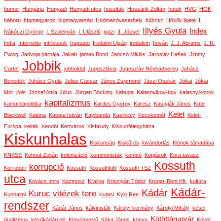
humor
Hungária
Hunyadi
Hunyadi utca
husziták
Huszárik Zoltán
hutuk
HVG
HÖK
háború
hígmagyarok
hígmagyarság
Hódmezővásárhely
hübrisz
Hősök ligete
I.
Illyés Gyula
Index
Rákóczi György
I. Szulejmán
I. Ulászló
igazi
II. József
India
Internetto
intrikusok
Irapuato
Irodalmi Ujság
irodalom
István
J. J. Abrams
J. R.
Ewing
Jadviga párnája
Jakab
james Bond
Jancsó Miklós
Jaroslav Hašek
Jimmy
Jobbik
Carter
jobboldal
Jugoszlávia
Jugoszláv Néphadsereg
Juhász
Benedek
Juhász Gyula
Julius Caesar
János Zsigmond
Jászi Oszkár
Jókai
Jókai
Mór
jólét
József Attila
július
Jürgen Böcking
Kabuga
Kalasnyikov-ügy
kalasnyikovok
kapitalizmus
kamarillapolitika
Kardos György
Karesz
Kastyják János
Kate
Kelet
Blackwell
Katona
Katona István
Kayibanda
Kazinczy
Kecskemét
Kelet-
Európa
kelták
Kenobi
Kertváros
Kisfaludy
Kiskunfélegyháza
Kiskunhalas
Kiskunság
Kiskőrös
kivándorlás
Klónok támadása
KNKSE
Kohout Zoltán
kolonizáció
kommunisták
konteó
Kopjások
Kora tavasz
Kossuth
korrupció
Korrobori
Kossuth
Kossuthkifli
Kossuth TSZ
utca
Kovács Imre
Kozmosz
Krajina
Krisztyán Tódor
Kruger-Bent Kft.
kultúra
Kádár-
Kádár
Kuruc vitézek tere
Kunhalmi
Kutasi
Kylo Ren
rendszer
Kádár János
kálvinisták
Károlyi-kormány
Károlyi Mihály
kései
Kötöttárugyár
dualizmus
későkádári elit
Kígyónyelvű
Kóka János
könyv
Kövér