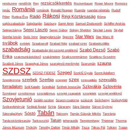
rezsicsökkentés
rendszere
rendőrök
Rey
Rockenbauer
Roger Moore
Romsics
Románia
Ignác
románok
Ronald Reagan
Ruanda
ruandai népirtás
Rudolf
Rákosi
Rádió
Régi Köztársaság
Péter
Ruttkai Éva
Róma
sajtószabadság
Salgótarján
Salzburg
Samir Amin
Samuel Dodsworth
Schiffer András
Sepsi László
Selmecbánya
Seres Gábor
Sidney Sheldon
Sinclair Lewis
Skyfall
Star Wars
Somfai István
Soós Imre
Spanyolország
Spectre
Star Wars III
svábok
svédek
Szaakasvili
Szabad Nép
szabad szex
Szabadszállás
szabadság
Szabó Dezső
Szabó
Szabadság téri szovjet emlékmű
Erika
szakmunkásképző
szakértelem
Szalkszentmárton
Szaltikov-Scsedrin
szauna
Szalárdi János
Szapolyai János
szarajevói merénylet
Szarumán
SZDSZ
Szeged
SZDSZ-FIDESZ
Szekfű Gyula
Szent Adalbert
szex
szerbek
Szerbia
szexuális
Szentkorona
szeretet
szexualitás
forradalom
Szlovákia
Szlovénia
Szili Katalin
Szindbád
Szithek bosszúja
Szméagol
sznobizmus
szocializmus
szovjet csapatok
szovjetek
szovjet emlékmű
Szovjetunió
Sztálin-szobor
Szuezi-csatorna
szászok
Széchenyi
Székelyföld
Székesfehérvár
Szélpál Árpád
Szíria
Sárarany
Sára Sándor
Sárosi György
Tabán
Sóstó
Sátoraljaújhely
Taksony
Tamás Gáspár Miklós
Tanzánia
Tatuin
Tanácsköztársaság
Tarkovszkij
teherautók
Templomhegy
Thietmar
Thorma
János Múzeum
Thököly
Timothy Dalton
Timár Mihály
Tisza
Titkos Pál
Tolkien
Traian