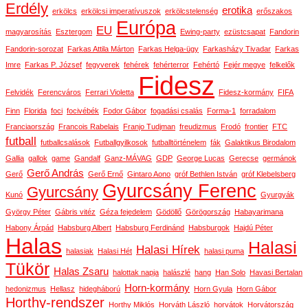
Erdély
erotika
erkölcs
erkölcsi imperatívuszok
erkölcstelenség
erőszakos
Európa
EU
magyarosítás
Esztergom
Ewing-party
ezüstcsapat
Fandorin
Fandorin-sorozat
Farkas Attila Márton
Farkas Helga-ügy
Farkasházy Tivadar
Farkas
Imre
Farkas P. József
fegyverek
fehérek
fehérterror
Fehértó
Fejér megye
felkelők
Fidesz
Felvidék
Ferencváros
Ferrari Violetta
Fidesz-kormány
FIFA
Finn
Florida
foci
focivébék
Fodor Gábor
fogadási csalás
Forma-1
forradalom
Franciaország
Francois Rabelais
Franjo Tudjman
freudizmus
Frodó
frontier
FTC
futball
futballcsalások
Futballgyilkosok
futballtörténelem
fák
Galaktikus Birodalom
Gallia
gallok
game
Gandalf
Ganz-MÁVAG
GDP
George Lucas
Gerecse
germánok
Gerő András
Gerő
Gerő Ernő
Gintaro Aono
gróf Bethlen István
gróf Klebelsberg
Gyurcsány Ferenc
Gyurcsány
Kunó
Gyurgyák
György Péter
Gábris vitéz
Géza fejedelem
Gödöllő
Görögország
Habayarimana
Habony Árpád
Habsburg Albert
Habsburg Ferdinánd
Habsburgok
Hajdú Péter
Halas
Halasi
Halasi Hírek
halasiak
Halasi Hét
halasi puma
Tükör
Halas Zsaru
halottak napja
halászlé
hang
Han Solo
Havasi Bertalan
Horn-kormány
hedonizmus
Hellasz
hidegháború
Horn Gyula
Horn Gábor
Horthy-rendszer
Horthy Miklós
Horváth László
horvátok
Horvátország