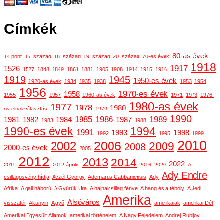
Címkék
80-as évek
14 pont
16. század
18. század
19. század
20. század
70-es évek
1918
1917
1526
1527
1848
1849
1861
1881
1905
1908
1914
1915
1916
1919
1945
1950-es évek
1920-as évek
1934
1935
1938
1953
1954
1956
1970-es évek
1958
1955
1957
1960-as évek
1971
1973
1976-
1980-as évek
1977
1978
1980
os elnökválasztás
1979
1990
1985
1986
1989
1981
1982
1984
1987
1983
1988
1990-es évek
1994
1991
1993
1998
1992
1995
1999
2010
2006
2002
2009
2008
2000-es évek
2005
2012
2013
2014
2022
2011
2012 április
2016
2020
A
Ady Endre
csillagösvény hídja
Aczél György
Ademarus Cabbaniensis
Ady
Afrika
A gall háború
A Gyűrűk Ura
A hajnalcsillag fénye
A hang és a téboly
A Jedi
Amerika
Alsóváros
visszatér
Akunyin
Algyő
amerikaiak
amerikai Dél
Amerikai Egyesült Államok
amerikai történelem
A Nagy Fejedelem
Andrej Rubljov