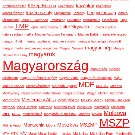
Közép-Európa
középkor
Köztársaság tér
Középfölde
középkori
középosztály
Lengyelország
kereszténység
Lajosmizse
Lazenby
lengyel
társadalom
Leslie L. Lawrence
Lettország
Leviathán
liberalizmus
Liberálisok
Lippa
LMP
Luke Skywalker
Litvánia
lopás
luheránusok
Lövészárkok a
hátországban
maffia
Magyar Autonóm Tartomány
Magyar Bálint
magyarellenesség
magyar filmek
magyar gazdaság
magyar irodalom
magyar labdarúgó válogatott
magyar nép
magyar média
magyar nacionalizmus
Magyar Nemzet
Magyar
magyarok
Népköztársaság
Magyarország
magyarság
magyar
történelem
magyar történelmi regény
magyar vidék
magyar értelmiségiek
Majka
MDF
Makkai Sándor
Marosvásárhely
Marosán György
MDP KV
Mecsek
Medgyessy
megrendezett emberrablás
megszorítások
Megye
Merkel
merénylet
Mesterházy Attila
Mesterházy
Mesterjátszma
Mexikó
Mezey
Michael Jackson
migráció
Mihail Bathtyin
Millerand
Millerand-levél
Milosevics
minimálbér
Mitterand
Moldova
MIÉP
MLSZ
modernizáció
mogyoróskai ruszinok
Mohács
Mokka
MSZP
Moszkva
MSZMP
Monarchia
Molnár Andor
Moore
MTA
MTK
MÁV
Márai
Márai Sándor
március
Márki-Zay
Márki-Zay Péter
Másfélmillió