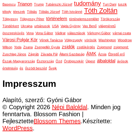
tudomány
Trianon
Basescu
Trump
Tubánszki József
Turi Dani
tuszik
Tóth Zoltán
téboly
téeszek
Tóbiás
Tóbiás József
Tóth Istvánné
történelem
Tölgyessy
Tölgyessy Péter
történelemszemlélet
Törökország
Tündérkert
Ukrajna
urbánusok
USA
Vajda György
Vas Benő
világméretű
összeesküvés
Vona
Vona Gábor
Vádirat
választások
Várkonyi Gábor
várnai csata
Városi Polgár Kör
Vének Tanácsa
Völgyzugoly
vörösök
Washington
Woodrow
zsidók
Wilson
Yoda
Zsana
Zsengellér Gyula
zsidókérdés
Zsigmond
zsigmond:
ÁMK
Zuschlag János
Zágráb
Závada Pál
Állami Gazdaság
Ázsia
Ébredő erő
álbaloldal
Észak-Magyarország
Észtország
Ózd
Ördögszekér
Újpest
ávósok
értelmiség
és
őszödi beszéd
Švejk
Impresszum
Alapító, szerző: Gyóni Gábor
© Copyright 2026
Népi Baloldal
. Minden jog
fenntartva.
Blossom Fashion |
Fejlesztette
Blossom Themes
.Készítette:
WordPress
.