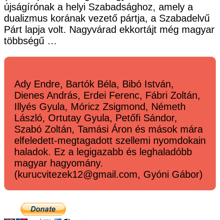
újságírónak a helyi Szabadsághoz, amely a
dualizmus korának vezető pártja, a Szabadelvű
Párt lapja volt. Nagyvárad ekkortájt még magyar
többségű …
Ady Endre, Bartók Béla, Bibó István,
Dienes András, Erdei Ferenc, Fábri Zoltán,
Illyés Gyula, Móricz Zsigmond, Németh
László, Ortutay Gyula, Petőfi Sándor,
Szabó Zoltán, Tamási Áron és mások mára
elfeledett-megtagadott szellemi nyomdokain
haladok. Ez a legigazabb és leghaladóbb
magyar hagyomány.
(kurucvitezek12@gmail.com, Gyóni Gábor)