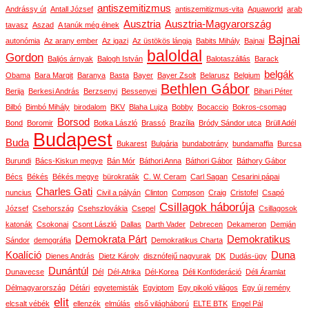
antiszemitizmus
Andrássy út
Antall József
antiszemitizmus-vita
Aquaworld
arab
Ausztria
Ausztria-Magyarország
tavasz
Aszad
A tanúk még élnek
Bajnai
autonómia
Az arany ember
Az igazi
Az üstökös lángja
Babits Mihály
Bajnai
baloldal
Gordon
Baljós árnyak
Balogh István
Balotaszállás
Barack
belgák
Obama
Bara Margit
Baranya
Basta
Bayer
Bayer Zsolt
Belarusz
Belgium
Bethlen Gábor
Berija
Berkesi András
Berzsenyi
Bessenyei
Bihari Péter
Bilbó
Bimbó Mihály
birodalom
BKV
Blaha Lujza
Bobby
Bocaccio
Bokros-csomag
Borsod
Bond
Boromir
Botka László
Brassó
Brazília
Bródy Sándor utca
Brüll Adél
Budapest
Buda
Bukarest
Bulgária
bundabotrány
bundamaffia
Burcsa
Burundi
Bács-Kiskun megye
Bán Mór
Báthori Anna
Báthori Gábor
Báthory Gábor
Bécs
Békés
Békés megye
bürokraták
C. W. Ceram
Carl Sagan
Cesarini pápai
Charles Gati
nuncius
Civil a pályán
Clinton
Compson
Craig
Cristofel
Csapó
Csillagok háborúja
József
Csehország
Csehszlovákia
Csepel
Csillagosok
katonák
Csokonai
Csont László
Dallas
Darth Vader
Debrecen
Dekameron
Demján
Demokrata Párt
Demokratikus
Sándor
demográfia
Demokratikus Charta
Koalíció
Duna
Dienes András
Dietz Károly
disznófejű nagyurak
DK
Dudás-ügy
Dunántúl
Dunavecse
Dél
Dél-Afrika
Dél-Korea
Déli Konföderáció
Déli Áramlat
Délmagyarország
Détári
egyetemisták
Egyiptom
Egy pikoló világos
Egy új remény
elit
elcsalt vébék
ellenzék
elmúlás
első világháború
ELTE BTK
Engel Pál