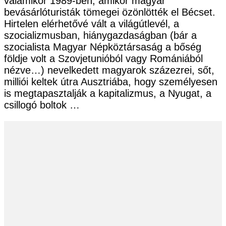
valamikor 1989-ben, amikor magyar
bevásárlóturisták tömegei özönlötték el Bécset.
Hirtelen elérhetővé vált a világútlevél, a
szocializmusban, hiánygazdaságban (bár a
szocialista Magyar Népköztársaság a bőség
földje volt a Szovjetunióból vagy Romániából
nézve…) nevelkedett magyarok százezrei, sőt,
milliói keltek útra Ausztriába, hogy személyesen
is megtapasztalják a kapitalizmus, a Nyugat, a
csillogó boltok …