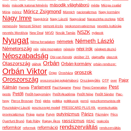
második világháború
lépés
második katonai felmérés
média
Mézga család
Móricz Zsigmond
Mória
móricz
Münnich
nacionalizmus
Nagy-kormány
Nagy Imre
Nagykörút
Nagy László
Nagyvárad
Naraszinha oszlopa
NDK
nemesség
Nemzeti Sírkert
nemzeti érzés
neokonzervativizmus
nevetés kultúrája
NSZK
nevetés Mordóvia
New Deal
NKVD
Novák Tamás
nyilasok
Nyugat
Németh László
németek
Néma forradalom
Németország
népi írók
nép
népi mozgalom
népiség
népligeti diszkó
Népszabadság
Obi-van Kenobi
október 23.
olajmaffia
olaszok
Orbán
Olaszország
Orbán-kormány
oláhok
orbán-rendszer:
Orbán Viktor
oroszok
Origo
Orosháza
Oroszország
Pajor
oroszországi polgárháború
Országgyűlés
OTP
over
Pest
Kálmán
Parlament
Pamela
Paul Kagame
Pepsi
Pepsi Generation
Petőfi
pestis
Petőfi-hagyomány
Petőfi Akadémia
Petőfi Népe
Petőfi Sándor
Piac-
hegy
Pierce Brosnan
Pirtó
plebs
politika
politikusok
pornó
posztkommunista elit
Posztobányi László
posztszovjet modell
PRESSCARD PLUS Kft.
promiszkuitás
putyinizmus
Párizs
provincializmus
Prága
puma
Putyin
Pázmány
Pécs
rasszizmus
Querfurti Brunó
Rab Ráby
Rajnay Ákos
REAC
reakciós
rendszerváltás
reformkor
reformáció
reformok
rendszerváltás