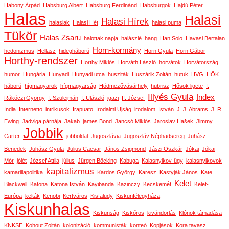
Habony Árpád
Habsburg Albert
Habsburg Ferdinánd
Habsburgok
Hajdú Péter
Halas
Halasi
Halasi Hírek
halasiak
Halasi Hét
halasi puma
Tükör
Halas Zsaru
halottak napja
halászlé
hang
Han Solo
Havasi Bertalan
Horn-kormány
hedonizmus
Hellasz
hidegháború
Horn Gyula
Horn Gábor
Horthy-rendszer
Horthy Miklós
Horváth László
horvátok
Horvátország
humor
Hungária
Hunyadi
Hunyadi utca
husziták
Huszárik Zoltán
hutuk
HVG
HÖK
háború
hígmagyarok
hígmagyarság
Hódmezővásárhely
hübrisz
Hősök ligete
I.
Illyés Gyula
Index
Rákóczi György
I. Szulejmán
I. Ulászló
igazi
II. József
India
Internetto
intrikusok
Irapuato
Irodalmi Ujság
irodalom
István
J. J. Abrams
J. R.
Ewing
Jadviga párnája
Jakab
james Bond
Jancsó Miklós
Jaroslav Hašek
Jimmy
Jobbik
Carter
jobboldal
Jugoszlávia
Jugoszláv Néphadsereg
Juhász
Benedek
Juhász Gyula
Julius Caesar
János Zsigmond
Jászi Oszkár
Jókai
Jókai
Mór
jólét
József Attila
július
Jürgen Böcking
Kabuga
Kalasnyikov-ügy
kalasnyikovok
kapitalizmus
kamarillapolitika
Kardos György
Karesz
Kastyják János
Kate
Kelet
Blackwell
Katona
Katona István
Kayibanda
Kazinczy
Kecskemét
Kelet-
Európa
kelták
Kenobi
Kertváros
Kisfaludy
Kiskunfélegyháza
Kiskunhalas
Kiskunság
Kiskőrös
kivándorlás
Klónok támadása
KNKSE
Kohout Zoltán
kolonizáció
kommunisták
konteó
Kopjások
Kora tavasz