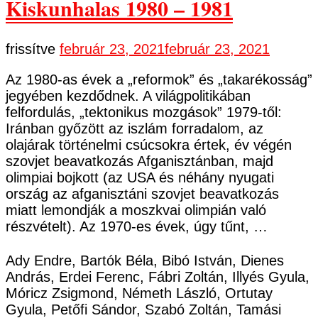
Kiskunhalas 1980 – 1981
frissítve
február 23, 2021
február 23, 2021
Az 1980-as évek a „reformok” és „takarékosság”
jegyében kezdődnek. A világpolitikában
felfordulás, „tektonikus mozgások” 1979-től:
Iránban győzött az iszlám forradalom, az
olajárak történelmi csúcsokra értek, év végén
szovjet beavatkozás Afganisztánban, majd
olimpiai bojkott (az USA és néhány nyugati
ország az afganisztáni szovjet beavatkozás
miatt lemondják a moszkvai olimpián való
részvételt). Az 1970-es évek, úgy tűnt, …
Ady Endre, Bartók Béla, Bibó István, Dienes
András, Erdei Ferenc, Fábri Zoltán, Illyés Gyula,
Móricz Zsigmond, Németh László, Ortutay
Gyula, Petőfi Sándor, Szabó Zoltán, Tamási