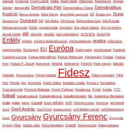
katonák
Csokonai
Csont László
Dallas
Darth Vader
Debrecen
Dekameron
Demján
Demokrata Párt
Demokratikus
Sándor
demográfia
Demokratikus Charta
Koalíció
Duna
Dienes András
Dietz Károly
disznófejű nagyurak
DK
Dudás-ügy
Dunántúl
Dunavecse
Dél
Dél-Afrika
Dél-Korea
Déli Konföderáció
Déli Áramlat
Délmagyarország
Détári
egyetemisták
Egyiptom
Egy pikoló világos
Egy új remény
elit
elcsalt vébék
ellenzék
elmúlás
első világháború
ELTE BTK
Engel Pál
Erdély
erotika
erkölcs
erkölcsi imperatívuszok
erkölcstelenség
erőszakos
Európa
EU
magyarosítás
Esztergom
Ewing-party
ezüstcsapat
Fandorin
Fandorin-sorozat
Farkas Attila Márton
Farkas Helga-ügy
Farkasházy Tivadar
Farkas
Imre
Farkas P. József
fegyverek
fehérek
fehérterror
Fehértó
Fejér megye
felkelők
Fidesz
Felvidék
Ferencváros
Ferrari Violetta
Fidesz-kormány
FIFA
Finn
Florida
foci
focivébék
Fodor Gábor
fogadási csalás
Forma-1
forradalom
Franciaország
Francois Rabelais
Franjo Tudjman
freudizmus
Frodó
frontier
FTC
futball
futballcsalások
Futballgyilkosok
futballtörténelem
fák
Galaktikus Birodalom
Gallia
gallok
game
Gandalf
Ganz-MÁVAG
GDP
George Lucas
Gerecse
germánok
Gerő András
Gerő
Gerő Ernő
Gintaro Aono
gróf Bethlen István
gróf Klebelsberg
Gyurcsány Ferenc
Gyurcsány
Kunó
Gyurgyák
György Péter
Gábris vitéz
Géza fejedelem
Gödöllő
Görögország
Habayarimana