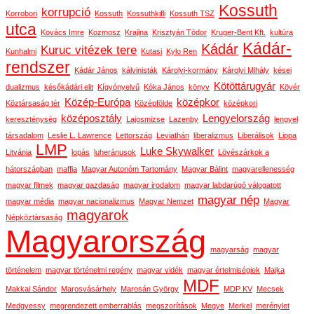
Kossuth
korrupció
Korrobori
Kossuth
Kossuthkifli
Kossuth TSZ
utca
Kovács Imre
Kozmosz
Krajina
Krisztyán Tódor
Kruger-Bent Kft.
kultúra
Kádár-
Kádár
Kuruc vitézek tere
Kunhalmi
Kutasi
Kylo Ren
rendszer
Kádár János
kálvinisták
Károlyi-kormány
Károlyi Mihály
kései
Kötöttárugyár
dualizmus
későkádári elit
Kígyónyelvű
Kóka János
könyv
Kövér
Közép-Európa
középkor
Köztársaság tér
Középfölde
középkori
középosztály
Lengyelország
kereszténység
Lajosmizse
Lazenby
lengyel
társadalom
Leslie L. Lawrence
Lettország
Leviathán
liberalizmus
Liberálisok
Lippa
LMP
Luke Skywalker
Litvánia
lopás
luheránusok
Lövészárkok a
hátországban
maffia
Magyar Autonóm Tartomány
Magyar Bálint
magyarellenesség
magyar filmek
magyar gazdaság
magyar irodalom
magyar labdarúgó válogatott
magyar nép
magyar média
magyar nacionalizmus
Magyar Nemzet
Magyar
magyarok
Népköztársaság
Magyarország
magyarság
magyar
történelem
magyar történelmi regény
magyar vidék
magyar értelmiségiek
Majka
MDF
Makkai Sándor
Marosvásárhely
Marosán György
MDP KV
Mecsek
Medgyessy
megrendezett emberrablás
megszorítások
Megye
Merkel
merénylet