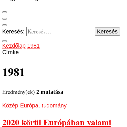
Keresés:
Kezdőlap
1981
Címke
1981
2 mutatása
Eredmény(ek)
Közép-Európa
,
tudomány
2020 körül Európában valami