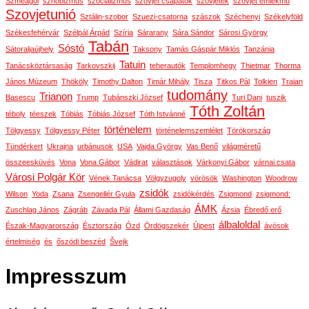
Szméagol
sznobizmus
szocializmus
szovjet csapatok
szovjetek
szovjet emlékmű
Szovjetunió
Sztálin-szobor
Szuezi-csatorna
szászok
Széchenyi
Székelyföld
Székesfehérvár
Szélpál Árpád
Szíria
Sárarany
Sára Sándor
Sárosi György
Tabán
Sóstó
Sátoraljaújhely
Taksony
Tamás Gáspár Miklós
Tanzánia
Tatuin
Tanácsköztársaság
Tarkovszkij
teherautók
Templomhegy
Thietmar
Thorma
János Múzeum
Thököly
Timothy Dalton
Timár Mihály
Tisza
Titkos Pál
Tolkien
Traian
tudomány
Trianon
Basescu
Trump
Tubánszki József
Turi Dani
tuszik
Tóth Zoltán
téboly
téeszek
Tóbiás
Tóbiás József
Tóth Istvánné
történelem
Tölgyessy
Tölgyessy Péter
történelemszemlélet
Törökország
Tündérkert
Ukrajna
urbánusok
USA
Vajda György
Vas Benő
világméretű
összeesküvés
Vona
Vona Gábor
Vádirat
választások
Várkonyi Gábor
várnai csata
Városi Polgár Kör
Vének Tanácsa
Völgyzugoly
vörösök
Washington
Woodrow
zsidók
Wilson
Yoda
Zsana
Zsengellér Gyula
zsidókérdés
Zsigmond
zsigmond:
ÁMK
Zuschlag János
Zágráb
Závada Pál
Állami Gazdaság
Ázsia
Ébredő erő
álbaloldal
Észak-Magyarország
Észtország
Ózd
Ördögszekér
Újpest
ávósok
értelmiség
és
őszödi beszéd
Švejk
Impresszum