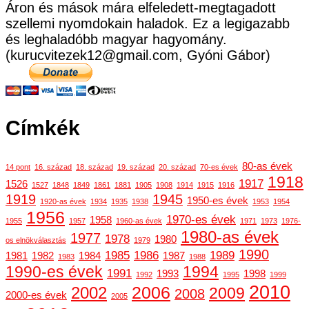
Áron és mások mára elfeledett-megtagadott
szellemi nyomdokain haladok. Ez a legigazabb
és leghaladóbb magyar hagyomány.
(kurucvitezek12@gmail.com, Gyóni Gábor)
Címkék
80-as évek
14 pont
16. század
18. század
19. század
20. század
70-es évek
1918
1917
1526
1527
1848
1849
1861
1881
1905
1908
1914
1915
1916
1919
1945
1950-es évek
1920-as évek
1934
1935
1938
1953
1954
1956
1970-es évek
1958
1955
1957
1960-as évek
1971
1973
1976-
1980-as évek
1977
1978
1980
os elnökválasztás
1979
1990
1985
1986
1989
1981
1982
1984
1987
1983
1988
1990-es évek
1994
1991
1993
1998
1992
1995
1999
2010
2006
2002
2009
2008
2000-es évek
2005