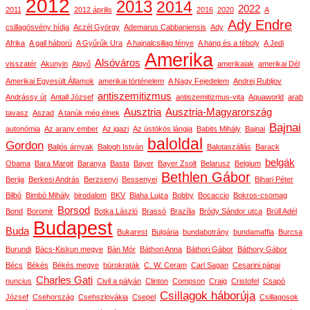
2012
2013
2014
2022
2011
2012 április
2016
2020
A
Ady Endre
csillagösvény hídja
Aczél György
Ademarus Cabbaniensis
Ady
Afrika
A gall háború
A Gyűrűk Ura
A hajnalcsillag fénye
A hang és a téboly
A Jedi
Amerika
Alsóváros
visszatér
Akunyin
Algyő
amerikaiak
amerikai Dél
Amerikai Egyesült Államok
amerikai történelem
A Nagy Fejedelem
Andrej Rubljov
antiszemitizmus
Andrássy út
Antall József
antiszemitizmus-vita
Aquaworld
arab
Ausztria
Ausztria-Magyarország
tavasz
Aszad
A tanúk még élnek
Bajnai
autonómia
Az arany ember
Az igazi
Az üstökös lángja
Babits Mihály
Bajnai
baloldal
Gordon
Baljós árnyak
Balogh István
Balotaszállás
Barack
belgák
Obama
Bara Margit
Baranya
Basta
Bayer
Bayer Zsolt
Belarusz
Belgium
Bethlen Gábor
Berija
Berkesi András
Berzsenyi
Bessenyei
Bihari Péter
Bilbó
Bimbó Mihály
birodalom
BKV
Blaha Lujza
Bobby
Bocaccio
Bokros-csomag
Borsod
Bond
Boromir
Botka László
Brassó
Brazília
Bródy Sándor utca
Brüll Adél
Budapest
Buda
Bukarest
Bulgária
bundabotrány
bundamaffia
Burcsa
Burundi
Bács-Kiskun megye
Bán Mór
Báthori Anna
Báthori Gábor
Báthory Gábor
Bécs
Békés
Békés megye
bürokraták
C. W. Ceram
Carl Sagan
Cesarini pápai
Charles Gati
nuncius
Civil a pályán
Clinton
Compson
Craig
Cristofel
Csapó
Csillagok háborúja
József
Csehország
Csehszlovákia
Csepel
Csillagosok