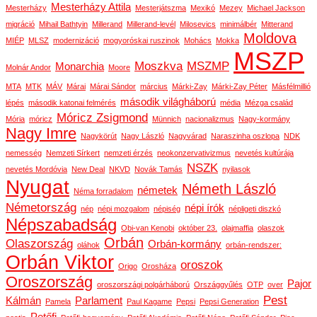
Mesterházy Attila
Mesterházy
Mesterjátszma
Mexikó
Mezey
Michael Jackson
migráció
Mihail Bathtyin
Millerand
Millerand-levél
Milosevics
minimálbér
Mitterand
Moldova
MIÉP
MLSZ
modernizáció
mogyoróskai ruszinok
Mohács
Mokka
MSZP
Moszkva
MSZMP
Monarchia
Molnár Andor
Moore
MTA
MTK
MÁV
Márai
Márai Sándor
március
Márki-Zay
Márki-Zay Péter
Másfélmillió
második világháború
lépés
második katonai felmérés
média
Mézga család
Móricz Zsigmond
Mória
móricz
Münnich
nacionalizmus
Nagy-kormány
Nagy Imre
Nagykörút
Nagy László
Nagyvárad
Naraszinha oszlopa
NDK
nemesség
Nemzeti Sírkert
nemzeti érzés
neokonzervativizmus
nevetés kultúrája
NSZK
nevetés Mordóvia
New Deal
NKVD
Novák Tamás
nyilasok
Nyugat
Németh László
németek
Néma forradalom
Németország
népi írók
nép
népi mozgalom
népiség
népligeti diszkó
Népszabadság
Obi-van Kenobi
október 23.
olajmaffia
olaszok
Orbán
Olaszország
Orbán-kormány
oláhok
orbán-rendszer:
Orbán Viktor
oroszok
Origo
Orosháza
Oroszország
Pajor
oroszországi polgárháború
Országgyűlés
OTP
over
Pest
Kálmán
Parlament
Pamela
Paul Kagame
Pepsi
Pepsi Generation
Petőfi