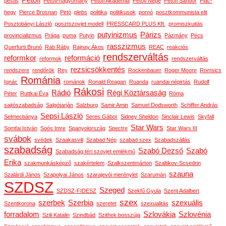
pestis
Petőfi-hagyomány
Petőfi Akadémia
Petőfi Népe
Petőfi Sándor
Piac-
hegy
Pierce Brosnan
Pirtó
plebs
politika
politikusok
pornó
posztkommunista elit
Posztobányi László
posztszovjet modell
PRESSCARD PLUS Kft.
promiszkuitás
putyinizmus
Párizs
provincializmus
Prága
puma
Putyin
Pázmány
Pécs
rasszizmus
Querfurti Brunó
Rab Ráby
Rajnay Ákos
REAC
reakciós
rendszerváltás
reformkor
reformáció
reformok
rendszerváltás
rezsicsökkentés
rendszere
rendőrök
Rey
Rockenbauer
Roger Moore
Romsics
Románia
Ignác
románok
Ronald Reagan
Ruanda
ruandai népirtás
Rudolf
Rákosi
Rádió
Régi Köztársaság
Péter
Ruttkai Éva
Róma
sajtószabadság
Salgótarján
Salzburg
Samir Amin
Samuel Dodsworth
Schiffer András
Sepsi László
Selmecbánya
Seres Gábor
Sidney Sheldon
Sinclair Lewis
Skyfall
Star Wars
Somfai István
Soós Imre
Spanyolország
Spectre
Star Wars III
svábok
svédek
Szaakasvili
Szabad Nép
szabad szex
Szabadszállás
szabadság
Szabó Dezső
Szabó
Szabadság téri szovjet emlékmű
Erika
szakmunkásképző
szakértelem
Szalkszentmárton
Szaltikov-Scsedrin
szauna
Szalárdi János
Szapolyai János
szarajevói merénylet
Szarumán
SZDSZ
Szeged
SZDSZ-FIDESZ
Szekfű Gyula
Szent Adalbert
szex
szerbek
Szerbia
szexuális
Szentkorona
szeretet
szexualitás
forradalom
Szlovákia
Szlovénia
Szili Katalin
Szindbád
Szithek bosszúja