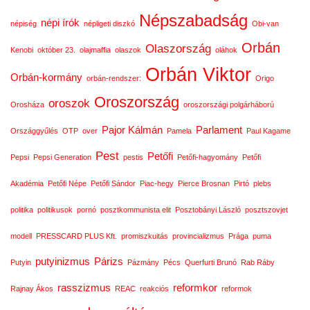
Népszabadság
népi írók
népiség
népligeti diszkó
Obi-van
Orbán
Olaszország
Kenobi
október 23.
olajmaffia
olaszok
oláhok
Orbán Viktor
Orbán-kormány
orbán-rendszer:
Origo
Oroszország
oroszok
Orosháza
oroszországi polgárháború
Pajor Kálmán
Parlament
Országgyűlés
OTP
over
Pamela
Paul Kagame
Pest
Petőfi
Pepsi
Pepsi Generation
pestis
Petőfi-hagyomány
Petőfi
Akadémia
Petőfi Népe
Petőfi Sándor
Piac-hegy
Pierce Brosnan
Pirtó
plebs
politika
politikusok
pornó
posztkommunista elit
Posztobányi László
posztszovjet
modell
PRESSCARD PLUS Kft.
promiszkuitás
provincializmus
Prága
puma
putyinizmus
Párizs
Putyin
Pázmány
Pécs
Querfurti Brunó
Rab Ráby
rasszizmus
reformkor
Rajnay Ákos
REAC
reakciós
reformok