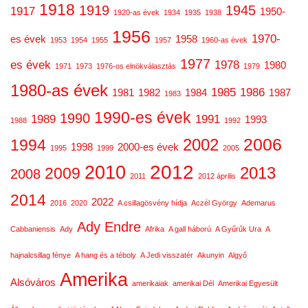
1918
1919
1945
1917
1950-
1920-as évek
1934
1935
1938
1956
1970-
es évek
1958
1953
1954
1955
1957
1960-as évek
1977
es évek
1978
1980
1971
1973
1976-os elnökválasztás
1979
1980-as évek
1985
1986
1981
1982
1984
1987
1983
1990-es évek
1990
1989
1991
1993
1988
1992
2006
2002
1994
1998
2000-es évek
1995
1999
2005
2012
2010
2013
2009
2008
2011
2012 április
2014
2022
2016
2020
A csillagösvény hídja
Aczél György
Ademarus
Ady Endre
Cabbaniensis
Ady
Afrika
A gall háború
A Gyűrűk Ura
A
hajnalcsillag fénye
A hang és a téboly
A Jedi visszatér
Akunyin
Algyő
Amerika
Alsóváros
amerikaiak
amerikai Dél
Amerikai Egyesült