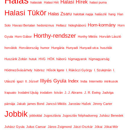
Halas
Halasi Hírek
halasiak
Halasi Hét
halasi puma
Halasi Tükör
Halas Zsaru
halottak napja
halászlé
hang
Han
Horn-kormány
Solo
Havasi Bertalan
hedonizmus
Hellasz
hidegháború
Horn
Horthy-rendszer
Gyula
Horn Gábor
Horthy Miklós
Horváth László
horvátok
Horvátország
humor
Hungária
Hunyadi
Hunyadi utca
husziták
Huszárik Zoltán
hutuk
HVG
HÖK
háború
hígmagyarok
hígmagyarság
Hódmezővásárhely
hübrisz
Hősök ligete
I. Rákóczi György
I. Szulejmán
I.
Illyés Gyula
Index
Ulászló
igazi
II. József
India
Internetto
intrikusok
Irapuato
Irodalmi Ujság
irodalom
István
J. J. Abrams
J. R. Ewing
Jadviga
párnája
Jakab
james Bond
Jancsó Miklós
Jaroslav Hašek
Jimmy Carter
Jobbik
jobboldal
Jugoszlávia
Jugoszláv Néphadsereg
Juhász Benedek
Juhász Gyula
Julius Caesar
János Zsigmond
Jászi Oszkár
Jókai
Jókai Mór