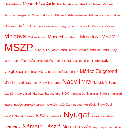
Mesterházy Attila
Mesterházy
Mesterjátszma
Mexikó
Mezey
Michael
Jackson
migráció
Mihail Bathtyin
Millerand
Millerand-levél
Milosevics
minimálbér
Mitterand
MIÉP
MLSZ
modernizáció
mogyoróskai ruszinok
Mohács
Mokka
Moldova
Moszkva
MSZMP
Monarchia
Molnár Andor
Moore
MSZP
MTA
MTK
MÁV
Márai
Márai Sándor
március
Márki-Zay
második
Márki-Zay Péter
Másfélmillió lépés
második katonai felmérés
Móricz Zsigmond
világháború
média
Mézga család
Mória
móricz
Nagy Imre
Münnich
nacionalizmus
Nagy-kormány
Nagykörút
Nagy
László
Nagyvárad
Naraszinha oszlopa
NDK
nemesség
Nemzeti Sírkert
nemzeti
érzés
neokonzervativizmus
nevetés kultúrája
nevetés Mordóvia
New Deal
Nyugat
NSZK
NKVD
Novák Tamás
nyilasok
Néma forradalom
Németh László
Németország
németek
nép
népi mozgalom