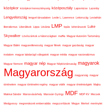
középkor
középosztály
középkori kereszténység
Lajosmizse
Lazenby
Lengyelország
lengyel társadalom
Leslie L. Lawrence
Lettország
Leviathán
LMP
Luke
liberalizmus
Liberálisok
Lippa
Litvánia
lopás
luheránusok
Skywalker
Lövészárkok a hátországban
maffia
Magyar Autonóm Tartomány
Magyar Bálint
magyarellenesség
magyar filmek
magyar gazdaság
magyar
irodalom
magyar labdarúgó válogatott
magyar média
magyar nacionalizmus
magyarok
magyar nép
Magyar Nemzet
Magyar Népköztársaság
Magyarország
magyarság
magyar
történelem
magyar történelmi regény
magyar vidék
magyar értelmiségiek
Majka
MDF
Makkai Sándor
Marosvásárhely
Marosán György
MDP KV
Mecsek
Medgyessy
megrendezett emberrablás
megszorítások
Megye
Merkel
merénylet