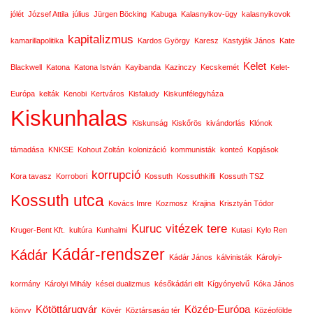
jólét
József Attila
július
Jürgen Böcking
Kabuga
Kalasnyikov-ügy
kalasnyikovok
kapitalizmus
kamarillapolitika
Kardos György
Karesz
Kastyják János
Kate
Kelet
Blackwell
Katona
Katona István
Kayibanda
Kazinczy
Kecskemét
Kelet-
Európa
kelták
Kenobi
Kertváros
Kisfaludy
Kiskunfélegyháza
Kiskunhalas
Kiskunság
Kiskőrös
kivándorlás
Klónok
támadása
KNKSE
Kohout Zoltán
kolonizáció
kommunisták
konteó
Kopjások
korrupció
Kora tavasz
Korrobori
Kossuth
Kossuthkifli
Kossuth TSZ
Kossuth utca
Kovács Imre
Kozmosz
Krajina
Krisztyán Tódor
Kuruc vitézek tere
Kruger-Bent Kft.
kultúra
Kunhalmi
Kutasi
Kylo Ren
Kádár-rendszer
Kádár
Kádár János
kálvinisták
Károlyi-
kormány
Károlyi Mihály
kései dualizmus
későkádári elit
Kígyónyelvű
Kóka János
Kötöttárugyár
Közép-Európa
könyv
Kövér
Köztársaság tér
Középfölde