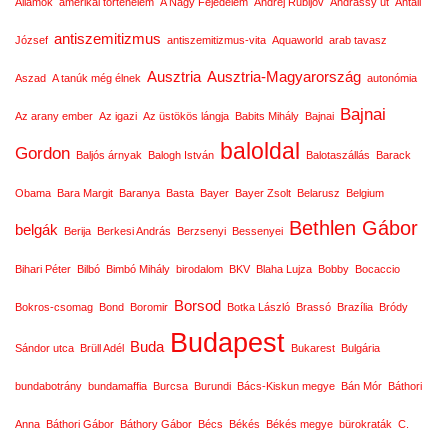
Államok
amerikai történelem
A Nagy Fejedelem
Andrej Rubljov
Andrássy út
Antall
antiszemitizmus
József
antiszemitizmus-vita
Aquaworld
arab tavasz
Ausztria
Ausztria-Magyarország
Aszad
A tanúk még élnek
autonómia
Bajnai
Az arany ember
Az igazi
Az üstökös lángja
Babits Mihály
Bajnai
baloldal
Gordon
Baljós árnyak
Balogh István
Balotaszállás
Barack
Obama
Bara Margit
Baranya
Basta
Bayer
Bayer Zsolt
Belarusz
Belgium
Bethlen Gábor
belgák
Berija
Berkesi András
Berzsenyi
Bessenyei
Bihari Péter
Bilbó
Bimbó Mihály
birodalom
BKV
Blaha Lujza
Bobby
Bocaccio
Borsod
Bokros-csomag
Bond
Boromir
Botka László
Brassó
Brazília
Bródy
Budapest
Buda
Sándor utca
Brüll Adél
Bukarest
Bulgária
bundabotrány
bundamaffia
Burcsa
Burundi
Bács-Kiskun megye
Bán Mór
Báthori
Anna
Báthori Gábor
Báthory Gábor
Bécs
Békés
Békés megye
bürokraták
C.