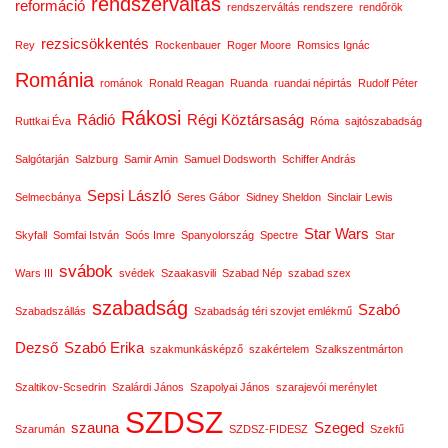
rendszerváltás
reformáció
rendszerváltás rendszere
rendőrök
rezsicsökkentés
Rey
Rockenbauer
Roger Moore
Romsics Ignác
Románia
románok
Ronald Reagan
Ruanda
ruandai népirtás
Rudolf Péter
Rákosi
Rádió
Régi Köztársaság
Ruttkai Éva
Róma
sajtószabadság
Salgótarján
Salzburg
Samir Amin
Samuel Dodsworth
Schiffer András
Sepsi László
Selmecbánya
Seres Gábor
Sidney Sheldon
Sinclair Lewis
Star Wars
Skyfall
Somfai István
Soós Imre
Spanyolország
Spectre
Star
svábok
Wars III
svédek
Szaakasvili
Szabad Nép
szabad szex
szabadság
Szabó
Szabadszállás
Szabadság téri szovjet emlékmű
Dezső
Szabó Erika
szakmunkásképző
szakértelem
Szalkszentmárton
Szaltikov-Scsedrin
Szalárdi János
Szapolyai János
szarajevói merénylet
SZDSZ
szauna
Szeged
Szarumán
SZDSZ-FIDESZ
Szekfű