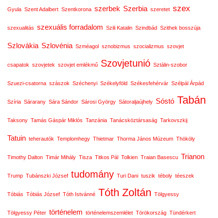
szex
szerbek
Szerbia
Gyula
Szent Adalbert
Szentkorona
szeretet
szexuális forradalom
szexualitás
Szili Katalin
Szindbád
Szithek bosszúja
Szlovákia
Szlovénia
Szméagol
sznobizmus
szocializmus
szovjet
Szovjetunió
csapatok
szovjetek
szovjet emlékmű
Sztálin-szobor
Szuezi-csatorna
szászok
Széchenyi
Székelyföld
Székesfehérvár
Szélpál Árpád
Tabán
Sóstó
Szíria
Sárarany
Sára Sándor
Sárosi György
Sátoraljaújhely
Taksony
Tamás Gáspár Miklós
Tanzánia
Tanácsköztársaság
Tarkovszkij
Tatuin
teherautók
Templomhegy
Thietmar
Thorma János Múzeum
Thököly
Trianon
Timothy Dalton
Timár Mihály
Tisza
Titkos Pál
Tolkien
Traian Basescu
tudomány
Trump
Tubánszki József
Turi Dani
tuszik
téboly
téeszek
Tóth Zoltán
Tóbiás
Tóbiás József
Tóth Istvánné
Tölgyessy
történelem
Tölgyessy Péter
történelemszemlélet
Törökország
Tündérkert