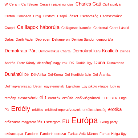
Charles Gati
W. Ceram
Carl Sagan
Cesarini pápai nuncius
Civil a pályán
Clinton
Compson
Craig
Cristofel
Csapó József
Csehország
Csehszlovákia
Csillagok háborúja
Csepel
Csillagosok katonák
Csokonai
Csont László
Dallas
Darth Vader
Debrecen
Dekameron
Demján Sándor
demográfia
Demokrata Párt
Demokratikus Koalíció
Demokratikus Charta
Dienes
Duna
András
Dietz Károly
disznófejű nagyurak
DK
Dudás-ügy
Dunavecse
Dunántúl
Dél
Dél-Afrika
Dél-Korea
Déli Konföderáció
Déli Áramlat
Délmagyarország
Détári
egyetemisták
Egyiptom
Egy pikoló világos
Egy új
elit
remény
elcsalt vébék
ellenzék
elmúlás
első világháború
ELTE BTK
Engel
Erdély
erotika
Pál
erkölcs
erkölcsi imperatívuszok
erkölcstelenség
Európa
EU
erőszakos magyarosítás
Esztergom
Ewing-party
ezüstcsapat
Fandorin
Fandorin-sorozat
Farkas Attila Márton
Farkas Helga-ügy