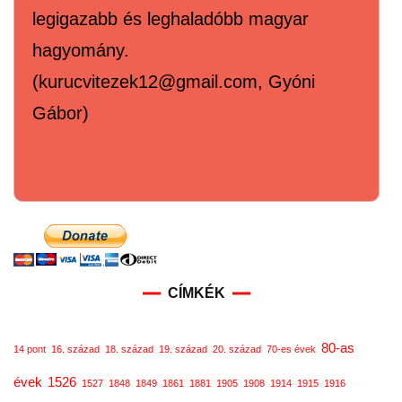
legigazabb és leghaladóbb magyar
hagyomány.
(kurucvitezek12@gmail.com, Gyóni
Gábor)
CÍMKÉK
80-as
14 pont
16. század
18. század
19. század
20. század
70-es évek
évek
1526
1527
1848
1849
1861
1881
1905
1908
1914
1915
1916