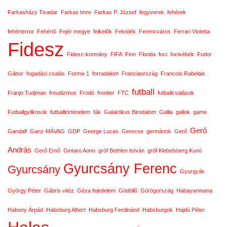
Farkasházy Tivadar
Farkas Imre
Farkas P. József
fegyverek
fehérek
fehérterror
Fehértó
Fejér megye
felkelők
Felvidék
Ferencváros
Ferrari Violetta
Fidesz
Fidesz-kormány
FIFA
Finn
Florida
foci
focivébék
Fodor
Gábor
fogadási csalás
Forma-1
forradalom
Franciaország
Francois Rabelais
futball
Franjo Tudjman
freudizmus
Frodó
frontier
FTC
futballcsalások
Futballgyilkosok
futballtörténelem
fák
Galaktikus Birodalom
Gallia
gallok
game
Gerő
Gandalf
Ganz-MÁVAG
GDP
George Lucas
Gerecse
germánok
Gerő
András
Gerő Ernő
Gintaro Aono
gróf Bethlen István
gróf Klebelsberg Kunó
Gyurcsány Ferenc
Gyurcsány
Gyurgyák
György Péter
Gábris vitéz
Géza fejedelem
Gödöllő
Görögország
Habayarimana
Habony Árpád
Habsburg Albert
Habsburg Ferdinánd
Habsburgok
Hajdú Péter