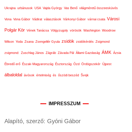
Ukrajna
urbánusok
USA
Vajda György
Vas Benő
világméretű összeesküvés
Városi
Vona
Vona Gábor
Vádirat
választások
Várkonyi Gábor
várnai csata
Polgár Kör
Vének Tanácsa
Völgyzugoly
vörösök
Washington
Woodrow
zsidók
Wilson
Yoda
Zsana
Zsengellér Gyula
zsidókérdés
Zsigmond
ÁMK
zsigmond:
Zuschlag János
Zágráb
Závada Pál
Állami Gazdaság
Ázsia
Ébredő erő
Észak-Magyarország
Észtország
Ózd
Ördögszekér
Újpest
álbaloldal
ávósok
értelmiség
és
őszödi beszéd
Švejk
IMPRESSZUM
Alapító, szerző: Gyóni Gábor