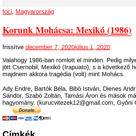
foci
,
Magyarország
Korunk Mohácsa: Mexikó (1986)
frissítve
december 7, 2020
július 1, 2020
Valahogy 1986-ban romlott el minden. Pedig milye
jött Csernobil, Mexikó (Irapuato), s a következ
majdnem akkora tragédia (volt) mint Mohács.
Ady Endre, Bartók Béla, Bibó István, Dienes Andr
Sándor, Szabó Zoltán, Tamási Áron és mások már
hagyomány. (kurucvitezek12@gmail.com, Gyóni 
Címkék