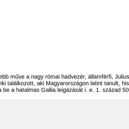
tebb műve a nagy római hadvezér, államférfi, Juliu
i találkozott, aki Magyarországon latint tanult, h
be a hatalmas Gallia leigázását i. e. 1. század 5