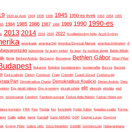
19
1945
1950-es évek
1920-as évek
1934
1935
1938
1953
1954
1955
1990-es
1990
1985
1986
1989
1984
1987
83
1988
2013
2014
2022
is
2016
2020
A csillagösvény hídja
Aczél György
erika
amerikaiak
amerikai Dél
Amerikai Egyesült Államok
amerikai történelem
A
-Magyarország
autonómia
Az arany ember
Az igazi
Az üstökös lángja
Babits Mihály
Bethlen Gábor
gák
Berija
Berkesi András
Berzsenyi
Bessenyei
Bihari Péter
Budapest
Bukarest
Bulgária
bundabotrány
bundamaffia
Burcsa
Burundi
ti
Civil a pályán
Clinton
Compson
Craig
Cristofel
Csapó József
Csehország
rata Párt
Demokratikus Koalíció
Demokratikus Charta
Dienes András
Dietz
elit
yiptom
Egy pikoló világos
Egy új remény
elcsalt vébék
ellenzék
elmúlás
első
rty
ezüstcsapat
Fandorin
Fandorin-sorozat
Farkas Attila Márton
Farkas Helga-ügy
idesz-kormány
FIFA
Finn
Florida
foci
focivébék
Fodor Gábor
fogadási csalás
Forma-
alom
Gallia
gallok
game
Gandalf
Ganz-MÁVAG
GDP
George Lucas
Gerecse
ák
György Péter
Gábris vitéz
Géza fejedelem
Gödöllő
Görögország
Habayarimana