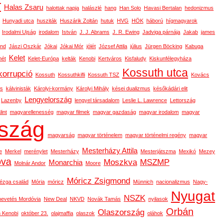
r
Halas Zsaru
halottak napja
halászlé
hang
Han Solo
Havasi Bertalan
hedonizmus
Hunyadi utca
husziták
Huszárik Zoltán
hutuk
HVG
HÖK
háború
hígmagyarok
Irodalmi Ujság
irodalom
István
J. J. Abrams
J. R. Ewing
Jadviga párnája
Jakab
james
ond
Jászi Oszkár
Jókai
Jókai Mór
jólét
József Attila
július
Jürgen Böcking
Kabuga
Kelet
ét
Kelet-Európa
kelták
Kenobi
Kertváros
Kisfaludy
Kiskunfélegyháza
Kossuth utca
korrupció
Kossuth
Kossuthkifli
Kossuth TSZ
Kovács
os
kálvinisták
Károlyi-kormány
Károlyi Mihály
kései dualizmus
későkádári elit
Lengyelország
Lazenby
lengyel társadalom
Leslie L. Lawrence
Lettország
int
magyarellenesség
magyar filmek
magyar gazdaság
magyar irodalom
magyar
szág
magyarság
magyar történelem
magyar történelmi regény
magyar
Mesterházy Attila
e
Merkel
merénylet
Mesterházy
Mesterjátszma
Mexikó
Mezey
ova
Moszkva
MSZMP
Monarchia
Molnár Andor
Moore
Móricz Zsigmond
ézga család
Mória
móricz
Münnich
nacionalizmus
Nagy-
Nyugat
NSZK
nevetés Mordóvia
New Deal
NKVD
Novák Tamás
nyilasok
Orbán
Olaszország
 Kenobi
október 23.
olajmaffia
olaszok
oláhok