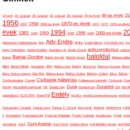
80-as évek
15
14 pont
16. század
18. század
19. század
20. század
70-es évek
1956
1970-es évek
1958
1957
1960-as évek
1971
1973
1976-os elnök
2
évek
1994
1991
1993
1998
2000-es évek
1992
1995
1999
Ady Endre
Ademarus Cabbaniensis
Ady
Afrika
A gall háború
A Gyűrűk Ura
A h
antiszemitizmus
Nagy Fejedelem
Andrej Rubljov
Andrássy út
Antall József
antisz
baloldal
Bajnai Gordon
Bajnai
Baljós árnyak
Balogh István
Balotaszállá
Bilbó
Bimbó Mihály
birodalom
BKV
Blaha Lujza
Bobby
Bocaccio
Bokros-csomag
Bond
Bács-Kiskun megye
Bán Mór
Báthori Anna
Báthori Gábor
Báthory Gábor
Bécs
Békés
Csillagok háborúja
Csehszlovákia
Csepel
Csillagosok katonák
Csokonai
Cson
Duna
Dunántúl
Károly
disznófejű nagyurak
DK
Dudás-ügy
Dunavecse
Dél
Dél-Af
Erdély
világháború
ELTE BTK
Engel Pál
erkölcs
erkölcsi imperatívuszok
erkölcs
Farkasházy Tivadar
Farkas Imre
Farkas P. József
fegyverek
fehérek
fehérterror
Fehé
1
forradalom
Franciaország
Francois Rabelais
Franjo Tudjman
freudizmus
Frodó
front
Gerő András
germánok
Gerő
Gerő Ernő
Gintaro Aono
gróf Bethlen István
gróf Kle