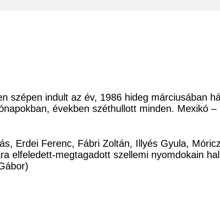
n szépen indult az év, 1986 hideg márciusában hár
ő hónapokban, években széthullott minden. Mexikó
ás, Erdei Ferenc, Fábri Zoltán, Illyés Gyula, Móri
a elfeledett-megtagadott szellemi nyomdokain ha
Gábor)