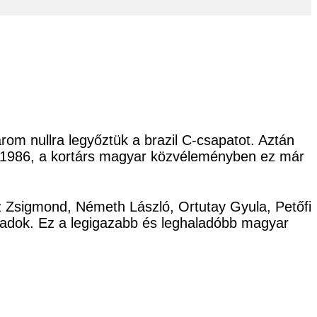
om nullra legyőztük a brazil C-csapatot. Aztán
 – 1986, a kortárs magyar közvéleményben ez már
cz Zsigmond, Németh László, Ortutay Gyula, Petőfi
ladok. Ez a legigazabb és leghaladóbb magyar