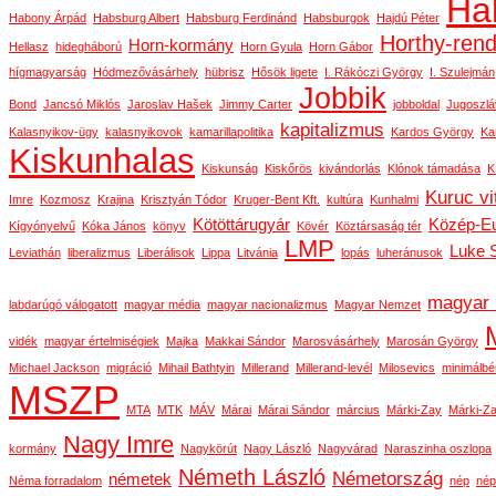
Ha
Habony Árpád
Habsburg Albert
Habsburg Ferdinánd
Habsburgok
Hajdú Péter
Horthy-ren
Horn-kormány
Hellasz
hidegháború
Horn Gyula
Horn Gábor
hígmagyarság
Hódmezővásárhely
hübrisz
Hősök ligete
I. Rákóczi György
I. Szulejmán
Jobbik
Bond
Jancsó Miklós
Jaroslav Hašek
Jimmy Carter
jobboldal
Jugoszlá
kapitalizmus
Kalasnyikov-ügy
kalasnyikovok
kamarillapolitika
Kardos György
Ka
Kiskunhalas
Kiskunság
Kiskőrös
kivándorlás
Klónok támadása
K
Kuruc vi
Imre
Kozmosz
Krajina
Krisztyán Tódor
Kruger-Bent Kft.
kultúra
Kunhalmi
Kötöttárugyár
Közép-E
Kígyónyelvű
Kóka János
könyv
Kövér
Köztársaság tér
LMP
Luke 
Leviathán
liberalizmus
Liberálisok
Lippa
Litvánia
lopás
luheránusok
magyar 
labdarúgó válogatott
magyar média
magyar nacionalizmus
Magyar Nemzet
vidék
magyar értelmiségiek
Majka
Makkai Sándor
Marosvásárhely
Marosán György
Michael Jackson
migráció
Mihail Bathtyin
Millerand
Millerand-levél
Milosevics
minimálbé
MSZP
MTA
MTK
MÁV
Márai
Márai Sándor
március
Márki-Zay
Márki-Za
Nagy Imre
kormány
Nagykörút
Nagy László
Nagyvárad
Naraszinha oszlopa
Németh László
Németország
németek
Néma forradalom
nép
nép