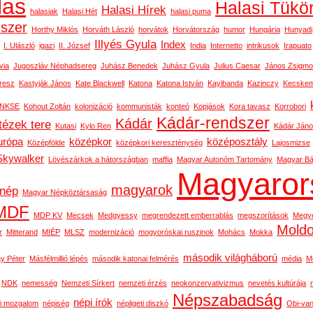
las
Halasi Tükö
Halasi Hírek
halasiak
Halasi Hét
halasi puma
dszer
Horthy Miklós
Horváth László
horvátok
Horvátország
humor
Hungária
Hunyadi
Illyés Gyula
Index
I. Ulászló
igazi
II. József
India
Internetto
intrikusok
Irapuato
via
Jugoszláv Néphadsereg
Juhász Benedek
Juhász Gyula
Julius Caesar
János Zsigm
resz
Kastyják János
Kate Blackwell
Katona
Katona István
Kayibanda
Kazinczy
Kecskem
NKSE
Kohout Zoltán
kolonizáció
kommunisták
konteó
Kopjások
Kora tavasz
Korrobori
Kádár-rendszer
Kádár
tézek tere
Kutasi
Kylo Ren
Kádár Ján
urópa
középkor
középosztály
Középfölde
középkori kereszténység
Lajosmizse
Skywalker
Lövészárkok a hátországban
maffia
Magyar Autonóm Tartomány
Magyar Bál
Magyaror
magyarok
nép
Magyar Népköztársaság
MDF
MDP KV
Mecsek
Medgyessy
megrendezett emberrablás
megszorítások
Megy
Mold
r
Mitterand
MIÉP
MLSZ
modernizáció
mogyoróskai ruszinok
Mohács
Mokka
második világháború
y Péter
Másfélmillió lépés
második katonai felmérés
média
M
NDK
nemesség
Nemzeti Sírkert
nemzeti érzés
neokonzervativizmus
nevetés kultúrája
Népszabadság
népi írók
i mozgalom
népiség
népligeti diszkó
Obi-van