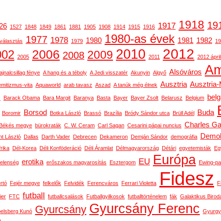
1918
19
1917
26
1527
1848
1849
1861
1881
1905
1908
1914
1915
1916
1980-as évek
1977
1978
1980
1981
1982
választás
1979
19
2012
2010
2006
002
2009
2008
2005
2011
2012 ápril
Am
Alsóváros
ajnalcsillag fénye
A hang és a téboly
A Jedi visszatér
Akunyin
Algyő
Ausztria
Ausztria
emitizmus-vita
Aquaworld
arab tavasz
Aszad
A tanúk még élnek
bel
s
Barack Obama
Bara Margit
Baranya
Basta
Bayer
Bayer Zsolt
Belarusz
Belgium
Borsod
Buda
Boromir
Botka László
Brassó
Brazília
Bródy Sándor utca
Brüll Adél
Charles Ga
Békés megye
bürokraták
C. W. Ceram
Carl Sagan
Cesarini pápai nuncius
Demok
t László
Dallas
Darth Vader
Debrecen
Dekameron
Demján Sándor
demográfia
rika
Dél-Korea
Déli Konföderáció
Déli Áramlat
Délmagyarország
Détári
egyetemisták
Eg
Európa
EU
erotika
telenség
erőszakos magyarosítás
Esztergom
Ewing-pa
Fidesz
rtó
Fejér megye
felkelők
Felvidék
Ferencváros
Ferrari Violetta
F
futball
ier
FTC
futballcsalások
Futballgyilkosok
futballtörténelem
fák
Galaktikus Birod
Gyurcsány Ferenc
Gyurcsány
belsberg Kunó
Gyurgy