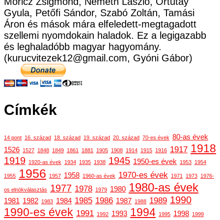
Móricz Zsigmond, Németh László, Ortutay
Gyula, Petőfi Sándor, Szabó Zoltán, Tamási
Áron és mások mára elfeledett-megtagadott
szellemi nyomdokain haladok. Ez a legigazabb
és leghaladóbb magyar hagyomány.
(kurucvitezek12@gmail.com, Gyóni Gábor)
Címkék
80-as évek
14 pont
16. század
18. század
19. század
20. század
70-es évek
1918
1917
1526
1527
1848
1849
1861
1881
1905
1908
1914
1915
1916
1919
1945
1950-es évek
1920-as évek
1934
1935
1938
1953
1954
1956
1970-es évek
1958
1955
1957
1960-as évek
1971
1973
1976-
1980-as évek
1977
1978
1980
os elnökválasztás
1979
1990
1985
1986
1989
1981
1982
1984
1987
1983
1988
1990-es évek
1994
1991
1993
1998
1992
1995
1999