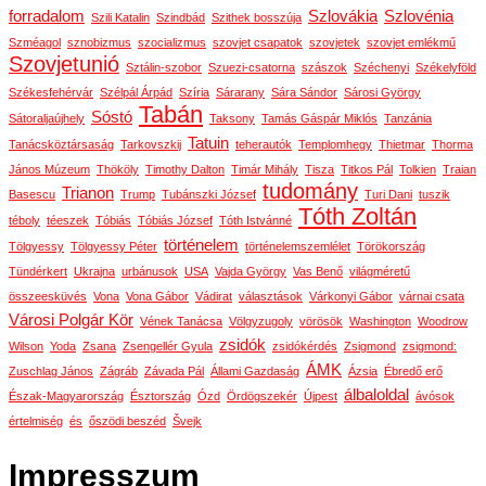
forradalom
Szlovákia
Szlovénia
Szili Katalin
Szindbád
Szithek bosszúja
Szméagol
sznobizmus
szocializmus
szovjet csapatok
szovjetek
szovjet emlékmű
Szovjetunió
Sztálin-szobor
Szuezi-csatorna
szászok
Széchenyi
Székelyföld
Székesfehérvár
Szélpál Árpád
Szíria
Sárarany
Sára Sándor
Sárosi György
Tabán
Sóstó
Sátoraljaújhely
Taksony
Tamás Gáspár Miklós
Tanzánia
Tatuin
Tanácsköztársaság
Tarkovszkij
teherautók
Templomhegy
Thietmar
Thorma
János Múzeum
Thököly
Timothy Dalton
Timár Mihály
Tisza
Titkos Pál
Tolkien
Traian
tudomány
Trianon
Basescu
Trump
Tubánszki József
Turi Dani
tuszik
Tóth Zoltán
téboly
téeszek
Tóbiás
Tóbiás József
Tóth Istvánné
történelem
Tölgyessy
Tölgyessy Péter
történelemszemlélet
Törökország
Tündérkert
Ukrajna
urbánusok
USA
Vajda György
Vas Benő
világméretű
összeesküvés
Vona
Vona Gábor
Vádirat
választások
Várkonyi Gábor
várnai csata
Városi Polgár Kör
Vének Tanácsa
Völgyzugoly
vörösök
Washington
Woodrow
zsidók
Wilson
Yoda
Zsana
Zsengellér Gyula
zsidókérdés
Zsigmond
zsigmond:
ÁMK
Zuschlag János
Zágráb
Závada Pál
Állami Gazdaság
Ázsia
Ébredő erő
álbaloldal
Észak-Magyarország
Észtország
Ózd
Ördögszekér
Újpest
ávósok
értelmiség
és
őszödi beszéd
Švejk
Impresszum