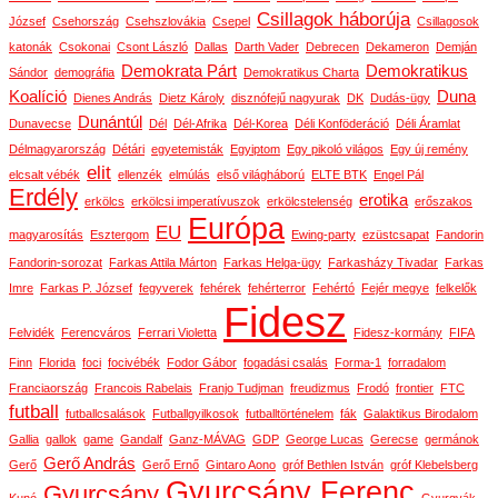
Csillagok háborúja
József
Csehország
Csehszlovákia
Csepel
Csillagosok
katonák
Csokonai
Csont László
Dallas
Darth Vader
Debrecen
Dekameron
Demján
Demokrata Párt
Demokratikus
Sándor
demográfia
Demokratikus Charta
Koalíció
Duna
Dienes András
Dietz Károly
disznófejű nagyurak
DK
Dudás-ügy
Dunántúl
Dunavecse
Dél
Dél-Afrika
Dél-Korea
Déli Konföderáció
Déli Áramlat
Délmagyarország
Détári
egyetemisták
Egyiptom
Egy pikoló világos
Egy új remény
elit
elcsalt vébék
ellenzék
elmúlás
első világháború
ELTE BTK
Engel Pál
Erdély
erotika
erkölcs
erkölcsi imperatívuszok
erkölcstelenség
erőszakos
Európa
EU
magyarosítás
Esztergom
Ewing-party
ezüstcsapat
Fandorin
Fandorin-sorozat
Farkas Attila Márton
Farkas Helga-ügy
Farkasházy Tivadar
Farkas
Imre
Farkas P. József
fegyverek
fehérek
fehérterror
Fehértó
Fejér megye
felkelők
Fidesz
Felvidék
Ferencváros
Ferrari Violetta
Fidesz-kormány
FIFA
Finn
Florida
foci
focivébék
Fodor Gábor
fogadási csalás
Forma-1
forradalom
Franciaország
Francois Rabelais
Franjo Tudjman
freudizmus
Frodó
frontier
FTC
futball
futballcsalások
Futballgyilkosok
futballtörténelem
fák
Galaktikus Birodalom
Gallia
gallok
game
Gandalf
Ganz-MÁVAG
GDP
George Lucas
Gerecse
germánok
Gerő András
Gerő
Gerő Ernő
Gintaro Aono
gróf Bethlen István
gróf Klebelsberg
Gyurcsány Ferenc
Gyurcsány