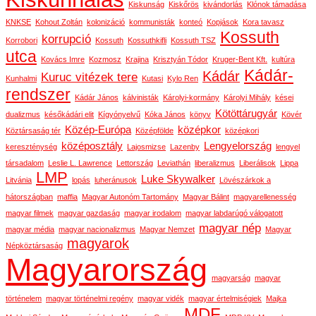
Kiskunság
Kiskőrös
kivándorlás
Klónok támadása
KNKSE
Kohout Zoltán
kolonizáció
kommunisták
konteó
Kopjások
Kora tavasz
Kossuth
korrupció
Korrobori
Kossuth
Kossuthkifli
Kossuth TSZ
utca
Kovács Imre
Kozmosz
Krajina
Krisztyán Tódor
Kruger-Bent Kft.
kultúra
Kádár-
Kádár
Kuruc vitézek tere
Kunhalmi
Kutasi
Kylo Ren
rendszer
Kádár János
kálvinisták
Károlyi-kormány
Károlyi Mihály
kései
Kötöttárugyár
dualizmus
későkádári elit
Kígyónyelvű
Kóka János
könyv
Kövér
Közép-Európa
középkor
Köztársaság tér
Középfölde
középkori
középosztály
Lengyelország
kereszténység
Lajosmizse
Lazenby
lengyel
társadalom
Leslie L. Lawrence
Lettország
Leviathán
liberalizmus
Liberálisok
Lippa
LMP
Luke Skywalker
Litvánia
lopás
luheránusok
Lövészárkok a
hátországban
maffia
Magyar Autonóm Tartomány
Magyar Bálint
magyarellenesség
magyar filmek
magyar gazdaság
magyar irodalom
magyar labdarúgó válogatott
magyar nép
magyar média
magyar nacionalizmus
Magyar Nemzet
Magyar
magyarok
Népköztársaság
Magyarország
magyarság
magyar
történelem
magyar történelmi regény
magyar vidék
magyar értelmiségiek
Majka
MDF