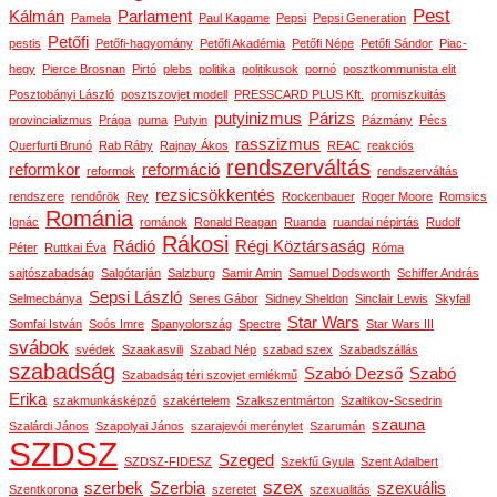
Pest
Kálmán
Parlament
Pamela
Paul Kagame
Pepsi
Pepsi Generation
Petőfi
pestis
Petőfi-hagyomány
Petőfi Akadémia
Petőfi Népe
Petőfi Sándor
Piac-
hegy
Pierce Brosnan
Pirtó
plebs
politika
politikusok
pornó
posztkommunista elit
Posztobányi László
posztszovjet modell
PRESSCARD PLUS Kft.
promiszkuitás
putyinizmus
Párizs
provincializmus
Prága
puma
Putyin
Pázmány
Pécs
rasszizmus
Querfurti Brunó
Rab Ráby
Rajnay Ákos
REAC
reakciós
rendszerváltás
reformkor
reformáció
reformok
rendszerváltás
rezsicsökkentés
rendszere
rendőrök
Rey
Rockenbauer
Roger Moore
Romsics
Románia
Ignác
románok
Ronald Reagan
Ruanda
ruandai népirtás
Rudolf
Rákosi
Rádió
Régi Köztársaság
Péter
Ruttkai Éva
Róma
sajtószabadság
Salgótarján
Salzburg
Samir Amin
Samuel Dodsworth
Schiffer András
Sepsi László
Selmecbánya
Seres Gábor
Sidney Sheldon
Sinclair Lewis
Skyfall
Star Wars
Somfai István
Soós Imre
Spanyolország
Spectre
Star Wars III
svábok
svédek
Szaakasvili
Szabad Nép
szabad szex
Szabadszállás
szabadság
Szabó Dezső
Szabó
Szabadság téri szovjet emlékmű
Erika
szakmunkásképző
szakértelem
Szalkszentmárton
Szaltikov-Scsedrin
szauna
Szalárdi János
Szapolyai János
szarajevói merénylet
Szarumán
SZDSZ
Szeged
SZDSZ-FIDESZ
Szekfű Gyula
Szent Adalbert
szex
szerbek
Szerbia
szexuális
Szentkorona
szeretet
szexualitás