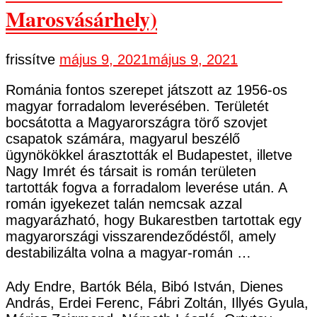
Marosvásárhely)
frissítve
május 9, 2021
május 9, 2021
Románia fontos szerepet játszott az 1956-os
magyar forradalom leverésében. Területét
bocsátotta a Magyarországra törő szovjet
csapatok számára, magyarul beszélő
ügynökökkel árasztották el Budapestet, illetve
Nagy Imrét és társait is román területen
tartották fogva a forradalom leverése után. A
román igyekezet talán nemcsak azzal
magyarázható, hogy Bukarestben tartottak egy
magyarországi visszarendeződéstől, amely
destabilizálta volna a magyar-román …
Ady Endre, Bartók Béla, Bibó István, Dienes
András, Erdei Ferenc, Fábri Zoltán, Illyés Gyula,