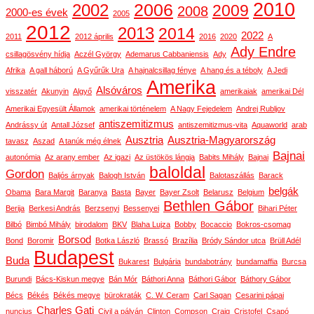
2010
2006
2002
2009
2008
2000-es évek
2005
2012
2013
2014
2022
2011
2012 április
2016
2020
A
Ady Endre
csillagösvény hídja
Aczél György
Ademarus Cabbaniensis
Ady
Afrika
A gall háború
A Gyűrűk Ura
A hajnalcsillag fénye
A hang és a téboly
A Jedi
Amerika
Alsóváros
visszatér
Akunyin
Algyő
amerikaiak
amerikai Dél
Amerikai Egyesült Államok
amerikai történelem
A Nagy Fejedelem
Andrej Rubljov
antiszemitizmus
Andrássy út
Antall József
antiszemitizmus-vita
Aquaworld
arab
Ausztria
Ausztria-Magyarország
tavasz
Aszad
A tanúk még élnek
Bajnai
autonómia
Az arany ember
Az igazi
Az üstökös lángja
Babits Mihály
Bajnai
baloldal
Gordon
Baljós árnyak
Balogh István
Balotaszállás
Barack
belgák
Obama
Bara Margit
Baranya
Basta
Bayer
Bayer Zsolt
Belarusz
Belgium
Bethlen Gábor
Berija
Berkesi András
Berzsenyi
Bessenyei
Bihari Péter
Bilbó
Bimbó Mihály
birodalom
BKV
Blaha Lujza
Bobby
Bocaccio
Bokros-csomag
Borsod
Bond
Boromir
Botka László
Brassó
Brazília
Bródy Sándor utca
Brüll Adél
Budapest
Buda
Bukarest
Bulgária
bundabotrány
bundamaffia
Burcsa
Burundi
Bács-Kiskun megye
Bán Mór
Báthori Anna
Báthori Gábor
Báthory Gábor
Bécs
Békés
Békés megye
bürokraták
C. W. Ceram
Carl Sagan
Cesarini pápai
Charles Gati
nuncius
Civil a pályán
Clinton
Compson
Craig
Cristofel
Csapó