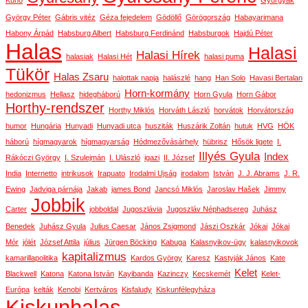
Kunó
Gyurgyák
György Péter
Gábris vitéz
Géza fejedelem
Gödöllő
Görögország
Habayarimana
Habony Árpád
Habsburg Albert
Habsburg Ferdinánd
Habsburgok
Hajdú Péter
Halas
Halasi
Halasi Hírek
halasiak
Halasi Hét
halasi puma
Tükör
Halas Zsaru
halottak napja
halászlé
hang
Han Solo
Havasi Bertalan
Horn-kormány
hedonizmus
Hellasz
hidegháború
Horn Gyula
Horn Gábor
Horthy-rendszer
Horthy Miklós
Horváth László
horvátok
Horvátország
humor
Hungária
Hunyadi
Hunyadi utca
husziták
Huszárik Zoltán
hutuk
HVG
HÖK
háború
hígmagyarok
hígmagyarság
Hódmezővásárhely
hübrisz
Hősök ligete
I.
Illyés Gyula
Index
Rákóczi György
I. Szulejmán
I. Ulászló
igazi
II. József
India
Internetto
intrikusok
Irapuato
Irodalmi Ujság
irodalom
István
J. J. Abrams
J. R.
Ewing
Jadviga párnája
Jakab
james Bond
Jancsó Miklós
Jaroslav Hašek
Jimmy
Jobbik
Carter
jobboldal
Jugoszlávia
Jugoszláv Néphadsereg
Juhász
Benedek
Juhász Gyula
Julius Caesar
János Zsigmond
Jászi Oszkár
Jókai
Jókai
Mór
jólét
József Attila
július
Jürgen Böcking
Kabuga
Kalasnyikov-ügy
kalasnyikovok
kapitalizmus
kamarillapolitika
Kardos György
Karesz
Kastyják János
Kate
Kelet
Blackwell
Katona
Katona István
Kayibanda
Kazinczy
Kecskemét
Kelet-
Európa
kelták
Kenobi
Kertváros
Kisfaludy
Kiskunfélegyháza
Kiskunhalas