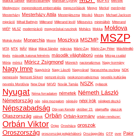
Makkai Sándor
Marosvásárhely
Marosán György
MDP KV
Mecsek
Medgyessy
megrendezett emberrablás
megszorítások
Megye
Merkel
merénylet
Mesterházy Attila
Mesterházy
Mesterjátszma
Mexikó
Mezey
Michael Jackson
migráció
Mihail Bathtyin
Millerand
Millerand-levél
Milosevics
minimálbér
Mitterand
Moldova
MIÉP
MLSZ
modernizáció
mogyoróskai ruszinok
Mohács
Mokka
MSZP
Moszkva
MSZMP
Monarchia
Molnár Andor
Moore
MTA
MTK
MÁV
Márai
Márai Sándor
március
Márki-Zay
Márki-Zay Péter
Másfélmillió
második világháború
lépés
második katonai felmérés
média
Mézga család
Móricz Zsigmond
Mória
móricz
Münnich
nacionalizmus
Nagy-kormány
Nagy Imre
Nagykörút
Nagy László
Nagyvárad
Naraszinha oszlopa
NDK
nemesség
Nemzeti Sírkert
nemzeti érzés
neokonzervativizmus
nevetés kultúrája
NSZK
nevetés Mordóvia
New Deal
NKVD
Novák Tamás
nyilasok
Nyugat
Németh László
németek
Néma forradalom
Németország
népi írók
nép
népi mozgalom
népiség
népligeti diszkó
Népszabadság
Obi-van Kenobi
október 23.
olajmaffia
olaszok
Orbán
Olaszország
Orbán-kormány
oláhok
orbán-rendszer:
Orbán Viktor
oroszok
Origo
Orosháza
Oroszország
Pajor
oroszországi polgárháború
Országgyűlés
OTP
over