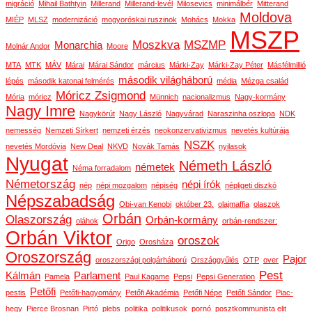
migráció
Mihail Bathtyin
Millerand
Millerand-levél
Milosevics
minimálbér
Mitterand
Moldova
MIÉP
MLSZ
modernizáció
mogyoróskai ruszinok
Mohács
Mokka
MSZP
Moszkva
MSZMP
Monarchia
Molnár Andor
Moore
MTA
MTK
MÁV
Márai
Márai Sándor
március
Márki-Zay
Márki-Zay Péter
Másfélmillió
második világháború
lépés
második katonai felmérés
média
Mézga család
Móricz Zsigmond
Mória
móricz
Münnich
nacionalizmus
Nagy-kormány
Nagy Imre
Nagykörút
Nagy László
Nagyvárad
Naraszinha oszlopa
NDK
nemesség
Nemzeti Sírkert
nemzeti érzés
neokonzervativizmus
nevetés kultúrája
NSZK
nevetés Mordóvia
New Deal
NKVD
Novák Tamás
nyilasok
Nyugat
Németh László
németek
Néma forradalom
Németország
népi írók
nép
népi mozgalom
népiség
népligeti diszkó
Népszabadság
Obi-van Kenobi
október 23.
olajmaffia
olaszok
Orbán
Olaszország
Orbán-kormány
oláhok
orbán-rendszer:
Orbán Viktor
oroszok
Origo
Orosháza
Oroszország
Pajor
oroszországi polgárháború
Országgyűlés
OTP
over
Pest
Kálmán
Parlament
Pamela
Paul Kagame
Pepsi
Pepsi Generation
Petőfi
pestis
Petőfi-hagyomány
Petőfi Akadémia
Petőfi Népe
Petőfi Sándor
Piac-
hegy
Pierce Brosnan
Pirtó
plebs
politika
politikusok
pornó
posztkommunista elit