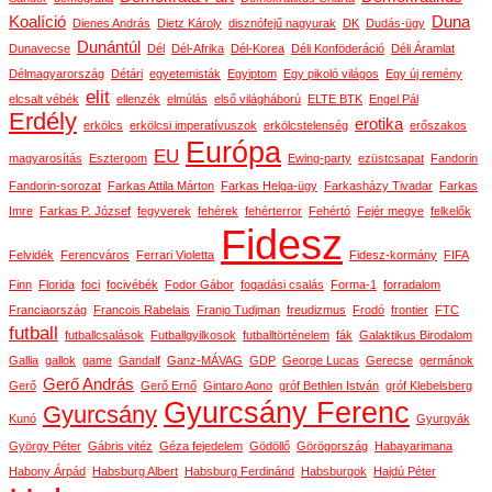
Koalíció
Duna
Dienes András
Dietz Károly
disznófejű nagyurak
DK
Dudás-ügy
Dunántúl
Dunavecse
Dél
Dél-Afrika
Dél-Korea
Déli Konföderáció
Déli Áramlat
Délmagyarország
Détári
egyetemisták
Egyiptom
Egy pikoló világos
Egy új remény
elit
elcsalt vébék
ellenzék
elmúlás
első világháború
ELTE BTK
Engel Pál
Erdély
erotika
erkölcs
erkölcsi imperatívuszok
erkölcstelenség
erőszakos
Európa
EU
magyarosítás
Esztergom
Ewing-party
ezüstcsapat
Fandorin
Fandorin-sorozat
Farkas Attila Márton
Farkas Helga-ügy
Farkasházy Tivadar
Farkas
Imre
Farkas P. József
fegyverek
fehérek
fehérterror
Fehértó
Fejér megye
felkelők
Fidesz
Felvidék
Ferencváros
Ferrari Violetta
Fidesz-kormány
FIFA
Finn
Florida
foci
focivébék
Fodor Gábor
fogadási csalás
Forma-1
forradalom
Franciaország
Francois Rabelais
Franjo Tudjman
freudizmus
Frodó
frontier
FTC
futball
futballcsalások
Futballgyilkosok
futballtörténelem
fák
Galaktikus Birodalom
Gallia
gallok
game
Gandalf
Ganz-MÁVAG
GDP
George Lucas
Gerecse
germánok
Gerő András
Gerő
Gerő Ernő
Gintaro Aono
gróf Bethlen István
gróf Klebelsberg
Gyurcsány Ferenc
Gyurcsány
Kunó
Gyurgyák
György Péter
Gábris vitéz
Géza fejedelem
Gödöllő
Görögország
Habayarimana
Habony Árpád
Habsburg Albert
Habsburg Ferdinánd
Habsburgok
Hajdú Péter