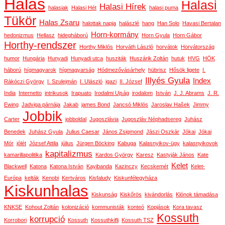
Halas
Halasi
Halasi Hírek
halasiak
Halasi Hét
halasi puma
Tükör
Halas Zsaru
halottak napja
halászlé
hang
Han Solo
Havasi Bertalan
Horn-kormány
hedonizmus
Hellasz
hidegháború
Horn Gyula
Horn Gábor
Horthy-rendszer
Horthy Miklós
Horváth László
horvátok
Horvátország
humor
Hungária
Hunyadi
Hunyadi utca
husziták
Huszárik Zoltán
hutuk
HVG
HÖK
háború
hígmagyarok
hígmagyarság
Hódmezővásárhely
hübrisz
Hősök ligete
I.
Illyés Gyula
Index
Rákóczi György
I. Szulejmán
I. Ulászló
igazi
II. József
India
Internetto
intrikusok
Irapuato
Irodalmi Ujság
irodalom
István
J. J. Abrams
J. R.
Ewing
Jadviga párnája
Jakab
james Bond
Jancsó Miklós
Jaroslav Hašek
Jimmy
Jobbik
Carter
jobboldal
Jugoszlávia
Jugoszláv Néphadsereg
Juhász
Benedek
Juhász Gyula
Julius Caesar
János Zsigmond
Jászi Oszkár
Jókai
Jókai
Mór
jólét
József Attila
július
Jürgen Böcking
Kabuga
Kalasnyikov-ügy
kalasnyikovok
kapitalizmus
kamarillapolitika
Kardos György
Karesz
Kastyják János
Kate
Kelet
Blackwell
Katona
Katona István
Kayibanda
Kazinczy
Kecskemét
Kelet-
Európa
kelták
Kenobi
Kertváros
Kisfaludy
Kiskunfélegyháza
Kiskunhalas
Kiskunság
Kiskőrös
kivándorlás
Klónok támadása
KNKSE
Kohout Zoltán
kolonizáció
kommunisták
konteó
Kopjások
Kora tavasz
Kossuth
korrupció
Korrobori
Kossuth
Kossuthkifli
Kossuth TSZ