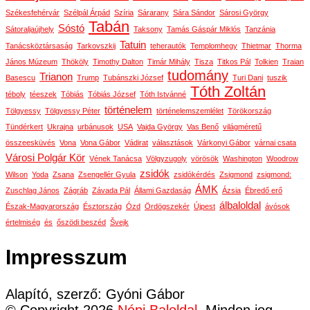
Székesfehérvár
Szélpál Árpád
Szíria
Sárarany
Sára Sándor
Sárosi György
Tabán
Sóstó
Sátoraljaújhely
Taksony
Tamás Gáspár Miklós
Tanzánia
Tatuin
Tanácsköztársaság
Tarkovszkij
teherautók
Templomhegy
Thietmar
Thorma
János Múzeum
Thököly
Timothy Dalton
Timár Mihály
Tisza
Titkos Pál
Tolkien
Traian
tudomány
Trianon
Basescu
Trump
Tubánszki József
Turi Dani
tuszik
Tóth Zoltán
téboly
téeszek
Tóbiás
Tóbiás József
Tóth Istvánné
történelem
Tölgyessy
Tölgyessy Péter
történelemszemlélet
Törökország
Tündérkert
Ukrajna
urbánusok
USA
Vajda György
Vas Benő
világméretű
összeesküvés
Vona
Vona Gábor
Vádirat
választások
Várkonyi Gábor
várnai csata
Városi Polgár Kör
Vének Tanácsa
Völgyzugoly
vörösök
Washington
Woodrow
zsidók
Wilson
Yoda
Zsana
Zsengellér Gyula
zsidókérdés
Zsigmond
zsigmond:
ÁMK
Zuschlag János
Zágráb
Závada Pál
Állami Gazdaság
Ázsia
Ébredő erő
álbaloldal
Észak-Magyarország
Észtország
Ózd
Ördögszekér
Újpest
ávósok
értelmiség
és
őszödi beszéd
Švejk
Impresszum
Alapító, szerző: Gyóni Gábor
© Copyright 2026
Népi Baloldal
. Minden jog