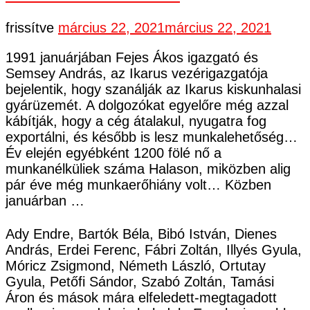
frissítve
március 22, 2021
március 22, 2021
1991 januárjában Fejes Ákos igazgató és
Semsey András, az Ikarus vezérigazgatója
bejelentik, hogy szanálják az Ikarus kiskunhalasi
gyárüzemét. A dolgozókat egyelőre még azzal
kábítják, hogy a cég átalakul, nyugatra fog
exportálni, és később is lesz munkalehetőség…
Év elején egyébként 1200 fölé nő a
munkanélküliek száma Halason, miközben alig
pár éve még munkaerőhiány volt… Közben
januárban …
Ady Endre, Bartók Béla, Bibó István, Dienes
András, Erdei Ferenc, Fábri Zoltán, Illyés Gyula,
Móricz Zsigmond, Németh László, Ortutay
Gyula, Petőfi Sándor, Szabó Zoltán, Tamási
Áron és mások mára elfeledett-megtagadott