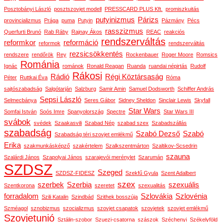
Posztobányi László
posztszovjet modell
PRESSCARD PLUS Kft.
promiszkuitás
putyinizmus
Párizs
provincializmus
Prága
puma
Putyin
Pázmány
Pécs
rasszizmus
Querfurti Brunó
Rab Ráby
Rajnay Ákos
REAC
reakciós
rendszerváltás
reformkor
reformáció
reformok
rendszerváltás
rezsicsökkentés
rendszere
rendőrök
Rey
Rockenbauer
Roger Moore
Romsics
Románia
Ignác
románok
Ronald Reagan
Ruanda
ruandai népirtás
Rudolf
Rákosi
Rádió
Régi Köztársaság
Péter
Ruttkai Éva
Róma
sajtószabadság
Salgótarján
Salzburg
Samir Amin
Samuel Dodsworth
Schiffer András
Sepsi László
Selmecbánya
Seres Gábor
Sidney Sheldon
Sinclair Lewis
Skyfall
Star Wars
Somfai István
Soós Imre
Spanyolország
Spectre
Star Wars III
svábok
svédek
Szaakasvili
Szabad Nép
szabad szex
Szabadszállás
szabadság
Szabó Dezső
Szabó
Szabadság téri szovjet emlékmű
Erika
szakmunkásképző
szakértelem
Szalkszentmárton
Szaltikov-Scsedrin
szauna
Szalárdi János
Szapolyai János
szarajevói merénylet
Szarumán
SZDSZ
Szeged
SZDSZ-FIDESZ
Szekfű Gyula
Szent Adalbert
szex
szerbek
Szerbia
szexuális
Szentkorona
szeretet
szexualitás
forradalom
Szlovákia
Szlovénia
Szili Katalin
Szindbád
Szithek bosszúja
Szméagol
sznobizmus
szocializmus
szovjet csapatok
szovjetek
szovjet emlékmű
Szovjetunió
Sztálin-szobor
Szuezi-csatorna
szászok
Széchenyi
Székelyföld