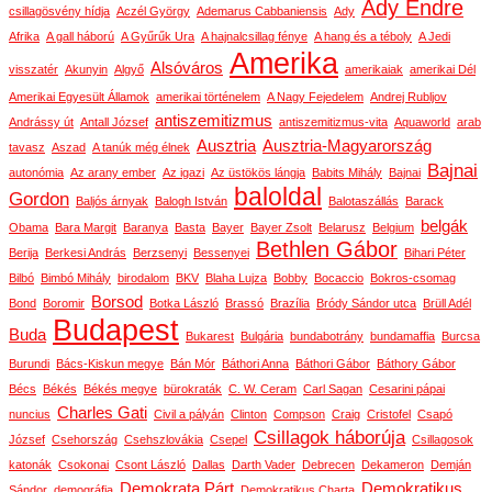
Ady Endre
csillagösvény hídja
Aczél György
Ademarus Cabbaniensis
Ady
Afrika
A gall háború
A Gyűrűk Ura
A hajnalcsillag fénye
A hang és a téboly
A Jedi
Amerika
Alsóváros
visszatér
Akunyin
Algyő
amerikaiak
amerikai Dél
Amerikai Egyesült Államok
amerikai történelem
A Nagy Fejedelem
Andrej Rubljov
antiszemitizmus
Andrássy út
Antall József
antiszemitizmus-vita
Aquaworld
arab
Ausztria
Ausztria-Magyarország
tavasz
Aszad
A tanúk még élnek
Bajnai
autonómia
Az arany ember
Az igazi
Az üstökös lángja
Babits Mihály
Bajnai
baloldal
Gordon
Baljós árnyak
Balogh István
Balotaszállás
Barack
belgák
Obama
Bara Margit
Baranya
Basta
Bayer
Bayer Zsolt
Belarusz
Belgium
Bethlen Gábor
Berija
Berkesi András
Berzsenyi
Bessenyei
Bihari Péter
Bilbó
Bimbó Mihály
birodalom
BKV
Blaha Lujza
Bobby
Bocaccio
Bokros-csomag
Borsod
Bond
Boromir
Botka László
Brassó
Brazília
Bródy Sándor utca
Brüll Adél
Budapest
Buda
Bukarest
Bulgária
bundabotrány
bundamaffia
Burcsa
Burundi
Bács-Kiskun megye
Bán Mór
Báthori Anna
Báthori Gábor
Báthory Gábor
Bécs
Békés
Békés megye
bürokraták
C. W. Ceram
Carl Sagan
Cesarini pápai
Charles Gati
nuncius
Civil a pályán
Clinton
Compson
Craig
Cristofel
Csapó
Csillagok háborúja
József
Csehország
Csehszlovákia
Csepel
Csillagosok
katonák
Csokonai
Csont László
Dallas
Darth Vader
Debrecen
Dekameron
Demján
Demokrata Párt
Demokratikus
Sándor
demográfia
Demokratikus Charta