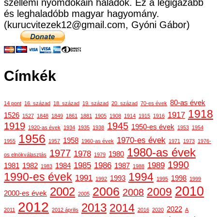
szellemi nyomdokain haladok. Ez a legigazabb
és leghaladóbb magyar hagyomány.
(kurucvitezek12@gmail.com, Gyóni Gábor)
Címkék
80-as évek
14 pont
16. század
18. század
19. század
20. század
70-es évek
1918
1917
1526
1527
1848
1849
1861
1881
1905
1908
1914
1915
1916
1919
1945
1950-es évek
1920-as évek
1934
1935
1938
1953
1954
1956
1970-es évek
1958
1955
1957
1960-as évek
1971
1973
1976-
1980-as évek
1977
1978
1980
os elnökválasztás
1979
1990
1985
1986
1989
1981
1982
1984
1987
1983
1988
1990-es évek
1994
1991
1993
1998
1992
1995
1999
2010
2006
2002
2009
2008
2000-es évek
2005
2012
2013
2014
2022
2011
2012 április
2016
2020
A