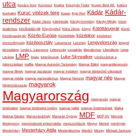
utca
Kovács Imre
Kozmosz
Krajina
Krisztyán Tódor
Kruger-Bent Kft.
kultúra
Kádár-
Kádár
Kuruc vitézek tere
Kunhalmi
Kutasi
Kylo Ren
rendszer
Kádár János
kálvinisták
Károlyi-kormány
Károlyi Mihály
kései
Kötöttárugyár
dualizmus
későkádári elit
Kígyónyelvű
Kóka János
könyv
Kövér
Közép-Európa
középkor
Köztársaság tér
Középfölde
középkori
középosztály
Lengyelország
kereszténység
Lajosmizse
Lazenby
lengyel
társadalom
Leslie L. Lawrence
Lettország
Leviathán
liberalizmus
Liberálisok
Lippa
LMP
Luke Skywalker
Litvánia
lopás
luheránusok
Lövészárkok a
hátországban
maffia
Magyar Autonóm Tartomány
Magyar Bálint
magyarellenesség
magyar filmek
magyar gazdaság
magyar irodalom
magyar labdarúgó válogatott
magyar nép
magyar média
magyar nacionalizmus
Magyar Nemzet
Magyar
magyarok
Népköztársaság
Magyarország
magyarság
magyar
történelem
magyar történelmi regény
magyar vidék
magyar értelmiségiek
Majka
MDF
Makkai Sándor
Marosvásárhely
Marosán György
MDP KV
Mecsek
Medgyessy
megrendezett emberrablás
megszorítások
Megye
Merkel
merénylet
Mesterházy Attila
Mesterházy
Mesterjátszma
Mexikó
Mezey
Michael Jackson