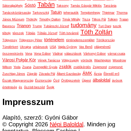
Tabán
Sóstó
Sátoraljaújhely
Taksony
Tamás Gáspár Miklós
Tanzánia
Tatuin
Tanácsköztársaság
Tarkovszkij
teherautók
Templomhegy
Thietmar
Thorma
János Múzeum
Thököly
Timothy Dalton
Timár Mihály
Tisza
Titkos Pál
Tolkien
Traian
tudomány
Trianon
Basescu
Trump
Tubánszki József
Turi Dani
tuszik
Tóth Zoltán
téboly
téeszek
Tóbiás
Tóbiás József
Tóth Istvánné
történelem
Tölgyessy
Tölgyessy Péter
történelemszemlélet
Törökország
Tündérkert
Ukrajna
urbánusok
USA
Vajda György
Vas Benő
világméretű
összeesküvés
Vona
Vona Gábor
Vádirat
választások
Várkonyi Gábor
várnai csata
Városi Polgár Kör
Vének Tanácsa
Völgyzugoly
vörösök
Washington
Woodrow
zsidók
Wilson
Yoda
Zsana
Zsengellér Gyula
zsidókérdés
Zsigmond
zsigmond:
ÁMK
Zuschlag János
Zágráb
Závada Pál
Állami Gazdaság
Ázsia
Ébredő erő
álbaloldal
Észak-Magyarország
Észtország
Ózd
Ördögszekér
Újpest
ávósok
értelmiség
és
őszödi beszéd
Švejk
Impresszum
Alapító, szerző: Gyóni Gábor
© Copyright 2026
Népi Baloldal
. Minden jog
fenntartva.
Blossom Fashion |