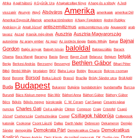
Afrika
A gall háború
A Gyűrűk Ura
A hajnalcsillag fénye
A hang és a téboly
A Jedi
Amerika
Alsóváros
visszatér
Akunyin
Algyő
amerikaiak
amerikai Dél
Amerikai Egyesült Államok
amerikai történelem
A Nagy Fejedelem
Andrej Rubljov
antiszemitizmus
Andrássy út
Antall József
antiszemitizmus-vita
Aquaworld
arab
Ausztria
Ausztria-Magyarország
tavasz
Aszad
A tanúk még élnek
Bajnai
autonómia
Az arany ember
Az igazi
Az üstökös lángja
Babits Mihály
Bajnai
baloldal
Gordon
Baljós árnyak
Balogh István
Balotaszállás
Barack
belgák
Obama
Bara Margit
Baranya
Basta
Bayer
Bayer Zsolt
Belarusz
Belgium
Bethlen Gábor
Berija
Berkesi András
Berzsenyi
Bessenyei
Bihari Péter
Bilbó
Bimbó Mihály
birodalom
BKV
Blaha Lujza
Bobby
Bocaccio
Bokros-csomag
Borsod
Bond
Boromir
Botka László
Brassó
Brazília
Bródy Sándor utca
Brüll Adél
Budapest
Buda
Bukarest
Bulgária
bundabotrány
bundamaffia
Burcsa
Burundi
Bács-Kiskun megye
Bán Mór
Báthori Anna
Báthori Gábor
Báthory Gábor
Bécs
Békés
Békés megye
bürokraták
C. W. Ceram
Carl Sagan
Cesarini pápai
Charles Gati
nuncius
Civil a pályán
Clinton
Compson
Craig
Cristofel
Csapó
Csillagok háborúja
József
Csehország
Csehszlovákia
Csepel
Csillagosok
katonák
Csokonai
Csont László
Dallas
Darth Vader
Debrecen
Dekameron
Demján
Demokrata Párt
Demokratikus
Sándor
demográfia
Demokratikus Charta
Koalíció
Duna
Dienes András
Dietz Károly
disznófejű nagyurak
DK
Dudás-ügy