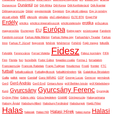
Dunántúl
Dunavecse
Dél
Dél-Afrika
Dél-Korea
Déli Konföderáció
Déli Áramlat
Délmagyarország
Détári
egyetemisták
Egyiptom
Egy pikoló világos
Egy új remény
elit
elcsalt vébék
ellenzék
elmúlás
első világháború
ELTE BTK
Engel Pál
Erdély
erotika
erkölcs
erkölcsi imperatívuszok
erkölcstelenség
erőszakos
Európa
EU
magyarosítás
Esztergom
Ewing-party
ezüstcsapat
Fandorin
Fandorin-sorozat
Farkas Attila Márton
Farkas Helga-ügy
Farkasházy Tivadar
Farkas
Imre
Farkas P. József
fegyverek
fehérek
fehérterror
Fehértó
Fejér megye
felkelők
Fidesz
Felvidék
Ferencváros
Ferrari Violetta
Fidesz-kormány
FIFA
Finn
Florida
foci
focivébék
Fodor Gábor
fogadási csalás
Forma-1
forradalom
Franciaország
Francois Rabelais
Franjo Tudjman
freudizmus
Frodó
frontier
FTC
futball
futballcsalások
Futballgyilkosok
futballtörténelem
fák
Galaktikus Birodalom
Gallia
gallok
game
Gandalf
Ganz-MÁVAG
GDP
George Lucas
Gerecse
germánok
Gerő András
Gerő
Gerő Ernő
Gintaro Aono
gróf Bethlen István
gróf Klebelsberg
Gyurcsány Ferenc
Gyurcsány
Kunó
Gyurgyák
György Péter
Gábris vitéz
Géza fejedelem
Gödöllő
Görögország
Habayarimana
Habony Árpád
Habsburg Albert
Habsburg Ferdinánd
Habsburgok
Hajdú Péter
Halas
Halasi
Halasi Hírek
halasiak
Halasi Hét
halasi puma