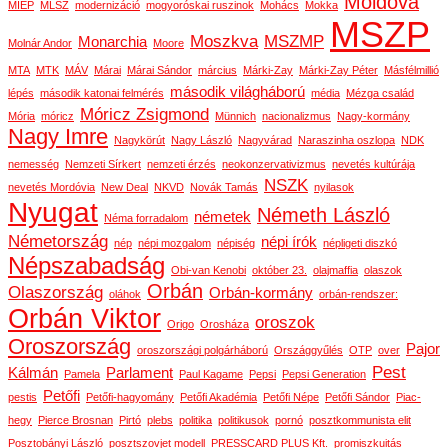
Moldova
MIÉP
MLSZ
modernizáció
mogyoróskai ruszinok
Mohács
Mokka
MSZP
Moszkva
MSZMP
Monarchia
Molnár Andor
Moore
MTA
MTK
MÁV
Márai
Márai Sándor
március
Márki-Zay
Márki-Zay Péter
Másfélmillió
második világháború
lépés
második katonai felmérés
média
Mézga család
Móricz Zsigmond
Mória
móricz
Münnich
nacionalizmus
Nagy-kormány
Nagy Imre
Nagykörút
Nagy László
Nagyvárad
Naraszinha oszlopa
NDK
nemesség
Nemzeti Sírkert
nemzeti érzés
neokonzervativizmus
nevetés kultúrája
NSZK
nevetés Mordóvia
New Deal
NKVD
Novák Tamás
nyilasok
Nyugat
Németh László
németek
Néma forradalom
Németország
népi írók
nép
népi mozgalom
népiség
népligeti diszkó
Népszabadság
Obi-van Kenobi
október 23.
olajmaffia
olaszok
Orbán
Olaszország
Orbán-kormány
oláhok
orbán-rendszer:
Orbán Viktor
oroszok
Origo
Orosháza
Oroszország
Pajor
oroszországi polgárháború
Országgyűlés
OTP
over
Pest
Kálmán
Parlament
Pamela
Paul Kagame
Pepsi
Pepsi Generation
Petőfi
pestis
Petőfi-hagyomány
Petőfi Akadémia
Petőfi Népe
Petőfi Sándor
Piac-
hegy
Pierce Brosnan
Pirtó
plebs
politika
politikusok
pornó
posztkommunista elit
Posztobányi László
posztszovjet modell
PRESSCARD PLUS Kft.
promiszkuitás