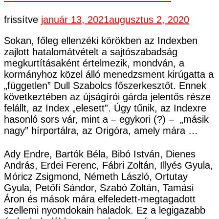
frissítve
január 13, 2021
augusztus 2, 2020
Sokan, főleg ellenzéki körökben az Indexben
zajlott hatalomátvételt a sajtószabadság
megkurtításaként értelmezik, mondván, a
kormányhoz közel álló menedzsment kirúgatta a
„független” Dull Szabolcs főszerkesztőt. Ennek
következtében az újságírói gárda jelentős része
felállt, az Index „elesett”. Úgy tűnik, az Indexre
hasonló sors vár, mint a – egykori (?) – „másik
nagy” hírportálra, az Origóra, amely mára …
Ady Endre, Bartók Béla, Bibó István, Dienes
András, Erdei Ferenc, Fábri Zoltán, Illyés Gyula,
Móricz Zsigmond, Németh László, Ortutay
Gyula, Petőfi Sándor, Szabó Zoltán, Tamási
Áron és mások mára elfeledett-megtagadott
szellemi nyomdokain haladok. Ez a legigazabb