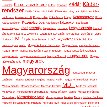
Kádár-
Kádár
Kuruc vitézek tere
Kunhalmi
Kutasi
Kylo Ren
rendszer
Kádár János
kálvinisták
Károlyi-kormány
Károlyi Mihály
kései
Kötöttárugyár
dualizmus
későkádári elit
Kígyónyelvű
Kóka János
könyv
Kövér
Közép-Európa
középkor
Köztársaság tér
Középfölde
középkori
középosztály
Lengyelország
kereszténység
Lajosmizse
Lazenby
lengyel
társadalom
Leslie L. Lawrence
Lettország
Leviathán
liberalizmus
Liberálisok
Lippa
LMP
Luke Skywalker
Litvánia
lopás
luheránusok
Lövészárkok a
hátországban
maffia
Magyar Autonóm Tartomány
Magyar Bálint
magyarellenesség
magyar filmek
magyar gazdaság
magyar irodalom
magyar labdarúgó válogatott
magyar nép
magyar média
magyar nacionalizmus
Magyar Nemzet
Magyar
magyarok
Népköztársaság
Magyarország
magyarság
magyar
történelem
magyar történelmi regény
magyar vidék
magyar értelmiségiek
Majka
MDF
Makkai Sándor
Marosvásárhely
Marosán György
MDP KV
Mecsek
Medgyessy
megrendezett emberrablás
megszorítások
Megye
Merkel
merénylet
Mesterházy Attila
Mesterházy
Mesterjátszma
Mexikó
Mezey
Michael Jackson
migráció
Mihail Bathtyin
Millerand
Millerand-levél
Milosevics
minimálbér
Mitterand