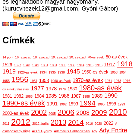
és leghaladóbb magyar hagyomány.
(kurucvitezek12@gmail.com, Gyóni Gábor)
Címkék
80-as évek
14 pont
16. század
18. század
19. század
20. század
70-es évek
1918
1917
1526
1527
1848
1849
1861
1881
1905
1908
1914
1915
1916
1919
1945
1950-es évek
1920-as évek
1934
1935
1938
1953
1954
1956
1970-es évek
1958
1955
1957
1960-as évek
1971
1973
1976-
1980-as évek
1977
1978
1980
os elnökválasztás
1979
1990
1985
1986
1989
1981
1982
1984
1987
1983
1988
1990-es évek
1994
1991
1993
1998
1992
1995
1999
2010
2006
2002
2009
2008
2000-es évek
2005
2012
2013
2014
2022
2011
2012 április
2016
2020
A
Ady Endre
csillagösvény hídja
Aczél György
Ademarus Cabbaniensis
Ady