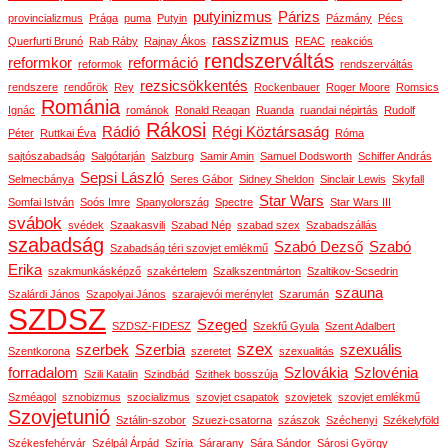
putyinizmus
Párizs
provincializmus
Prága
puma
Putyin
Pázmány
Pécs
rasszizmus
Querfurti Brunó
Rab Ráby
Rajnay Ákos
REAC
reakciós
rendszerváltás
reformkor
reformáció
reformok
rendszerváltás
rezsicsökkentés
rendszere
rendőrök
Rey
Rockenbauer
Roger Moore
Romsics
Románia
Ignác
románok
Ronald Reagan
Ruanda
ruandai népirtás
Rudolf
Rákosi
Rádió
Régi Köztársaság
Péter
Ruttkai Éva
Róma
sajtószabadság
Salgótarján
Salzburg
Samir Amin
Samuel Dodsworth
Schiffer András
Sepsi László
Selmecbánya
Seres Gábor
Sidney Sheldon
Sinclair Lewis
Skyfall
Star Wars
Somfai István
Soós Imre
Spanyolország
Spectre
Star Wars III
svábok
svédek
Szaakasvili
Szabad Nép
szabad szex
Szabadszállás
szabadság
Szabó Dezső
Szabó
Szabadság téri szovjet emlékmű
Erika
szakmunkásképző
szakértelem
Szalkszentmárton
Szaltikov-Scsedrin
szauna
Szalárdi János
Szapolyai János
szarajevói merénylet
Szarumán
SZDSZ
Szeged
SZDSZ-FIDESZ
Szekfű Gyula
Szent Adalbert
szex
szerbek
Szerbia
szexuális
Szentkorona
szeretet
szexualitás
forradalom
Szlovákia
Szlovénia
Szili Katalin
Szindbád
Szithek bosszúja
Szméagol
sznobizmus
szocializmus
szovjet csapatok
szovjetek
szovjet emlékmű
Szovjetunió
Sztálin-szobor
Szuezi-csatorna
szászok
Széchenyi
Székelyföld
Székesfehérvár
Szélpál Árpád
Szíria
Sárarany
Sára Sándor
Sárosi György