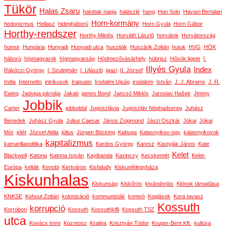
Tükör
Halas Zsaru
halottak napja
halászlé
hang
Han Solo
Havasi Bertalan
Horn-kormány
hedonizmus
Hellasz
hidegháború
Horn Gyula
Horn Gábor
Horthy-rendszer
Horthy Miklós
Horváth László
horvátok
Horvátország
humor
Hungária
Hunyadi
Hunyadi utca
husziták
Huszárik Zoltán
hutuk
HVG
HÖK
háború
hígmagyarok
hígmagyarság
Hódmezővásárhely
hübrisz
Hősök ligete
I.
Illyés Gyula
Index
Rákóczi György
I. Szulejmán
I. Ulászló
igazi
II. József
India
Internetto
intrikusok
Irapuato
Irodalmi Ujság
irodalom
István
J. J. Abrams
J. R.
Ewing
Jadviga párnája
Jakab
james Bond
Jancsó Miklós
Jaroslav Hašek
Jimmy
Jobbik
Carter
jobboldal
Jugoszlávia
Jugoszláv Néphadsereg
Juhász
Benedek
Juhász Gyula
Julius Caesar
János Zsigmond
Jászi Oszkár
Jókai
Jókai
Mór
jólét
József Attila
július
Jürgen Böcking
Kabuga
Kalasnyikov-ügy
kalasnyikovok
kapitalizmus
kamarillapolitika
Kardos György
Karesz
Kastyják János
Kate
Kelet
Blackwell
Katona
Katona István
Kayibanda
Kazinczy
Kecskemét
Kelet-
Európa
kelták
Kenobi
Kertváros
Kisfaludy
Kiskunfélegyháza
Kiskunhalas
Kiskunság
Kiskőrös
kivándorlás
Klónok támadása
KNKSE
Kohout Zoltán
kolonizáció
kommunisták
konteó
Kopjások
Kora tavasz
Kossuth
korrupció
Korrobori
Kossuth
Kossuthkifli
Kossuth TSZ
utca
Kovács Imre
Kozmosz
Krajina
Krisztyán Tódor
Kruger-Bent Kft.
kultúra