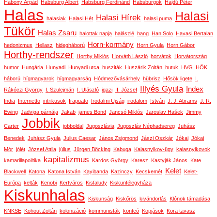
Habony Árpád
Habsburg Albert
Habsburg Ferdinánd
Habsburgok
Hajdú Péter
Halas
Halasi
Halasi Hírek
halasiak
Halasi Hét
halasi puma
Tükör
Halas Zsaru
halottak napja
halászlé
hang
Han Solo
Havasi Bertalan
Horn-kormány
hedonizmus
Hellasz
hidegháború
Horn Gyula
Horn Gábor
Horthy-rendszer
Horthy Miklós
Horváth László
horvátok
Horvátország
humor
Hungária
Hunyadi
Hunyadi utca
husziták
Huszárik Zoltán
hutuk
HVG
HÖK
háború
hígmagyarok
hígmagyarság
Hódmezővásárhely
hübrisz
Hősök ligete
I.
Illyés Gyula
Index
Rákóczi György
I. Szulejmán
I. Ulászló
igazi
II. József
India
Internetto
intrikusok
Irapuato
Irodalmi Ujság
irodalom
István
J. J. Abrams
J. R.
Ewing
Jadviga párnája
Jakab
james Bond
Jancsó Miklós
Jaroslav Hašek
Jimmy
Jobbik
Carter
jobboldal
Jugoszlávia
Jugoszláv Néphadsereg
Juhász
Benedek
Juhász Gyula
Julius Caesar
János Zsigmond
Jászi Oszkár
Jókai
Jókai
Mór
jólét
József Attila
július
Jürgen Böcking
Kabuga
Kalasnyikov-ügy
kalasnyikovok
kapitalizmus
kamarillapolitika
Kardos György
Karesz
Kastyják János
Kate
Kelet
Blackwell
Katona
Katona István
Kayibanda
Kazinczy
Kecskemét
Kelet-
Európa
kelták
Kenobi
Kertváros
Kisfaludy
Kiskunfélegyháza
Kiskunhalas
Kiskunság
Kiskőrös
kivándorlás
Klónok támadása
KNKSE
Kohout Zoltán
kolonizáció
kommunisták
konteó
Kopjások
Kora tavasz