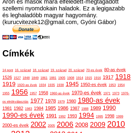
Áron és mások mára elfeledett-megtagadott
szellemi nyomdokain haladok. Ez a legigazabb
és leghaladóbb magyar hagyomány.
(kurucvitezek12@gmail.com, Gyóni Gábor)
Címkék
80-as évek
14 pont
16. század
18. század
19. század
20. század
70-es évek
1918
1917
1526
1527
1848
1849
1861
1881
1905
1908
1914
1915
1916
1919
1945
1950-es évek
1920-as évek
1934
1935
1938
1953
1954
1956
1970-es évek
1958
1955
1957
1960-as évek
1971
1973
1976-
1980-as évek
1977
1978
1980
os elnökválasztás
1979
1990
1985
1986
1989
1981
1982
1984
1987
1983
1988
1990-es évek
1994
1991
1993
1998
1992
1995
1999
2010
2006
2002
2009
2008
2000-es évek
2005