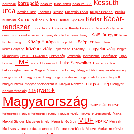
Kossuth
korrupció
Korrobori
Kossuth
Kossuthkifli
Kossuth TSZ
utca
Kovács Imre
Kozmosz
Krajina
Krisztyán Tódor
Kruger-Bent Kft.
kultúra
Kádár-
Kádár
Kuruc vitézek tere
Kunhalmi
Kutasi
Kylo Ren
rendszer
Kádár János
kálvinisták
Károlyi-kormány
Károlyi Mihály
kései
Kötöttárugyár
dualizmus
későkádári elit
Kígyónyelvű
Kóka János
könyv
Kövér
Közép-Európa
középkor
Köztársaság tér
Középfölde
középkori
középosztály
Lengyelország
kereszténység
Lajosmizse
Lazenby
lengyel
társadalom
Leslie L. Lawrence
Lettország
Leviathán
liberalizmus
Liberálisok
Lippa
LMP
Luke Skywalker
Litvánia
lopás
luheránusok
Lövészárkok a
hátországban
maffia
Magyar Autonóm Tartomány
Magyar Bálint
magyarellenesség
magyar filmek
magyar gazdaság
magyar irodalom
magyar labdarúgó válogatott
magyar nép
magyar média
magyar nacionalizmus
Magyar Nemzet
Magyar
magyarok
Népköztársaság
Magyarország
magyarság
magyar
történelem
magyar történelmi regény
magyar vidék
magyar értelmiségiek
Majka
MDF
Makkai Sándor
Marosvásárhely
Marosán György
MDP KV
Mecsek
Medgyessy
megrendezett emberrablás
megszorítások
Megye
Merkel
merénylet