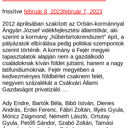
frissítve
február 8, 2023
február 7, 2023
2012 áprilisában szakított az Orbán-kormánnyal
Ángyán József vidékfejlesztési államtitkár, aki
szerint a kormány „hűbérbirtokrendszert” épít, a
pályázatok elbírálása pedig politikai szempontok
szerint történik. A kormány a Fejér megyei
tapasztalatok alapján nem a gazdálkodó
családoknak kíván földet juttatni, hanem a nagy
latifundiumoknak. Fejér megyében a
kedvezményes földbérlet csaknem felét,
negyven százalékát a Csákvári Állami
Gazdaságot privatizáló …
Ady Endre, Bartók Béla, Bibó István, Dienes
András, Erdei Ferenc, Fábri Zoltán, Illyés Gyula,
Móricz Zsigmond, Németh László, Ortutay
Gyula, Petőfi Sándor, Szabó Zoltán, Tamási