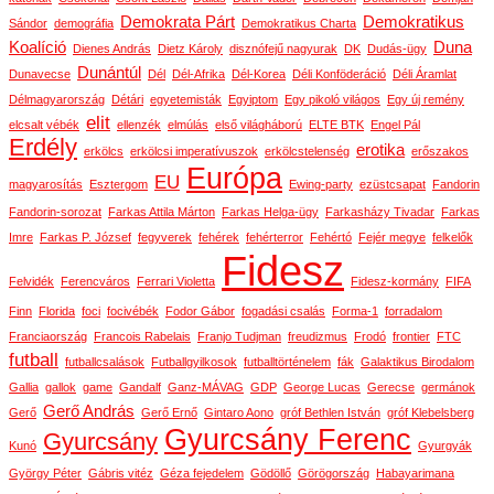
Demokrata Párt
Demokratikus
Sándor
demográfia
Demokratikus Charta
Koalíció
Duna
Dienes András
Dietz Károly
disznófejű nagyurak
DK
Dudás-ügy
Dunántúl
Dunavecse
Dél
Dél-Afrika
Dél-Korea
Déli Konföderáció
Déli Áramlat
Délmagyarország
Détári
egyetemisták
Egyiptom
Egy pikoló világos
Egy új remény
elit
elcsalt vébék
ellenzék
elmúlás
első világháború
ELTE BTK
Engel Pál
Erdély
erotika
erkölcs
erkölcsi imperatívuszok
erkölcstelenség
erőszakos
Európa
EU
magyarosítás
Esztergom
Ewing-party
ezüstcsapat
Fandorin
Fandorin-sorozat
Farkas Attila Márton
Farkas Helga-ügy
Farkasházy Tivadar
Farkas
Imre
Farkas P. József
fegyverek
fehérek
fehérterror
Fehértó
Fejér megye
felkelők
Fidesz
Felvidék
Ferencváros
Ferrari Violetta
Fidesz-kormány
FIFA
Finn
Florida
foci
focivébék
Fodor Gábor
fogadási csalás
Forma-1
forradalom
Franciaország
Francois Rabelais
Franjo Tudjman
freudizmus
Frodó
frontier
FTC
futball
futballcsalások
Futballgyilkosok
futballtörténelem
fák
Galaktikus Birodalom
Gallia
gallok
game
Gandalf
Ganz-MÁVAG
GDP
George Lucas
Gerecse
germánok
Gerő András
Gerő
Gerő Ernő
Gintaro Aono
gróf Bethlen István
gróf Klebelsberg
Gyurcsány Ferenc
Gyurcsány
Kunó
Gyurgyák
György Péter
Gábris vitéz
Géza fejedelem
Gödöllő
Görögország
Habayarimana