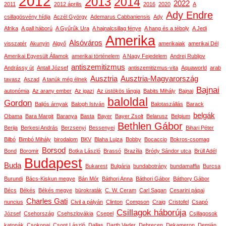
2012
2013
2014
2022
2011
2012 április
2016
2020
A
Ady Endre
csillagösvény hídja
Aczél György
Ademarus Cabbaniensis
Ady
Afrika
A gall háború
A Gyűrűk Ura
A hajnalcsillag fénye
A hang és a téboly
A Jedi
Amerika
Alsóváros
visszatér
Akunyin
Algyő
amerikaiak
amerikai Dél
Amerikai Egyesült Államok
amerikai történelem
A Nagy Fejedelem
Andrej Rubljov
antiszemitizmus
Andrássy út
Antall József
antiszemitizmus-vita
Aquaworld
arab
Ausztria
Ausztria-Magyarország
tavasz
Aszad
A tanúk még élnek
Bajnai
autonómia
Az arany ember
Az igazi
Az üstökös lángja
Babits Mihály
Bajnai
baloldal
Gordon
Baljós árnyak
Balogh István
Balotaszállás
Barack
belgák
Obama
Bara Margit
Baranya
Basta
Bayer
Bayer Zsolt
Belarusz
Belgium
Bethlen Gábor
Berija
Berkesi András
Berzsenyi
Bessenyei
Bihari Péter
Bilbó
Bimbó Mihály
birodalom
BKV
Blaha Lujza
Bobby
Bocaccio
Bokros-csomag
Borsod
Bond
Boromir
Botka László
Brassó
Brazília
Bródy Sándor utca
Brüll Adél
Budapest
Buda
Bukarest
Bulgária
bundabotrány
bundamaffia
Burcsa
Burundi
Bács-Kiskun megye
Bán Mór
Báthori Anna
Báthori Gábor
Báthory Gábor
Bécs
Békés
Békés megye
bürokraták
C. W. Ceram
Carl Sagan
Cesarini pápai
Charles Gati
nuncius
Civil a pályán
Clinton
Compson
Craig
Cristofel
Csapó
Csillagok háborúja
József
Csehország
Csehszlovákia
Csepel
Csillagosok
katonák
Csokonai
Csont László
Dallas
Darth Vader
Debrecen
Dekameron
Demján