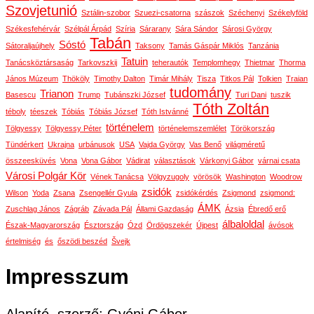
Szovjetunió
Sztálin-szobor
Szuezi-csatorna
szászok
Széchenyi
Székelyföld
Székesfehérvár
Szélpál Árpád
Szíria
Sárarany
Sára Sándor
Sárosi György
Tabán
Sóstó
Sátoraljaújhely
Taksony
Tamás Gáspár Miklós
Tanzánia
Tatuin
Tanácsköztársaság
Tarkovszkij
teherautók
Templomhegy
Thietmar
Thorma
János Múzeum
Thököly
Timothy Dalton
Timár Mihály
Tisza
Titkos Pál
Tolkien
Traian
tudomány
Trianon
Basescu
Trump
Tubánszki József
Turi Dani
tuszik
Tóth Zoltán
téboly
téeszek
Tóbiás
Tóbiás József
Tóth Istvánné
történelem
Tölgyessy
Tölgyessy Péter
történelemszemlélet
Törökország
Tündérkert
Ukrajna
urbánusok
USA
Vajda György
Vas Benő
világméretű
összeesküvés
Vona
Vona Gábor
Vádirat
választások
Várkonyi Gábor
várnai csata
Városi Polgár Kör
Vének Tanácsa
Völgyzugoly
vörösök
Washington
Woodrow
zsidók
Wilson
Yoda
Zsana
Zsengellér Gyula
zsidókérdés
Zsigmond
zsigmond:
ÁMK
Zuschlag János
Zágráb
Závada Pál
Állami Gazdaság
Ázsia
Ébredő erő
álbaloldal
Észak-Magyarország
Észtország
Ózd
Ördögszekér
Újpest
ávósok
értelmiség
és
őszödi beszéd
Švejk
Impresszum
Alapító, szerző: Gyóni Gábor