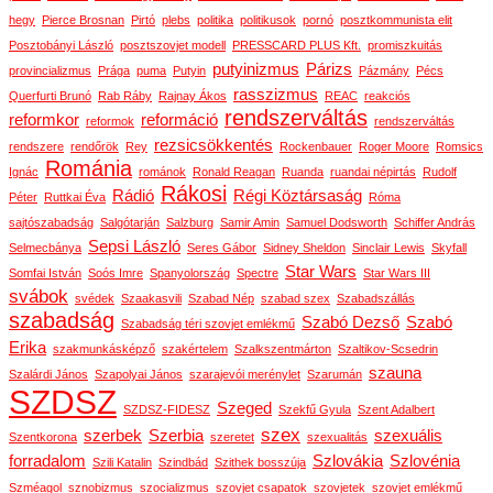
hegy
Pierce Brosnan
Pirtó
plebs
politika
politikusok
pornó
posztkommunista elit
Posztobányi László
posztszovjet modell
PRESSCARD PLUS Kft.
promiszkuitás
putyinizmus
Párizs
provincializmus
Prága
puma
Putyin
Pázmány
Pécs
rasszizmus
Querfurti Brunó
Rab Ráby
Rajnay Ákos
REAC
reakciós
rendszerváltás
reformkor
reformáció
reformok
rendszerváltás
rezsicsökkentés
rendszere
rendőrök
Rey
Rockenbauer
Roger Moore
Romsics
Románia
Ignác
románok
Ronald Reagan
Ruanda
ruandai népirtás
Rudolf
Rákosi
Rádió
Régi Köztársaság
Péter
Ruttkai Éva
Róma
sajtószabadság
Salgótarján
Salzburg
Samir Amin
Samuel Dodsworth
Schiffer András
Sepsi László
Selmecbánya
Seres Gábor
Sidney Sheldon
Sinclair Lewis
Skyfall
Star Wars
Somfai István
Soós Imre
Spanyolország
Spectre
Star Wars III
svábok
svédek
Szaakasvili
Szabad Nép
szabad szex
Szabadszállás
szabadság
Szabó Dezső
Szabó
Szabadság téri szovjet emlékmű
Erika
szakmunkásképző
szakértelem
Szalkszentmárton
Szaltikov-Scsedrin
szauna
Szalárdi János
Szapolyai János
szarajevói merénylet
Szarumán
SZDSZ
Szeged
SZDSZ-FIDESZ
Szekfű Gyula
Szent Adalbert
szex
szerbek
Szerbia
szexuális
Szentkorona
szeretet
szexualitás
forradalom
Szlovákia
Szlovénia
Szili Katalin
Szindbád
Szithek bosszúja
Szméagol
sznobizmus
szocializmus
szovjet csapatok
szovjetek
szovjet emlékmű