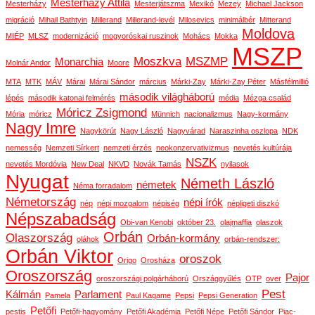
Mesterházy Attila
Mesterházy
Mesterjátszma
Mexikó
Mezey
Michael Jackson
migráció
Mihail Bathtyin
Millerand
Millerand-levél
Milosevics
minimálbér
Mitterand
Moldova
MIÉP
MLSZ
modernizáció
mogyoróskai ruszinok
Mohács
Mokka
MSZP
Moszkva
MSZMP
Monarchia
Molnár Andor
Moore
MTA
MTK
MÁV
Márai
Márai Sándor
március
Márki-Zay
Márki-Zay Péter
Másfélmillió
második világháború
lépés
második katonai felmérés
média
Mézga család
Móricz Zsigmond
Mória
móricz
Münnich
nacionalizmus
Nagy-kormány
Nagy Imre
Nagykörút
Nagy László
Nagyvárad
Naraszinha oszlopa
NDK
nemesség
Nemzeti Sírkert
nemzeti érzés
neokonzervativizmus
nevetés kultúrája
NSZK
nevetés Mordóvia
New Deal
NKVD
Novák Tamás
nyilasok
Nyugat
Németh László
németek
Néma forradalom
Németország
népi írók
nép
népi mozgalom
népiség
népligeti diszkó
Népszabadság
Obi-van Kenobi
október 23.
olajmaffia
olaszok
Orbán
Olaszország
Orbán-kormány
oláhok
orbán-rendszer:
Orbán Viktor
oroszok
Origo
Orosháza
Oroszország
Pajor
oroszországi polgárháború
Országgyűlés
OTP
over
Pest
Kálmán
Parlament
Pamela
Paul Kagame
Pepsi
Pepsi Generation
Petőfi
pestis
Petőfi-hagyomány
Petőfi Akadémia
Petőfi Népe
Petőfi Sándor
Piac-