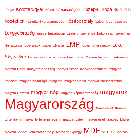
Kötöttárugyár
Közép-Európa
könyv
Kövér
Köztársaság tér
Középfölde
középkor
középosztály
középkori kereszténység
Lajosmizse
Lazenby
Lengyelország
lengyel társadalom
Leslie L. Lawrence
Lettország
Leviathán
LMP
Luke
liberalizmus
Liberálisok
Lippa
Litvánia
lopás
luheránusok
Skywalker
Lövészárkok a hátországban
maffia
Magyar Autonóm Tartomány
Magyar Bálint
magyarellenesség
magyar filmek
magyar gazdaság
magyar
irodalom
magyar labdarúgó válogatott
magyar média
magyar nacionalizmus
magyarok
magyar nép
Magyar Nemzet
Magyar Népköztársaság
Magyarország
magyarság
magyar
történelem
magyar történelmi regény
magyar vidék
magyar értelmiségiek
Majka
MDF
Makkai Sándor
Marosvásárhely
Marosán György
MDP KV
Mecsek