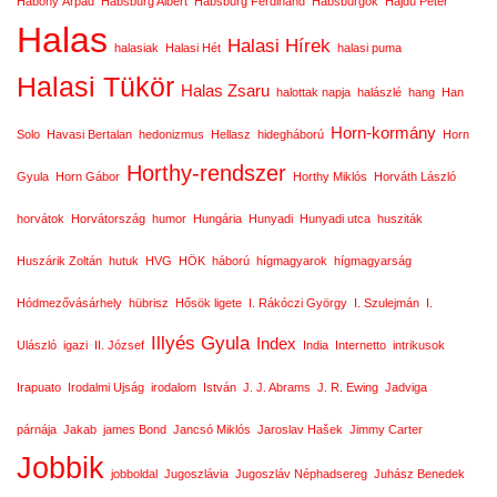
Habony Árpád
Habsburg Albert
Habsburg Ferdinánd
Habsburgok
Hajdú Péter
Halas
Halasi Hírek
halasiak
Halasi Hét
halasi puma
Halasi Tükör
Halas Zsaru
halottak napja
halászlé
hang
Han
Horn-kormány
Solo
Havasi Bertalan
hedonizmus
Hellasz
hidegháború
Horn
Horthy-rendszer
Gyula
Horn Gábor
Horthy Miklós
Horváth László
horvátok
Horvátország
humor
Hungária
Hunyadi
Hunyadi utca
husziták
Huszárik Zoltán
hutuk
HVG
HÖK
háború
hígmagyarok
hígmagyarság
Hódmezővásárhely
hübrisz
Hősök ligete
I. Rákóczi György
I. Szulejmán
I.
Illyés Gyula
Index
Ulászló
igazi
II. József
India
Internetto
intrikusok
Irapuato
Irodalmi Ujság
irodalom
István
J. J. Abrams
J. R. Ewing
Jadviga
párnája
Jakab
james Bond
Jancsó Miklós
Jaroslav Hašek
Jimmy Carter
Jobbik
jobboldal
Jugoszlávia
Jugoszláv Néphadsereg
Juhász Benedek