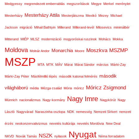
Medgyessy
megrendezett emberrablás
megszorítások
Megye
Merkel
merénylet
Mesterházy Attila
Mesterházy
Mesterjátszma
Mexikó
Mezey
Michael
Jackson
migráció
Mihail Bathtyin
Millerand
Millerand-levél
Milosevics
minimálbér
Mitterand
MIÉP
MLSZ
modernizáció
mogyoróskai ruszinok
Mohács
Mokka
Moldova
Moszkva
MSZMP
Monarchia
Molnár Andor
Moore
MSZP
MTA
MTK
MÁV
Márai
Márai Sándor
március
Márki-Zay
második
Márki-Zay Péter
Másfélmillió lépés
második katonai felmérés
Móricz Zsigmond
világháború
média
Mézga család
Mória
móricz
Nagy Imre
Münnich
nacionalizmus
Nagy-kormány
Nagykörút
Nagy
László
Nagyvárad
Naraszinha oszlopa
NDK
nemesség
Nemzeti Sírkert
nemzeti
érzés
neokonzervativizmus
nevetés kultúrája
nevetés Mordóvia
New Deal
Nyugat
NSZK
NKVD
Novák Tamás
nyilasok
Néma forradalom