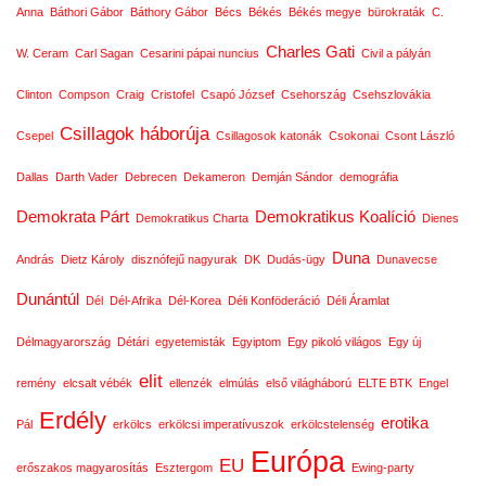
Anna
Báthori Gábor
Báthory Gábor
Bécs
Békés
Békés megye
bürokraták
C.
Charles Gati
W. Ceram
Carl Sagan
Cesarini pápai nuncius
Civil a pályán
Clinton
Compson
Craig
Cristofel
Csapó József
Csehország
Csehszlovákia
Csillagok háborúja
Csepel
Csillagosok katonák
Csokonai
Csont László
Dallas
Darth Vader
Debrecen
Dekameron
Demján Sándor
demográfia
Demokrata Párt
Demokratikus Koalíció
Demokratikus Charta
Dienes
Duna
András
Dietz Károly
disznófejű nagyurak
DK
Dudás-ügy
Dunavecse
Dunántúl
Dél
Dél-Afrika
Dél-Korea
Déli Konföderáció
Déli Áramlat
Délmagyarország
Détári
egyetemisták
Egyiptom
Egy pikoló világos
Egy új
elit
remény
elcsalt vébék
ellenzék
elmúlás
első világháború
ELTE BTK
Engel
Erdély
erotika
Pál
erkölcs
erkölcsi imperatívuszok
erkölcstelenség
Európa
EU
erőszakos magyarosítás
Esztergom
Ewing-party