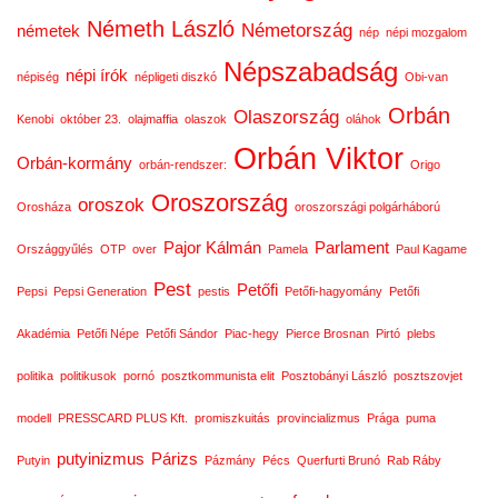
Németh László
Németország
németek
nép
népi mozgalom
Népszabadság
népi írók
népiség
népligeti diszkó
Obi-van
Orbán
Olaszország
Kenobi
október 23.
olajmaffia
olaszok
oláhok
Orbán Viktor
Orbán-kormány
orbán-rendszer:
Origo
Oroszország
oroszok
Orosháza
oroszországi polgárháború
Pajor Kálmán
Parlament
Országgyűlés
OTP
over
Pamela
Paul Kagame
Pest
Petőfi
Pepsi
Pepsi Generation
pestis
Petőfi-hagyomány
Petőfi
Akadémia
Petőfi Népe
Petőfi Sándor
Piac-hegy
Pierce Brosnan
Pirtó
plebs
politika
politikusok
pornó
posztkommunista elit
Posztobányi László
posztszovjet
modell
PRESSCARD PLUS Kft.
promiszkuitás
provincializmus
Prága
puma
putyinizmus
Párizs
Putyin
Pázmány
Pécs
Querfurti Brunó
Rab Ráby