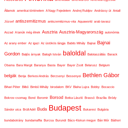
Államok
amerikai történelem
A Nagy Fejedelem
Andrej Rubljov
Andrássy út
Antall
antiszemitizmus
József
antiszemitizmus-vita
Aquaworld
arab tavasz
Ausztria
Ausztria-Magyarország
Aszad
A tanúk még élnek
autonómia
Bajnai
Az arany ember
Az igazi
Az üstökös lángja
Babits Mihály
Bajnai
baloldal
Gordon
Baljós árnyak
Balogh István
Balotaszállás
Barack
Obama
Bara Margit
Baranya
Basta
Bayer
Bayer Zsolt
Belarusz
Belgium
Bethlen Gábor
belgák
Berija
Berkesi András
Berzsenyi
Bessenyei
Bihari Péter
Bilbó
Bimbó Mihály
birodalom
BKV
Blaha Lujza
Bobby
Bocaccio
Borsod
Bokros-csomag
Bond
Boromir
Botka László
Brassó
Brazília
Bródy
Budapest
Buda
Sándor utca
Brüll Adél
Bukarest
Bulgária
bundabotrány
bundamaffia
Burcsa
Burundi
Bács-Kiskun megye
Bán Mór
Báthori