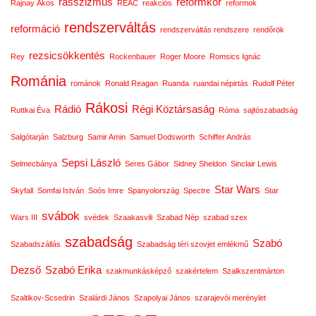
rasszizmus
reformkor
Rajnay Ákos
REAC
reakciós
reformok
rendszerváltás
reformáció
rendszerváltás rendszere
rendőrök
rezsicsökkentés
Rey
Rockenbauer
Roger Moore
Romsics Ignác
Románia
románok
Ronald Reagan
Ruanda
ruandai népirtás
Rudolf Péter
Rákosi
Rádió
Régi Köztársaság
Ruttkai Éva
Róma
sajtószabadság
Salgótarján
Salzburg
Samir Amin
Samuel Dodsworth
Schiffer András
Sepsi László
Selmecbánya
Seres Gábor
Sidney Sheldon
Sinclair Lewis
Star Wars
Skyfall
Somfai István
Soós Imre
Spanyolország
Spectre
Star
svábok
Wars III
svédek
Szaakasvili
Szabad Nép
szabad szex
szabadság
Szabó
Szabadszállás
Szabadság téri szovjet emlékmű
Dezső
Szabó Erika
szakmunkásképző
szakértelem
Szalkszentmárton
Szaltikov-Scsedrin
Szalárdi János
Szapolyai János
szarajevói merénylet