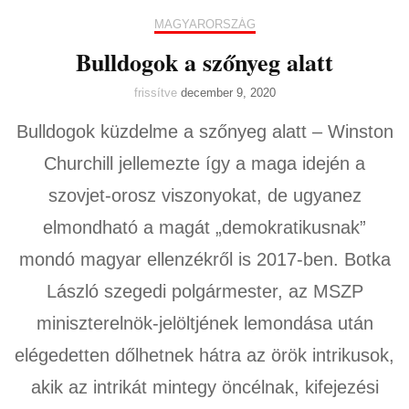
MAGYARORSZÁG
Bulldogok a szőnyeg alatt
frissítve
december 9, 2020
Bulldogok küzdelme a szőnyeg alatt – Winston
Churchill jellemezte így a maga idején a
szovjet-orosz viszonyokat, de ugyanez
elmondható a magát „demokratikusnak”
mondó magyar ellenzékről is 2017-ben. Botka
László szegedi polgármester, az MSZP
miniszterelnök-jelöltjének lemondása után
elégedetten dőlhetnek hátra az örök intrikusok,
akik az intrikát mintegy öncélnak, kifejezési