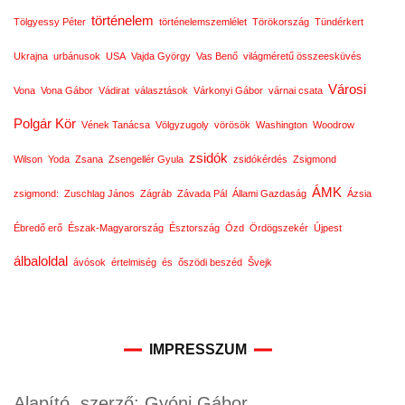
történelem
Tölgyessy Péter
történelemszemlélet
Törökország
Tündérkert
Ukrajna
urbánusok
USA
Vajda György
Vas Benő
világméretű összeesküvés
Városi
Vona
Vona Gábor
Vádirat
választások
Várkonyi Gábor
várnai csata
Polgár Kör
Vének Tanácsa
Völgyzugoly
vörösök
Washington
Woodrow
zsidók
Wilson
Yoda
Zsana
Zsengellér Gyula
zsidókérdés
Zsigmond
ÁMK
zsigmond:
Zuschlag János
Zágráb
Závada Pál
Állami Gazdaság
Ázsia
Ébredő erő
Észak-Magyarország
Észtország
Ózd
Ördögszekér
Újpest
álbaloldal
ávósok
értelmiség
és
őszödi beszéd
Švejk
IMPRESSZUM
Alapító, szerző: Gyóni Gábor