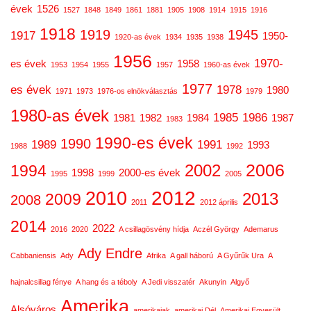
évek
1526
1527
1848
1849
1861
1881
1905
1908
1914
1915
1916
1918
1919
1945
1917
1950-
1920-as évek
1934
1935
1938
1956
1970-
es évek
1958
1953
1954
1955
1957
1960-as évek
1977
es évek
1978
1980
1971
1973
1976-os elnökválasztás
1979
1980-as évek
1985
1986
1981
1982
1984
1987
1983
1990-es évek
1990
1989
1991
1993
1988
1992
2006
2002
1994
1998
2000-es évek
1995
1999
2005
2012
2010
2013
2009
2008
2011
2012 április
2014
2022
2016
2020
A csillagösvény hídja
Aczél György
Ademarus
Ady Endre
Cabbaniensis
Ady
Afrika
A gall háború
A Gyűrűk Ura
A
hajnalcsillag fénye
A hang és a téboly
A Jedi visszatér
Akunyin
Algyő
Amerika
Alsóváros
amerikaiak
amerikai Dél
Amerikai Egyesült