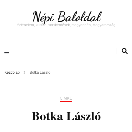
Népi Baloldal
történelem, kultúra, sorskérdések, magyar nép, Magyarország
Kezdőlap
Botka László
CÍMKE
Botka László