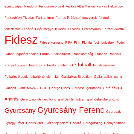
ezüstcsapat
Fandorin
Fandorin-sorozat
Farkas Attila Márton
Farkas Helga-ügy
Farkasházy Tivadar
Farkas Imre
Farkas P. József
fegyverek
fehérek
fehérterror
Fehértó
Fejér megye
felkelők
Felvidék
Ferencváros
Ferrari Violetta
Fidesz
Fidesz-kormány
FIFA
Finn
Florida
foci
focivébék
Fodor
Gábor
fogadási csalás
Forma-1
forradalom
Franciaország
Francois Rabelais
futball
Franjo Tudjman
freudizmus
Frodó
frontier
FTC
futballcsalások
Futballgyilkosok
futballtörténelem
fák
Galaktikus Birodalom
Gallia
gallok
game
Gerő
Gandalf
Ganz-MÁVAG
GDP
George Lucas
Gerecse
germánok
Gerő
András
Gerő Ernő
Gintaro Aono
gróf Bethlen István
gróf Klebelsberg Kunó
Gyurcsány Ferenc
Gyurcsány
Gyurgyák
György Péter
Gábris vitéz
Géza fejedelem
Gödöllő
Görögország
Habayarimana