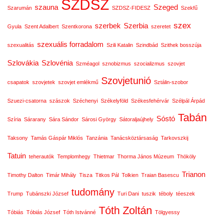
SZDSZ
szauna
Szeged
Szarumán
SZDSZ-FIDESZ
Szekfű
szex
szerbek
Szerbia
Gyula
Szent Adalbert
Szentkorona
szeretet
szexuális forradalom
szexualitás
Szili Katalin
Szindbád
Szithek bosszúja
Szlovákia
Szlovénia
Szméagol
sznobizmus
szocializmus
szovjet
Szovjetunió
csapatok
szovjetek
szovjet emlékmű
Sztálin-szobor
Szuezi-csatorna
szászok
Széchenyi
Székelyföld
Székesfehérvár
Szélpál Árpád
Tabán
Sóstó
Szíria
Sárarany
Sára Sándor
Sárosi György
Sátoraljaújhely
Taksony
Tamás Gáspár Miklós
Tanzánia
Tanácsköztársaság
Tarkovszkij
Tatuin
teherautók
Templomhegy
Thietmar
Thorma János Múzeum
Thököly
Trianon
Timothy Dalton
Timár Mihály
Tisza
Titkos Pál
Tolkien
Traian Basescu
tudomány
Trump
Tubánszki József
Turi Dani
tuszik
téboly
téeszek
Tóth Zoltán
Tóbiás
Tóbiás József
Tóth Istvánné
Tölgyessy