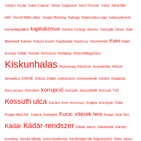
Juhász Gyula
Julius Caesar
János Zsigmond
Jászi Oszkár
Jókai
Jókai Mór
jólét
József Attila
július
Jürgen Böcking
Kabuga
Kalasnyikov-ügy
kalasnyikovok
kapitalizmus
kamarillapolitika
Kardos György
Karesz
Kastyják János
Kate
Kelet
Blackwell
Katona
Katona István
Kayibanda
Kazinczy
Kecskemét
Kelet-
Európa
kelták
Kenobi
Kertváros
Kisfaludy
Kiskunfélegyháza
Kiskunhalas
Kiskunság
Kiskőrös
kivándorlás
Klónok
támadása
KNKSE
Kohout Zoltán
kolonizáció
kommunisták
konteó
Kopjások
korrupció
Kora tavasz
Korrobori
Kossuth
Kossuthkifli
Kossuth TSZ
Kossuth utca
Kovács Imre
Kozmosz
Krajina
Krisztyán Tódor
Kuruc vitézek tere
Kruger-Bent Kft.
kultúra
Kunhalmi
Kutasi
Kylo Ren
Kádár-rendszer
Kádár
Kádár János
kálvinisták
Károlyi-
kormány
Károlyi Mihály
kései dualizmus
későkádári elit
Kígyónyelvű
Kóka János