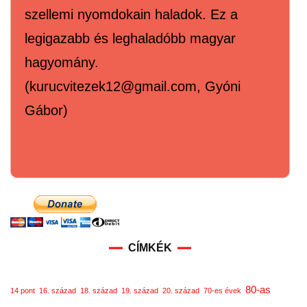
szellemi nyomdokain haladok. Ez a
legigazabb és leghaladóbb magyar
hagyomány.
(kurucvitezek12@gmail.com, Gyóni
Gábor)
CÍMKÉK
80-as
14 pont
16. század
18. század
19. század
20. század
70-es évek