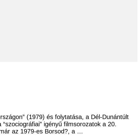
országon” (1979) és folytatása, a Dél-Dunántúlt
szociográfiai” igényű filmsorozatok a 20.
n már az 1979-es Borsod?, a …