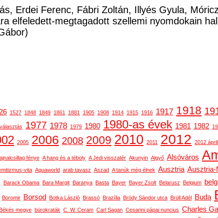
ás, Erdei Ferenc, Fábri Zoltán, Illyés Gyula, Móri
a elfeledett-megtagadott szellemi nyomdokain ha
Gábor)
1918
19
1917
26
1527
1848
1849
1861
1881
1905
1908
1914
1915
1916
1980-as évek
1977
1978
1980
1981
1982
választás
1979
19
2012
2010
2006
002
2009
2008
2005
2011
2012 ápril
Am
Alsóváros
ajnalcsillag fénye
A hang és a téboly
A Jedi visszatér
Akunyin
Algyő
Ausztria
Ausztria
emitizmus-vita
Aquaworld
arab tavasz
Aszad
A tanúk még élnek
bel
s
Barack Obama
Bara Margit
Baranya
Basta
Bayer
Bayer Zsolt
Belarusz
Belgium
Borsod
Buda
Boromir
Botka László
Brassó
Brazília
Bródy Sándor utca
Brüll Adél
Charles Ga
Békés megye
bürokraták
C. W. Ceram
Carl Sagan
Cesarini pápai nuncius