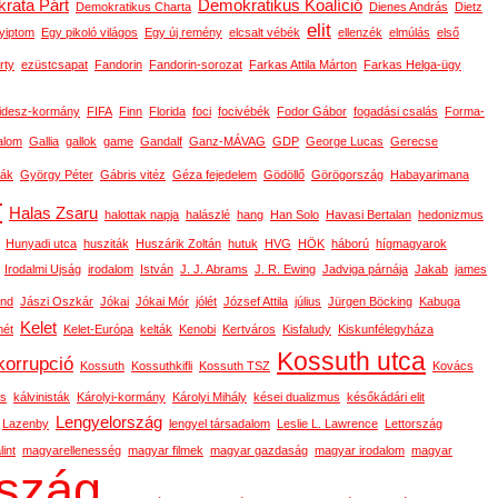
rata Párt
Demokratikus Koalíció
Demokratikus Charta
Dienes András
Dietz
elit
yiptom
Egy pikoló világos
Egy új remény
elcsalt vébék
ellenzék
elmúlás
első
rty
ezüstcsapat
Fandorin
Fandorin-sorozat
Farkas Attila Márton
Farkas Helga-ügy
idesz-kormány
FIFA
Finn
Florida
foci
focivébék
Fodor Gábor
fogadási csalás
Forma-
alom
Gallia
gallok
game
Gandalf
Ganz-MÁVAG
GDP
George Lucas
Gerecse
ák
György Péter
Gábris vitéz
Géza fejedelem
Gödöllő
Görögország
Habayarimana
r
Halas Zsaru
halottak napja
halászlé
hang
Han Solo
Havasi Bertalan
hedonizmus
Hunyadi utca
husziták
Huszárik Zoltán
hutuk
HVG
HÖK
háború
hígmagyarok
Irodalmi Ujság
irodalom
István
J. J. Abrams
J. R. Ewing
Jadviga párnája
Jakab
james
ond
Jászi Oszkár
Jókai
Jókai Mór
jólét
József Attila
július
Jürgen Böcking
Kabuga
Kelet
ét
Kelet-Európa
kelták
Kenobi
Kertváros
Kisfaludy
Kiskunfélegyháza
Kossuth utca
korrupció
Kossuth
Kossuthkifli
Kossuth TSZ
Kovács
os
kálvinisták
Károlyi-kormány
Károlyi Mihály
kései dualizmus
későkádári elit
Lengyelország
Lazenby
lengyel társadalom
Leslie L. Lawrence
Lettország
int
magyarellenesség
magyar filmek
magyar gazdaság
magyar irodalom
magyar
szág