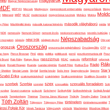
magyarok
nép
Magyar Népköztársaság
MDF
MDP KV
Mecsek
Medgyessy
megrendezett emberrablás
megszorítások
Megy
Mold
r
Mitterand
MIÉP
MLSZ
modernizáció
mogyoróskai ruszinok
Mohács
Mokka
második világháború
y Péter
Másfélmillió lépés
második katonai felmérés
média
M
NDK
nemesség
Nemzeti Sírkert
nemzeti érzés
neokonzervativizmus
nevetés kultúrája
Népszabadság
népi írók
i mozgalom
népiség
népligeti diszkó
Obi-van
Oroszország
oroszok
oroszországi polgárháború
Országgyűlés
OTP
o
ac-hegy
Pierce Brosnan
Pirtó
plebs
politika
politikusok
pornó
posztkommunista elit
Posz
rasszizmus
reformkor
ti Brunó
Rab Ráby
Rajnay Ákos
REAC
reakciós
reformok
Rák
Rádió
ánok
Ronald Reagan
Ruanda
ruandai népirtás
Rudolf Péter
Ruttkai Éva
Star 
y Sheldon
Sinclair Lewis
Skyfall
Somfai István
Soós Imre
Spanyolország
Spectre
Szabó Erika
szakmunkásképző
szakértelem
Szalkszentmárton
Szaltikov-Scsedrin
S
szex
szerbek
Szerbia
szexuális forradalom
ona
szeretet
szexualitás
Szili
n-szobor
Szuezi-csatorna
szászok
Széchenyi
Székelyföld
Székesfehérvár
Szélpál Árpád
erautók
Templomhegy
Thietmar
Thorma János Múzeum
Thököly
Timothy Dalton
Timár M
Tóth Zoltán
történelem
Tölgyessy
Tölgyessy Péter
történelemszemlélet
T
rosi Polgár Kör
Vének Tanácsa
Völgyzugoly
vörösök
Washington
Woodrow Wilson