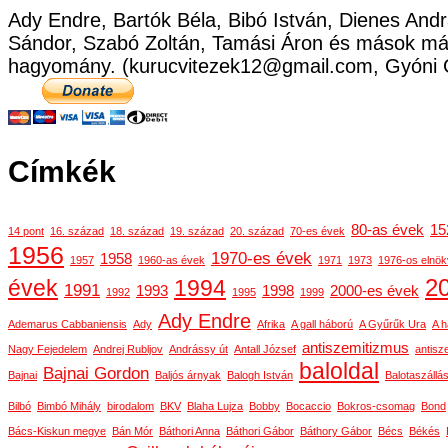
Ady Endre, Bartók Béla, Bibó István, Dienes Andr
Sándor, Szabó Zoltán, Tamási Áron és mások már
hagyomány. (kurucvitezek12@gmail.com, Gyóni 
Címkék
80-as évek
15
14 pont
16. század
18. század
19. század
20. század
70-es évek
1956
1970-es évek
1958
1957
1960-as évek
1971
1973
1976-os elnök
2
évek
1994
1991
1993
1998
2000-es évek
1992
1995
1999
Ady Endre
Ademarus Cabbaniensis
Ady
Afrika
A gall háború
A Gyűrűk Ura
A h
antiszemitizmus
Nagy Fejedelem
Andrej Rubljov
Andrássy út
Antall József
antisz
baloldal
Bajnai Gordon
Bajnai
Baljós árnyak
Balogh István
Balotaszállá
Bilbó
Bimbó Mihály
birodalom
BKV
Blaha Lujza
Bobby
Bocaccio
Bokros-csomag
Bond
Bács-Kiskun megye
Bán Mór
Báthori Anna
Báthori Gábor
Báthory Gábor
Bécs
Békés