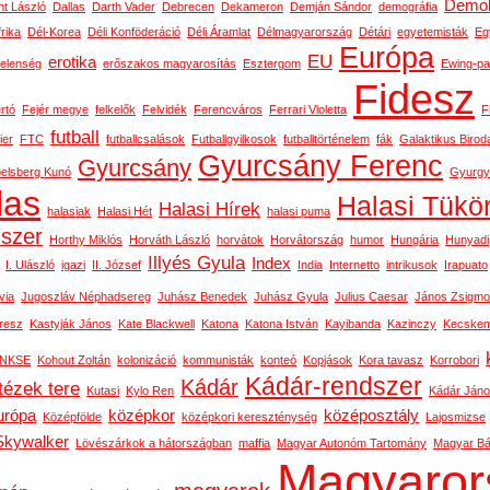
Demok
t László
Dallas
Darth Vader
Debrecen
Dekameron
Demján Sándor
demográfia
rika
Dél-Korea
Déli Konföderáció
Déli Áramlat
Délmagyarország
Détári
egyetemisták
Eg
Európa
EU
erotika
telenség
erőszakos magyarosítás
Esztergom
Ewing-pa
Fidesz
rtó
Fejér megye
felkelők
Felvidék
Ferencváros
Ferrari Violetta
F
futball
ier
FTC
futballcsalások
Futballgyilkosok
futballtörténelem
fák
Galaktikus Birod
Gyurcsány Ferenc
Gyurcsány
belsberg Kunó
Gyurgy
las
Halasi Tükö
Halasi Hírek
halasiak
Halasi Hét
halasi puma
dszer
Horthy Miklós
Horváth László
horvátok
Horvátország
humor
Hungária
Hunyadi
Illyés Gyula
Index
I. Ulászló
igazi
II. József
India
Internetto
intrikusok
Irapuato
via
Jugoszláv Néphadsereg
Juhász Benedek
Juhász Gyula
Julius Caesar
János Zsigm
resz
Kastyják János
Kate Blackwell
Katona
Katona István
Kayibanda
Kazinczy
Kecskem
NKSE
Kohout Zoltán
kolonizáció
kommunisták
konteó
Kopjások
Kora tavasz
Korrobori
Kádár-rendszer
Kádár
tézek tere
Kutasi
Kylo Ren
Kádár Ján
urópa
középkor
középosztály
Középfölde
középkori kereszténység
Lajosmizse
Skywalker
Lövészárkok a hátországban
maffia
Magyar Autonóm Tartomány
Magyar Bál
Magyaror