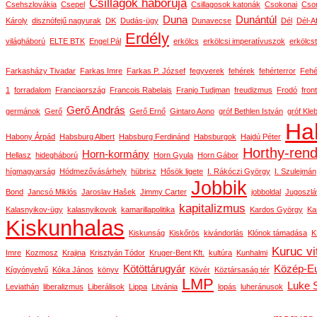
Csillagok háborúja
Csehszlovákia
Csepel
Csillagosok katonák
Csokonai
Cson
Duna
Dunántúl
Károly
disznófejű nagyurak
DK
Dudás-ügy
Dunavecse
Dél
Dél-Af
Erdély
világháború
ELTE BTK
Engel Pál
erkölcs
erkölcsi imperatívuszok
erkölcs
Farkasházy Tivadar
Farkas Imre
Farkas P. József
fegyverek
fehérek
fehérterror
Fehé
1
forradalom
Franciaország
Francois Rabelais
Franjo Tudjman
freudizmus
Frodó
front
Gerő András
germánok
Gerő
Gerő Ernő
Gintaro Aono
gróf Bethlen István
gróf Kle
Ha
Habony Árpád
Habsburg Albert
Habsburg Ferdinánd
Habsburgok
Hajdú Péter
Horthy-ren
Horn-kormány
Hellasz
hidegháború
Horn Gyula
Horn Gábor
hígmagyarság
Hódmezővásárhely
hübrisz
Hősök ligete
I. Rákóczi György
I. Szulejmán
Jobbik
Bond
Jancsó Miklós
Jaroslav Hašek
Jimmy Carter
jobboldal
Jugoszlá
kapitalizmus
Kalasnyikov-ügy
kalasnyikovok
kamarillapolitika
Kardos György
Ka
Kiskunhalas
Kiskunság
Kiskőrös
kivándorlás
Klónok támadása
K
Kuruc vi
Imre
Kozmosz
Krajina
Krisztyán Tódor
Kruger-Bent Kft.
kultúra
Kunhalmi
Kötöttárugyár
Közép-E
Kígyónyelvű
Kóka János
könyv
Kövér
Köztársaság tér
LMP
Luke 
Leviathán
liberalizmus
Liberálisok
Lippa
Litvánia
lopás
luheránusok