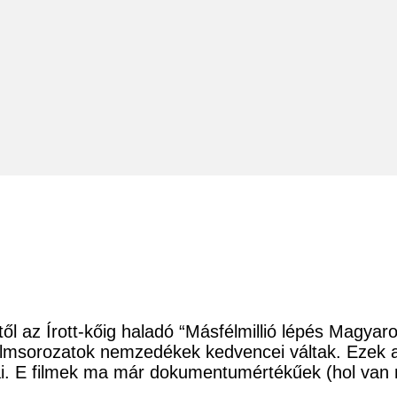
ől az Írott-kőig haladó “Másfélmillió lépés Magyar
lmsorozatok nemzedékek kedvencei váltak. Ezek a “
sai. E filmek ma már dokumentumértékűek (hol va