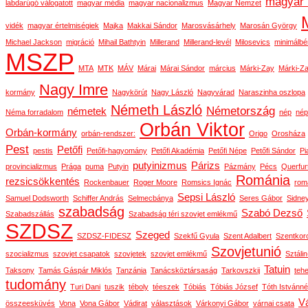
magyar 
labdarúgó válogatott
magyar média
magyar nacionalizmus
Magyar Nemzet
vidék
magyar értelmiségiek
Majka
Makkai Sándor
Marosvásárhely
Marosán György
Michael Jackson
migráció
Mihail Bathtyin
Millerand
Millerand-levél
Milosevics
minimálbé
MSZP
MTA
MTK
MÁV
Márai
Márai Sándor
március
Márki-Zay
Márki-Za
Nagy Imre
kormány
Nagykörút
Nagy László
Nagyvárad
Naraszinha oszlopa
Németh László
Németország
németek
Néma forradalom
nép
nép
Orbán Viktor
Orbán-kormány
orbán-rendszer:
Origo
Orosháza
Pest
Petőfi
pestis
Petőfi-hagyomány
Petőfi Akadémia
Petőfi Népe
Petőfi Sándor
Pi
putyinizmus
Párizs
provincializmus
Prága
puma
Putyin
Pázmány
Pécs
Querfur
Románia
rezsicsökkentés
Rockenbauer
Roger Moore
Romsics Ignác
rom
Sepsi László
Samuel Dodsworth
Schiffer András
Selmecbánya
Seres Gábor
Sidne
szabadság
Szabó Dezső
Szabadszállás
Szabadság téri szovjet emlékmű
SZDSZ
Szeged
SZDSZ-FIDESZ
Szekfű Gyula
Szent Adalbert
Szentkor
Szovjetunió
szocializmus
szovjet csapatok
szovjetek
szovjet emlékmű
Sztáli
Tatuin
Taksony
Tamás Gáspár Miklós
Tanzánia
Tanácsköztársaság
Tarkovszkij
teh
tudomány
Turi Dani
tuszik
téboly
téeszek
Tóbiás
Tóbiás József
Tóth Istvánné
Vá
összeesküvés
Vona
Vona Gábor
Vádirat
választások
Várkonyi Gábor
várnai csata