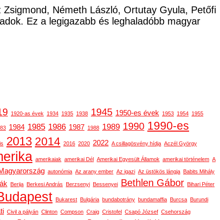
cz Zsigmond, Németh László, Ortutay Gyula, Petőfi
ladok. Ez a legigazabb és leghaladóbb magyar
19
1945
1950-es évek
1920-as évek
1934
1935
1938
1953
1954
1955
1990-es
1990
1985
1986
1989
1984
1987
83
1988
2013
2014
2022
is
2016
2020
A csillagösvény hídja
Aczél György
erika
amerikaiak
amerikai Dél
Amerikai Egyesült Államok
amerikai történelem
A
-Magyarország
autonómia
Az arany ember
Az igazi
Az üstökös lángja
Babits Mihály
Bethlen Gábor
gák
Berija
Berkesi András
Berzsenyi
Bessenyei
Bihari Péter
Budapest
Bukarest
Bulgária
bundabotrány
bundamaffia
Burcsa
Burundi
ti
Civil a pályán
Clinton
Compson
Craig
Cristofel
Csapó József
Csehország