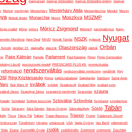
magyarság
magyar történelem
magyar történelmi regény
magyar
Mesterházy Attila
e
Merkel
merénylet
Mesterházy
Mesterjátszma
Mexikó
Mezey
ova
Moszkva
MSZMP
Monarchia
Molnár Andor
Moore
Móricz Zsigmond
ézga család
Mória
móricz
Münnich
nacionalizmus
Nagy-
Nyugat
NSZK
nevetés Mordóvia
New Deal
NKVD
Novák Tamás
nyilasok
Orbán
Olaszország
 Kenobi
október 23.
olajmaffia
olaszok
oláhok
Pajor Kálmán
Parlament
ver
Pamela
Paul Kagame
Pepsi
Pepsi Generation
tobányi László
posztszovjet modell
PRESSCARD PLUS Kft.
promiszkuitás
rendszerváltás
reformáció
rendszerváltás rendszere
rendőrök
Rey
osi
Régi Köztársaság
Róma
sajtószabadság
Salgótarján
Salzburg
Samir Amin
svábok
Wars
Star Wars III
svédek
Szaakasvili
Szabad Nép
szabad szex
szauna
zalárdi János
Szapolyai János
szarajevói merénylet
Szarumán
Szlovákia
Szlovénia
 Katalin
Szindbád
Szithek bosszúja
Szméagol
sznobizmus
Tabán
Sóstó
Szíria
Sárarany
Sára Sándor
Sárosi György
Sátoraljaújhely
Trianon
ihály
Tisza
Titkos Pál
Tolkien
Traian Basescu
Trump
Tubánszki József
örökország
Tündérkert
Ukrajna
urbánusok
USA
Vajda György
Vas Benő
világméretű
zsidók
Yoda
Zsana
Zsengellér Gyula
zsidókérdés
Zsigmond
zsigmond:
Zuschlag