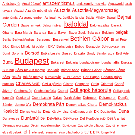
antiszemitizmus
Andrássy út
Antall József
antiszemitizmus-vita
Aquaworld
arab
Ausztria
Ausztria-Magyarország
tavasz
Aszad
A tanúk még élnek
Bajnai
autonómia
Az arany ember
Az igazi
Az üstökös lángja
Babits Mihály
Bajnai
baloldal
Gordon
Baljós árnyak
Balogh István
Balotaszállás
Barack
belgák
Obama
Bara Margit
Baranya
Basta
Bayer
Bayer Zsolt
Belarusz
Belgium
Bethlen Gábor
Berija
Berkesi András
Berzsenyi
Bessenyei
Bihari Péter
Bilbó
Bimbó Mihály
birodalom
BKV
Blaha Lujza
Bobby
Bocaccio
Bokros-csomag
Borsod
Bond
Boromir
Botka László
Brassó
Brazília
Bródy Sándor utca
Brüll Adél
Budapest
Buda
Bukarest
Bulgária
bundabotrány
bundamaffia
Burcsa
Burundi
Bács-Kiskun megye
Bán Mór
Báthori Anna
Báthori Gábor
Báthory Gábor
Bécs
Békés
Békés megye
bürokraták
C. W. Ceram
Carl Sagan
Cesarini pápai
Charles Gati
nuncius
Civil a pályán
Clinton
Compson
Craig
Cristofel
Csapó
Csillagok háborúja
József
Csehország
Csehszlovákia
Csepel
Csillagosok
katonák
Csokonai
Csont László
Dallas
Darth Vader
Debrecen
Dekameron
Demján
Demokrata Párt
Demokratikus
Sándor
demográfia
Demokratikus Charta
Koalíció
Duna
Dienes András
Dietz Károly
disznófejű nagyurak
DK
Dudás-ügy
Dunántúl
Dunavecse
Dél
Dél-Afrika
Dél-Korea
Déli Konföderáció
Déli Áramlat
Délmagyarország
Détári
egyetemisták
Egyiptom
Egy pikoló világos
Egy új remény
elit
elcsalt vébék
ellenzék
elmúlás
első világháború
ELTE BTK
Engel Pál