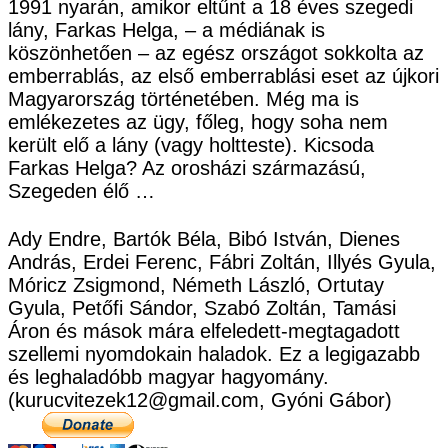
1991 nyarán, amikor eltűnt a 18 éves szegedi
lány, Farkas Helga, – a médiának is
köszönhetően – az egész országot sokkolta az
emberrablás, az első emberrablási eset az újkori
Magyarország történetében. Még ma is
emlékezetes az ügy, főleg, hogy soha nem
került elő a lány (vagy holtteste). Kicsoda
Farkas Helga? Az orosházi származású,
Szegeden élő …
Ady Endre, Bartók Béla, Bibó István, Dienes
András, Erdei Ferenc, Fábri Zoltán, Illyés Gyula,
Móricz Zsigmond, Németh László, Ortutay
Gyula, Petőfi Sándor, Szabó Zoltán, Tamási
Áron és mások mára elfeledett-megtagadott
szellemi nyomdokain haladok. Ez a legigazabb
és leghaladóbb magyar hagyomány.
(kurucvitezek12@gmail.com, Gyóni Gábor)