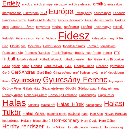
Erdély
erotika
erkölcs
erkölcsi imperatívuszok
erkölcstelenség
erőszakos
Európa
EU
magyarosítás
Esztergom
Ewing-party
ezüstcsapat
Fandorin
Fandorin-sorozat
Farkas Attila Márton
Farkas Helga-ügy
Farkasházy Tivadar
Farkas
Imre
Farkas P. József
fegyverek
fehérek
fehérterror
Fehértó
Fejér megye
felkelők
Fidesz
Felvidék
Ferencváros
Ferrari Violetta
Fidesz-kormány
FIFA
Finn
Florida
foci
focivébék
Fodor Gábor
fogadási csalás
Forma-1
forradalom
Franciaország
Francois Rabelais
Franjo Tudjman
freudizmus
Frodó
frontier
FTC
futball
futballcsalások
Futballgyilkosok
futballtörténelem
fák
Galaktikus Birodalom
Gallia
gallok
game
Gandalf
Ganz-MÁVAG
GDP
George Lucas
Gerecse
germánok
Gerő András
Gerő
Gerő Ernő
Gintaro Aono
gróf Bethlen István
gróf Klebelsberg
Gyurcsány Ferenc
Gyurcsány
Kunó
Gyurgyák
György Péter
Gábris vitéz
Géza fejedelem
Gödöllő
Görögország
Habayarimana
Habony Árpád
Habsburg Albert
Habsburg Ferdinánd
Habsburgok
Hajdú Péter
Halas
Halasi
Halasi Hírek
halasiak
Halasi Hét
halasi puma
Tükör
Halas Zsaru
halottak napja
halászlé
hang
Han Solo
Havasi Bertalan
Horn-kormány
hedonizmus
Hellasz
hidegháború
Horn Gyula
Horn Gábor
Horthy-rendszer
Horthy Miklós
Horváth László
horvátok
Horvátország