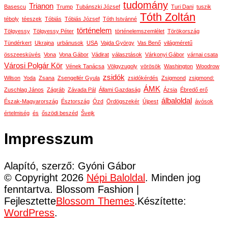
tudomány
Trianon
Basescu
Trump
Tubánszki József
Turi Dani
tuszik
Tóth Zoltán
téboly
téeszek
Tóbiás
Tóbiás József
Tóth Istvánné
történelem
Tölgyessy
Tölgyessy Péter
történelemszemlélet
Törökország
Tündérkert
Ukrajna
urbánusok
USA
Vajda György
Vas Benő
világméretű
összeesküvés
Vona
Vona Gábor
Vádirat
választások
Várkonyi Gábor
várnai csata
Városi Polgár Kör
Vének Tanácsa
Völgyzugoly
vörösök
Washington
Woodrow
zsidók
Wilson
Yoda
Zsana
Zsengellér Gyula
zsidókérdés
Zsigmond
zsigmond:
ÁMK
Zuschlag János
Zágráb
Závada Pál
Állami Gazdaság
Ázsia
Ébredő erő
álbaloldal
Észak-Magyarország
Észtország
Ózd
Ördögszekér
Újpest
ávósok
értelmiség
és
őszödi beszéd
Švejk
Impresszum
Alapító, szerző: Gyóni Gábor
© Copyright 2026
Népi Baloldal
. Minden jog
fenntartva.
Blossom Fashion |
Fejlesztette
Blossom Themes
.Készítette:
WordPress
.