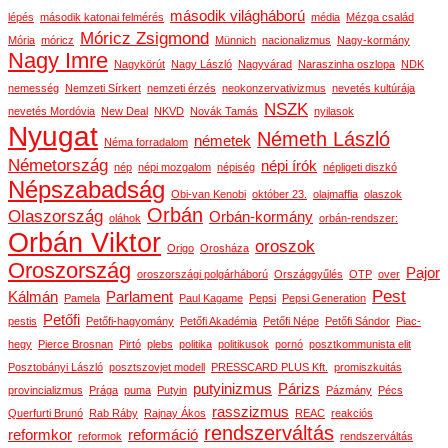
második világháború
lépés
második katonai felmérés
média
Mézga család
Móricz Zsigmond
Mória
móricz
Münnich
nacionalizmus
Nagy-kormány
Nagy Imre
Nagykörút
Nagy László
Nagyvárad
Naraszinha oszlopa
NDK
nemesség
Nemzeti Sírkert
nemzeti érzés
neokonzervativizmus
nevetés kultúrája
NSZK
nevetés Mordóvia
New Deal
NKVD
Novák Tamás
nyilasok
Nyugat
Németh László
németek
Néma forradalom
Németország
népi írók
nép
népi mozgalom
népiség
népligeti diszkó
Népszabadság
Obi-van Kenobi
október 23.
olajmaffia
olaszok
Orbán
Olaszország
Orbán-kormány
oláhok
orbán-rendszer:
Orbán Viktor
oroszok
Origo
Orosháza
Oroszország
Pajor
oroszországi polgárháború
Országgyűlés
OTP
over
Pest
Kálmán
Parlament
Pamela
Paul Kagame
Pepsi
Pepsi Generation
Petőfi
pestis
Petőfi-hagyomány
Petőfi Akadémia
Petőfi Népe
Petőfi Sándor
Piac-
hegy
Pierce Brosnan
Pirtó
plebs
politika
politikusok
pornó
posztkommunista elit
Posztobányi László
posztszovjet modell
PRESSCARD PLUS Kft.
promiszkuitás
putyinizmus
Párizs
provincializmus
Prága
puma
Putyin
Pázmány
Pécs
rasszizmus
Querfurti Brunó
Rab Ráby
Rajnay Ákos
REAC
reakciós
rendszerváltás
reformkor
reformáció
reformok
rendszerváltás