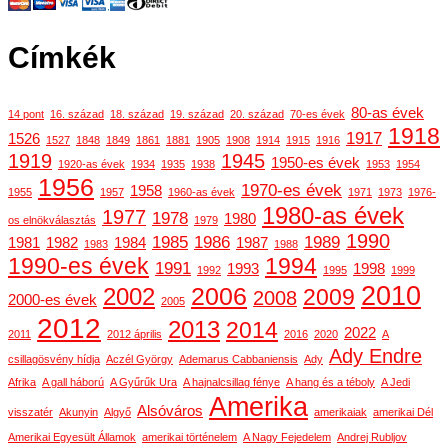
Címkék
80-as évek
14 pont
16. század
18. század
19. század
20. század
70-es évek
1918
1917
1526
1527
1848
1849
1861
1881
1905
1908
1914
1915
1916
1919
1945
1950-es évek
1920-as évek
1934
1935
1938
1953
1954
1956
1970-es évek
1958
1955
1957
1960-as évek
1971
1973
1976-
1980-as évek
1977
1978
1980
os elnökválasztás
1979
1990
1985
1986
1989
1981
1982
1984
1987
1983
1988
1990-es évek
1994
1991
1993
1998
1992
1995
1999
2010
2006
2002
2009
2008
2000-es évek
2005
2012
2013
2014
2022
2011
2012 április
2016
2020
A
Ady Endre
csillagösvény hídja
Aczél György
Ademarus Cabbaniensis
Ady
Afrika
A gall háború
A Gyűrűk Ura
A hajnalcsillag fénye
A hang és a téboly
A Jedi
Amerika
Alsóváros
visszatér
Akunyin
Algyő
amerikaiak
amerikai Dél
Amerikai Egyesült Államok
amerikai történelem
A Nagy Fejedelem
Andrej Rubljov