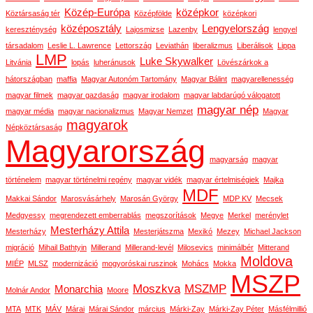
Közép-Európa
középkor
Köztársaság tér
Középfölde
középkori
középosztály
Lengyelország
kereszténység
Lajosmizse
Lazenby
lengyel
társadalom
Leslie L. Lawrence
Lettország
Leviathán
liberalizmus
Liberálisok
Lippa
LMP
Luke Skywalker
Litvánia
lopás
luheránusok
Lövészárkok a
hátországban
maffia
Magyar Autonóm Tartomány
Magyar Bálint
magyarellenesség
magyar filmek
magyar gazdaság
magyar irodalom
magyar labdarúgó válogatott
magyar nép
magyar média
magyar nacionalizmus
Magyar Nemzet
Magyar
magyarok
Népköztársaság
Magyarország
magyarság
magyar
történelem
magyar történelmi regény
magyar vidék
magyar értelmiségiek
Majka
MDF
Makkai Sándor
Marosvásárhely
Marosán György
MDP KV
Mecsek
Medgyessy
megrendezett emberrablás
megszorítások
Megye
Merkel
merénylet
Mesterházy Attila
Mesterházy
Mesterjátszma
Mexikó
Mezey
Michael Jackson
migráció
Mihail Bathtyin
Millerand
Millerand-levél
Milosevics
minimálbér
Mitterand
Moldova
MIÉP
MLSZ
modernizáció
mogyoróskai ruszinok
Mohács
Mokka
MSZP
Moszkva
MSZMP
Monarchia
Molnár Andor
Moore
MTA
MTK
MÁV
Márai
Márai Sándor
március
Márki-Zay
Márki-Zay Péter
Másfélmillió