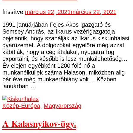
frissítve
március 22, 2021
március 22, 2021
1991 januárjában Fejes Ákos igazgató és
Semsey András, az Ikarus vezérigazgatója
bejelentik, hogy szanálják az Ikarus kiskunhalasi
gyárüzemét. A dolgozókat egyelőre még azzal
kábítják, hogy a cég átalakul, nyugatra fog
exportálni, és később is lesz munkalehetőség…
Év elején egyébként 1200 fölé nő a
munkanélküliek száma Halason, miközben alig
pár éve még munkaerőhiány volt… Közben
januárban …
Közép-Európa
,
Magyarország
A Kalasnyikov-ügy.