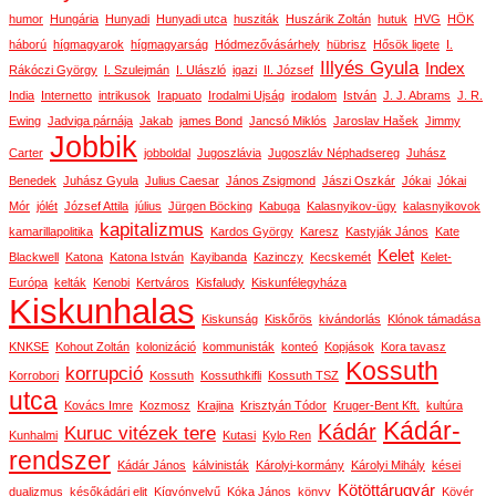
humor
Hungária
Hunyadi
Hunyadi utca
husziták
Huszárik Zoltán
hutuk
HVG
HÖK
háború
hígmagyarok
hígmagyarság
Hódmezővásárhely
hübrisz
Hősök ligete
I.
Illyés Gyula
Index
Rákóczi György
I. Szulejmán
I. Ulászló
igazi
II. József
India
Internetto
intrikusok
Irapuato
Irodalmi Ujság
irodalom
István
J. J. Abrams
J. R.
Ewing
Jadviga párnája
Jakab
james Bond
Jancsó Miklós
Jaroslav Hašek
Jimmy
Jobbik
Carter
jobboldal
Jugoszlávia
Jugoszláv Néphadsereg
Juhász
Benedek
Juhász Gyula
Julius Caesar
János Zsigmond
Jászi Oszkár
Jókai
Jókai
Mór
jólét
József Attila
július
Jürgen Böcking
Kabuga
Kalasnyikov-ügy
kalasnyikovok
kapitalizmus
kamarillapolitika
Kardos György
Karesz
Kastyják János
Kate
Kelet
Blackwell
Katona
Katona István
Kayibanda
Kazinczy
Kecskemét
Kelet-
Európa
kelták
Kenobi
Kertváros
Kisfaludy
Kiskunfélegyháza
Kiskunhalas
Kiskunság
Kiskőrös
kivándorlás
Klónok támadása
KNKSE
Kohout Zoltán
kolonizáció
kommunisták
konteó
Kopjások
Kora tavasz
Kossuth
korrupció
Korrobori
Kossuth
Kossuthkifli
Kossuth TSZ
utca
Kovács Imre
Kozmosz
Krajina
Krisztyán Tódor
Kruger-Bent Kft.
kultúra
Kádár-
Kádár
Kuruc vitézek tere
Kunhalmi
Kutasi
Kylo Ren
rendszer
Kádár János
kálvinisták
Károlyi-kormány
Károlyi Mihály
kései
Kötöttárugyár
dualizmus
későkádári elit
Kígyónyelvű
Kóka János
könyv
Kövér