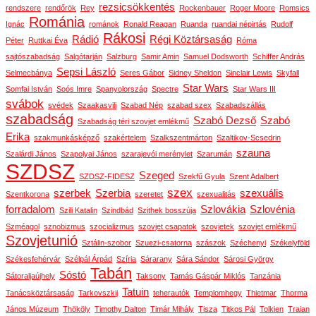
rezsicsökkentés
rendszere
rendőrök
Rey
Rockenbauer
Roger Moore
Romsics
Románia
Ignác
románok
Ronald Reagan
Ruanda
ruandai népirtás
Rudolf
Rákosi
Rádió
Régi Köztársaság
Péter
Ruttkai Éva
Róma
sajtószabadság
Salgótarján
Salzburg
Samir Amin
Samuel Dodsworth
Schiffer András
Sepsi László
Selmecbánya
Seres Gábor
Sidney Sheldon
Sinclair Lewis
Skyfall
Star Wars
Somfai István
Soós Imre
Spanyolország
Spectre
Star Wars III
svábok
svédek
Szaakasvili
Szabad Nép
szabad szex
Szabadszállás
szabadság
Szabó Dezső
Szabó
Szabadság téri szovjet emlékmű
Erika
szakmunkásképző
szakértelem
Szalkszentmárton
Szaltikov-Scsedrin
szauna
Szalárdi János
Szapolyai János
szarajevói merénylet
Szarumán
SZDSZ
Szeged
SZDSZ-FIDESZ
Szekfű Gyula
Szent Adalbert
szex
szerbek
Szerbia
szexuális
Szentkorona
szeretet
szexualitás
forradalom
Szlovákia
Szlovénia
Szili Katalin
Szindbád
Szithek bosszúja
Szméagol
sznobizmus
szocializmus
szovjet csapatok
szovjetek
szovjet emlékmű
Szovjetunió
Sztálin-szobor
Szuezi-csatorna
szászok
Széchenyi
Székelyföld
Székesfehérvár
Szélpál Árpád
Szíria
Sárarany
Sára Sándor
Sárosi György
Tabán
Sóstó
Sátoraljaújhely
Taksony
Tamás Gáspár Miklós
Tanzánia
Tatuin
Tanácsköztársaság
Tarkovszkij
teherautók
Templomhegy
Thietmar
Thorma
János Múzeum
Thököly
Timothy Dalton
Timár Mihály
Tisza
Titkos Pál
Tolkien
Traian