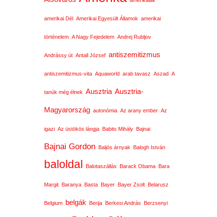
amerikaiak
amerikai Dél
Amerikai Egyesült Államok
amerikai
történelem
A Nagy Fejedelem
Andrej Rubljov
antiszemitizmus
Andrássy út
Antall József
antiszemitizmus-vita
Aquaworld
arab tavasz
Aszad
A
Ausztria
Ausztria-
tanúk még élnek
Magyarország
autonómia
Az arany ember
Az
igazi
Az üstökös lángja
Babits Mihály
Bajnai
Bajnai Gordon
Baljós árnyak
Balogh István
baloldal
Balotaszállás
Barack Obama
Bara
Margit
Baranya
Basta
Bayer
Bayer Zsolt
Belarusz
belgák
Belgium
Berija
Berkesi András
Berzsenyi