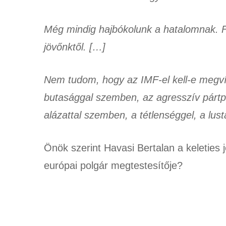
Még mindig hajbókolunk a hatalomnak. Fé
jövőnktől. […]
Nem tudom, hogy az IMF-el kell-e megví
butasággal szemben, az agresszív pártpo
alázattal szemben, a tétlenséggel, a l
Önök szerint Havasi Bertalan a keleties
európai polgár megtestesítője?