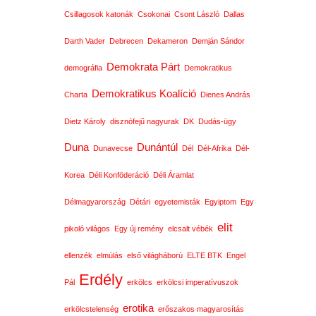
Csillagosok katonák
Csokonai
Csont László
Dallas
Darth Vader
Debrecen
Dekameron
Demján Sándor
Demokrata Párt
demográfia
Demokratikus
Demokratikus Koalíció
Charta
Dienes András
Dietz Károly
disznófejű nagyurak
DK
Dudás-ügy
Duna
Dunántúl
Dunavecse
Dél
Dél-Afrika
Dél-
Korea
Déli Konföderáció
Déli Áramlat
Délmagyarország
Détári
egyetemisták
Egyiptom
Egy
elit
pikoló világos
Egy új remény
elcsalt vébék
ellenzék
elmúlás
első világháború
ELTE BTK
Engel
Erdély
Pál
erkölcs
erkölcsi imperatívuszok
erotika
erkölcstelenség
erőszakos magyarosítás