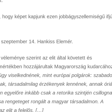
t.
t, hogy képet kapjunk ezen jobbágyszellemiségű ifj
 szeptember 14. Hankiss Elemér.
véleménye szerint az elit által követett és
 mértékben hozzájárultak Magyarország kudarcáho
 úgy viselkednének, mint európai polgárok: szabado
sak, társadalmilag érzékenyek lennének, annak óriá
egyelőre inkább csak a retorika szintjén csillogna
sa rengeteget rongált a magyar társadalmon. A
 elit a felelős. […]