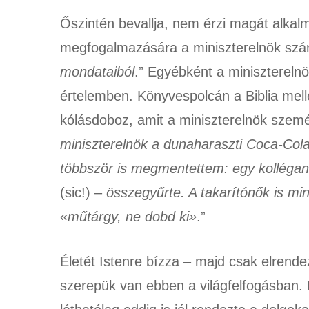
Őszintén bevallja, nem érzi magát alkal
megfogalmazására a miniszterelnök szá
mondataiból
.” Egyébként a minisztereln
értelemben. Könyvespolcán a Biblia melle
kólásdoboz, amit a miniszterelnök személy
miniszterelnök a dunaharaszti Coca-Cola
többször is megmentettem: egy kollégan
(sic!) –
összegyűrte. A takarítónők is min
«műtárgy, ne dobd ki»
.”
Életét Istenre bízza – majd csak elrend
szerepük van ebben a világfelfogásban. I