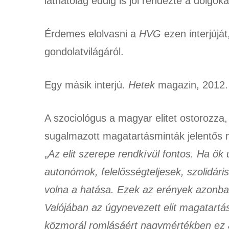
láthatólag eddig is jól rendezte a dolgoka
Érdemes elolvasni a
HVG
ezen interjújá
gondolatvilágáról.
Egy másik interjú.
Hetek
magazin, 2012.
A szociológus a magyar elitet ostorozza, 
sugalmazott magatartásminták jelentős
„
Az elit szerepe rendkívül fontos. Ha ők
autonómok, felelősségteljesek, szolidári
volna a hatása. Ezek az erények azonban 
Valójában az úgynevezett elit magatartá
közmorál romlásáért nagymértékben ez az