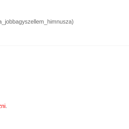
5/a_jobbagyszellem_himnusza)
zni
.