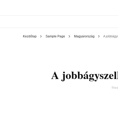
Kezdőlap
Sample Page
Magyarország
A jobbágy
A jobbágyszel
fris