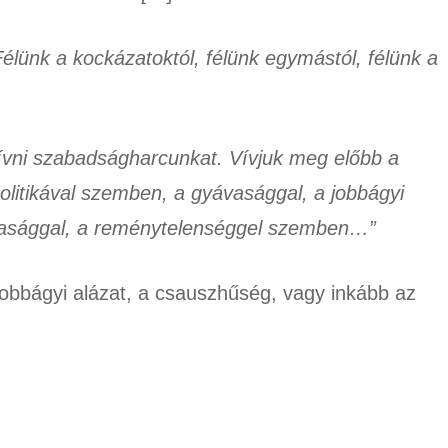
lünk a kockázatoktól, félünk egymástól, félünk a
vni szabadságharcunkat. Vívjuk meg előbb a
litikával szemben, a gyávasággal, a jobbágyi
ustasággal, a reménytelenséggel szemben…”
 jobbágyi alázat, a csauszhűség, vagy inkább az