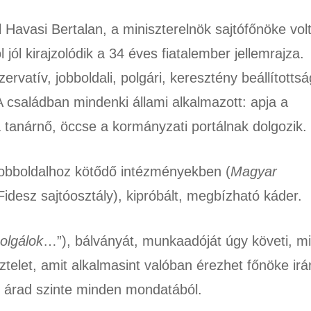
Havasi Bertalan, a miniszterelnök sajtófőnöke vol
 jól kirajzolódik a 34 éves fiatalember jellemrajza.
vatív, jobboldali, polgári, keresztény beállítottsá
 A családban mindenki állami alkalmazott: apja a
ja tanárnő, öccse a kormányzati portálnak dolgozik.
jobboldalhoz kötődő intézményekben (
Magyar
idesz sajtóosztály), kipróbált, megbízható káder.
olgálok
…”), bálványát, munkaadóját úgy követi, mi
ztelet, amit alkalmasint valóban érezhet főnöke irá
 árad szinte minden mondatából.