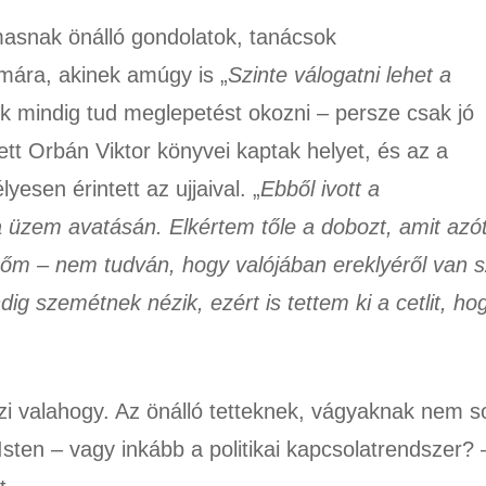
masnak önálló gondolatok, tanácsok
mára, akinek amúgy is „
Szinte válogatni lehet a
ök mindig tud meglepetést okozni – persze csak jó
tt Orbán Viktor könyvei kaptak helyet, és az a
esen érintett az ujjaival. „
Ebből ivott a
 üzem avatásán. Elkértem tőle a dobozt, amit azó
őm – nem tudván, hogy valójában ereklyéről van 
dig szemétnek nézik, ezért is tettem ki a cetlit, ho
ezi valahogy. Az önálló tetteknek, vágyaknak nem s
sten – vagy inkább a politikai kapcsolatrendszer? 