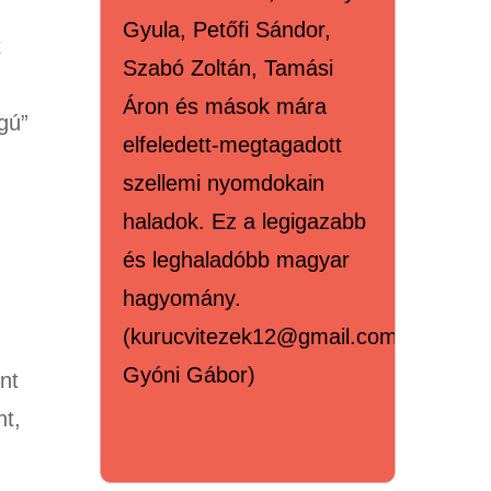
Gyula, Petőfi Sándor,
t
Szabó Zoltán, Tamási
Áron és mások mára
gú”
elfeledett-megtagadott
szellemi nyomdokain
haladok. Ez a legigazabb
és leghaladóbb magyar
hagyomány.
(kurucvitezek12@gmail.com,
Gyóni Gábor)
nt
nt,