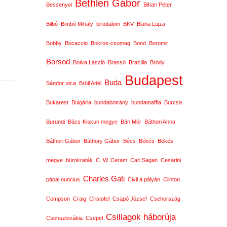
Bethlen Gábor
Bessenyei
Bihari Péter
Bilbó
Bimbó Mihály
birodalom
BKV
Blaha Lujza
Bobby
Bocaccio
Bokros-csomag
Bond
Boromir
Borsod
Botka László
Brassó
Brazília
Bródy
Budapest
Buda
Sándor utca
Brüll Adél
Bukarest
Bulgária
bundabotrány
bundamaffia
Burcsa
Burundi
Bács-Kiskun megye
Bán Mór
Báthori Anna
Báthori Gábor
Báthory Gábor
Bécs
Békés
Békés
megye
bürokraták
C. W. Ceram
Carl Sagan
Cesarini
Charles Gati
pápai nuncius
Civil a pályán
Clinton
Compson
Craig
Cristofel
Csapó József
Csehország
Csillagok háborúja
Csehszlovákia
Csepel