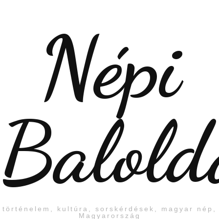
Népi
Balold
történelem, kultúra, sorskérdések, magyar nép,
Magyarország