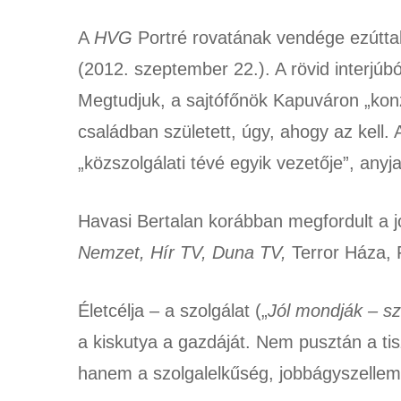
A
HVG
Portré rovatának vendége ezúttal 
(2012. szeptember 22.). A rövid interjúból
Megtudjuk, a sajtófőnök Kapuváron „konzer
családban született, úgy, ahogy az kell.
„közszolgálati tévé egyik vezetője”, any
Havasi Bertalan korábban megfordult a 
Nemzet, Hír TV, Duna TV,
Terror Háza, F
Életcélja – a szolgálat („
Jól mondják – sz
a kiskutya a gazdáját. Nem pusztán a tis
hanem a szolgalelkűség, jobbágyszellem