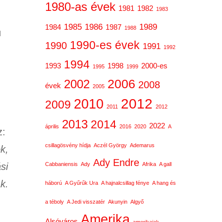
1980-as évek
1981
1982
1983
1985
1986
1989
1984
1987
1988
ú
1990-es évek
1990
1991
1992
1994
1993
1998
2000-es
1995
1999
2006
2002
2008
évek
2005
2012
2010
2009
2011
2012
2013
2014
2022
április
2016
2020
A
z:
csillagösvény hídja
Aczél György
Ademarus
k,
Ady Endre
si
Cabbaniensis
Ady
Afrika
A gall
k.
háború
A Gyűrűk Ura
A hajnalcsillag fénye
A hang és
a téboly
A Jedi visszatér
Akunyin
Algyő
Amerika
Alsóváros