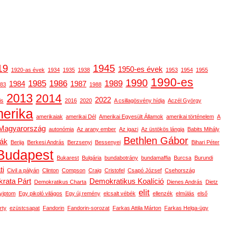
19
1945
1950-es évek
1920-as évek
1934
1935
1938
1953
1954
1955
1990-es
1990
1985
1986
1989
1984
1987
83
1988
2013
2014
2022
is
2016
2020
A csillagösvény hídja
Aczél György
erika
amerikaiak
amerikai Dél
Amerikai Egyesült Államok
amerikai történelem
A
-Magyarország
autonómia
Az arany ember
Az igazi
Az üstökös lángja
Babits Mihály
Bethlen Gábor
gák
Berija
Berkesi András
Berzsenyi
Bessenyei
Bihari Péter
Budapest
Bukarest
Bulgária
bundabotrány
bundamaffia
Burcsa
Burundi
ti
Civil a pályán
Clinton
Compson
Craig
Cristofel
Csapó József
Csehország
rata Párt
Demokratikus Koalíció
Demokratikus Charta
Dienes András
Dietz
elit
yiptom
Egy pikoló világos
Egy új remény
elcsalt vébék
ellenzék
elmúlás
első
rty
ezüstcsapat
Fandorin
Fandorin-sorozat
Farkas Attila Márton
Farkas Helga-ügy