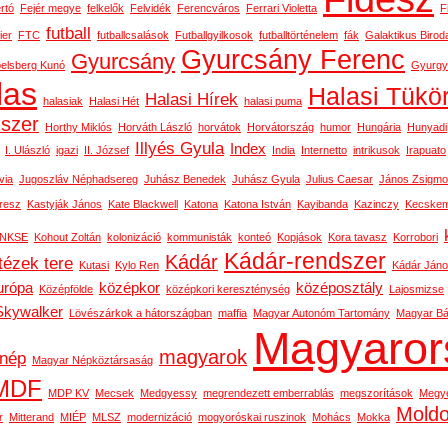
rtó
Fejér megye
felkelők
Felvidék
Ferencváros
Ferrari Violetta
F
futball
ier
FTC
futballcsalások
Futballgyilkosok
futballtörténelem
fák
Galaktikus Birod
Gyurcsány Ferenc
Gyurcsány
belsberg Kunó
Gyurgy
las
Halasi Tükö
Halasi Hírek
halasiak
Halasi Hét
halasi puma
dszer
Horthy Miklós
Horváth László
horvátok
Horvátország
humor
Hungária
Hunyadi
Illyés Gyula
Index
I. Ulászló
igazi
II. József
India
Internetto
intrikusok
Irapuato
via
Jugoszláv Néphadsereg
Juhász Benedek
Juhász Gyula
Julius Caesar
János Zsigm
resz
Kastyják János
Kate Blackwell
Katona
Katona István
Kayibanda
Kazinczy
Kecskem
NKSE
Kohout Zoltán
kolonizáció
kommunisták
konteó
Kopjások
Kora tavasz
Korrobori
Kádár-rendszer
Kádár
tézek tere
Kutasi
Kylo Ren
Kádár Ján
urópa
középkor
középosztály
Középfölde
középkori kereszténység
Lajosmizse
Skywalker
Lövészárkok a hátországban
maffia
Magyar Autonóm Tartomány
Magyar Bál
Magyaror
magyarok
nép
Magyar Népköztársaság
MDF
MDP KV
Mecsek
Medgyessy
megrendezett emberrablás
megszorítások
Megy
Mold
r
Mitterand
MIÉP
MLSZ
modernizáció
mogyoróskai ruszinok
Mohács
Mokka