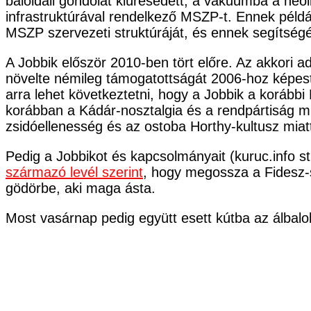
baloldali gondolat kiüresedett, a vákuumba a neol
infrastruktúrával rendelkező MSZP-t. Ennek példáj
MSZP szervezeti struktúráját, és ennek segítségé
A Jobbik először 2010-ben tört előre. Az akkori a
növelte némileg támogatottságát 2006-hoz képes
arra lehet következtetni, hogy a Jobbik a koráb
korábban a Kádár-nosztalgia és a rendpártiság m
zsidóellenesség és az ostoba Horthy-kultusz miatt
Pedig a Jobbikot és kapcsolmányait (kuruc.info st
származó levél szerint
, hogy megossza a Fidesz-s
gödörbe, aki maga ásta.
Most vasárnap pedig együtt esett kútba az álbalol