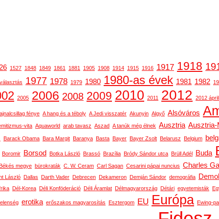
1918
19
1917
26
1527
1848
1849
1861
1881
1905
1908
1914
1915
1916
1980-as évek
1977
1978
1980
1981
1982
választás
1979
19
2012
2010
2006
002
2009
2008
2005
2011
2012 ápril
Am
Alsóváros
ajnalcsillag fénye
A hang és a téboly
A Jedi visszatér
Akunyin
Algyő
Ausztria
Ausztria
emitizmus-vita
Aquaworld
arab tavasz
Aszad
A tanúk még élnek
bel
s
Barack Obama
Bara Margit
Baranya
Basta
Bayer
Bayer Zsolt
Belarusz
Belgium
Borsod
Buda
Boromir
Botka László
Brassó
Brazília
Bródy Sándor utca
Brüll Adél
Charles Ga
Békés megye
bürokraták
C. W. Ceram
Carl Sagan
Cesarini pápai nuncius
Demok
t László
Dallas
Darth Vader
Debrecen
Dekameron
Demján Sándor
demográfia
rika
Dél-Korea
Déli Konföderáció
Déli Áramlat
Délmagyarország
Détári
egyetemisták
Eg
Európa
EU
erotika
telenség
erőszakos magyarosítás
Esztergom
Ewing-pa
Fidesz