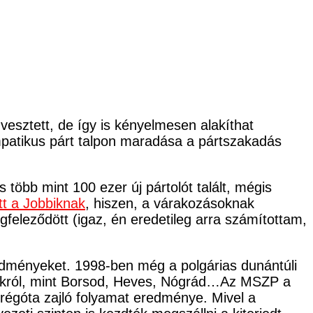
esztett, de így is kényelmesen alakíthat
impatikus párt talpon maradása a pártszakadás
s több mint 100 ezer új pártolót talált, mégis
tt a Jobbiknak
, hiszen, a várakozásoknak
feleződött (igaz, én eredetileg arra számítottam,
redményeket. 1998-ben még a polgárias dunántúli
rakról, mint Borsod, Heves, Nógrád…Az MSZP a
 régóta zajló folyamat eredménye. Mivel a