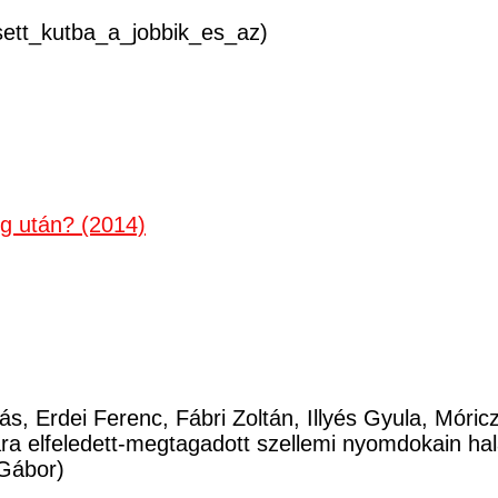
esett_kutba_a_jobbik_es_az)
ég után? (2014)
ás, Erdei Ferenc, Fábri Zoltán, Illyés Gyula, Móri
a elfeledett-megtagadott szellemi nyomdokain ha
Gábor)