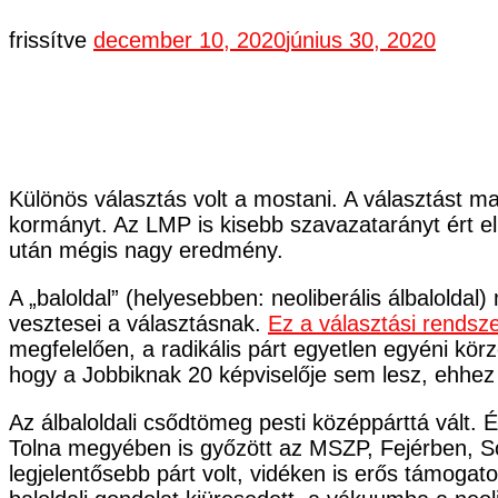
frissítve
december 10, 2020
június 30, 2020
Különös választás volt a mostani. A választást m
kormányt. Az LMP is kisebb szavazatarányt ért el
után mégis nagy eredmény.
A „baloldal” (helyesebben: neoliberális álbaloldal)
vesztesei a választásnak.
Ez a választási rendsz
megfelelően, a radikális párt egyetlen egyéni kö
hogy a Jobbiknak 20 képviselője sem lesz, ehhez 
Az álbaloldali csődtömeg pesti középpárttá vált
Tolna megyében is győzött az MSZP, Fejérben, 
legjelentősebb párt volt, vidéken is erős támogat