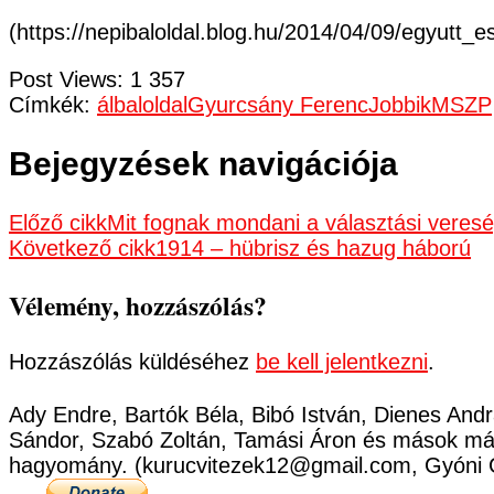
(https://nepibaloldal.blog.hu/2014/04/09/egyutt_
Post Views:
1 357
Címkék:
álbaloldal
Gyurcsány Ferenc
Jobbik
MSZP
Bejegyzések navigációja
Előző cikk
Mit fognak mondani a választási veres
Következő cikk
1914 – hübrisz és hazug háború
Vélemény, hozzászólás?
Hozzászólás küldéséhez
be kell jelentkezni
.
Ady Endre, Bartók Béla, Bibó István, Dienes Andr
Sándor, Szabó Zoltán, Tamási Áron és mások már
hagyomány. (kurucvitezek12@gmail.com, Gyóni 