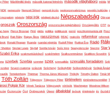
második világháború
y Péter
Másfélmillió lépés
második katonai felmérés
média
M
NDK
nemesség
Nemzeti Sírkert
nemzeti érzés
neokonzervativizmus
nevetés kultúrája
Népszabadság
népi írók
i mozgalom
népiség
népligeti diszkó
Obi-van
Oroszország
oroszok
oroszországi polgárháború
Országgyűlés
OTP
o
ac-hegy
Pierce Brosnan
Pirtó
plebs
politika
politikusok
pornó
posztkommunista elit
Posz
rasszizmus
reformkor
ti Brunó
Rab Ráby
Rajnay Ákos
REAC
reakciós
reformok
Rák
Rádió
ánok
Ronald Reagan
Ruanda
ruandai népirtás
Rudolf Péter
Ruttkai Éva
Star 
y Sheldon
Sinclair Lewis
Skyfall
Somfai István
Soós Imre
Spanyolország
Spectre
Szabó Erika
szakmunkásképző
szakértelem
Szalkszentmárton
Szaltikov-Scsedrin
S
szex
szerbek
Szerbia
szexuális forradalom
ona
szeretet
szexualitás
Szili
n-szobor
Szuezi-csatorna
szászok
Széchenyi
Székelyföld
Székesfehérvár
Szélpál Árpád
erautók
Templomhegy
Thietmar
Thorma János Múzeum
Thököly
Timothy Dalton
Timár M
Tóth Zoltán
történelem
Tölgyessy
Tölgyessy Péter
történelemszemlélet
T
rosi Polgár Kör
Vének Tanácsa
Völgyzugoly
vörösök
Washington
Woodrow Wilson
álbaloldal
rszág
Észtország
Ózd
Ördögszekér
Újpest
ávósok
értelmiség
és
őszödi 