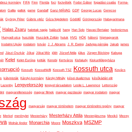
idesz-kormány
FIFA
Finn
Florida
foci
focivébék
Fodor Gábor
fogadási csalás
Forma-
alom
Gallia
gallok
game
Gandalf
Ganz-MÁVAG
GDP
George Lucas
Gerecse
ák
György Péter
Gábris vitéz
Géza fejedelem
Gödöllő
Görögország
Habayarimana
r
Halas Zsaru
halottak napja
halászlé
hang
Han Solo
Havasi Bertalan
hedonizmus
Hunyadi utca
husziták
Huszárik Zoltán
hutuk
HVG
HÖK
háború
hígmagyarok
Irodalmi Ujság
irodalom
István
J. J. Abrams
J. R. Ewing
Jadviga párnája
Jakab
james
ond
Jászi Oszkár
Jókai
Jókai Mór
jólét
József Attila
július
Jürgen Böcking
Kabuga
Kelet
ét
Kelet-Európa
kelták
Kenobi
Kertváros
Kisfaludy
Kiskunfélegyháza
Kossuth utca
korrupció
Kossuth
Kossuthkifli
Kossuth TSZ
Kovács
os
kálvinisták
Károlyi-kormány
Károlyi Mihály
kései dualizmus
későkádári elit
Lengyelország
Lazenby
lengyel társadalom
Leslie L. Lawrence
Lettország
int
magyarellenesség
magyar filmek
magyar gazdaság
magyar irodalom
magyar
szág
magyarság
magyar történelem
magyar történelmi regény
magyar
Mesterházy Attila
e
Merkel
merénylet
Mesterházy
Mesterjátszma
Mexikó
Mezey
ova
Moszkva
MSZMP
Monarchia
Molnár Andor
Moore