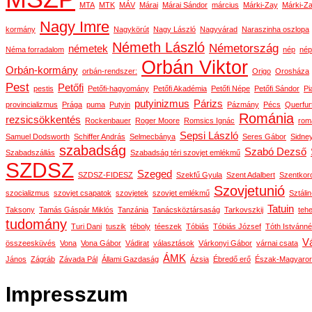
MTA
MTK
MÁV
Márai
Márai Sándor
március
Márki-Zay
Márki-Za
Nagy Imre
kormány
Nagykörút
Nagy László
Nagyvárad
Naraszinha oszlopa
Németh László
Németország
németek
Néma forradalom
nép
nép
Orbán Viktor
Orbán-kormány
orbán-rendszer:
Origo
Orosháza
Pest
Petőfi
pestis
Petőfi-hagyomány
Petőfi Akadémia
Petőfi Népe
Petőfi Sándor
Pi
putyinizmus
Párizs
provincializmus
Prága
puma
Putyin
Pázmány
Pécs
Querfur
Románia
rezsicsökkentés
Rockenbauer
Roger Moore
Romsics Ignác
rom
Sepsi László
Samuel Dodsworth
Schiffer András
Selmecbánya
Seres Gábor
Sidne
szabadság
Szabó Dezső
Szabadszállás
Szabadság téri szovjet emlékmű
SZDSZ
Szeged
SZDSZ-FIDESZ
Szekfű Gyula
Szent Adalbert
Szentkor
Szovjetunió
szocializmus
szovjet csapatok
szovjetek
szovjet emlékmű
Sztáli
Tatuin
Taksony
Tamás Gáspár Miklós
Tanzánia
Tanácsköztársaság
Tarkovszkij
teh
tudomány
Turi Dani
tuszik
téboly
téeszek
Tóbiás
Tóbiás József
Tóth Istvánné
Vá
összeesküvés
Vona
Vona Gábor
Vádirat
választások
Várkonyi Gábor
várnai csata
ÁMK
János
Zágráb
Závada Pál
Állami Gazdaság
Ázsia
Ébredő erő
Észak-Magyaro
Impresszum