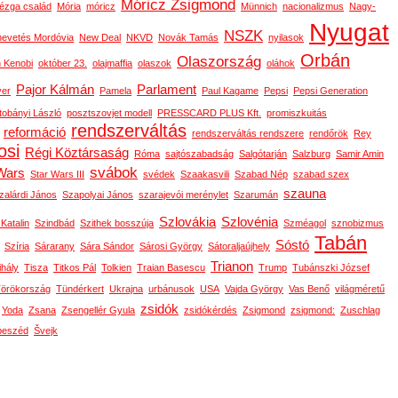
Móricz Zsigmond
ézga család
Mória
móricz
Münnich
nacionalizmus
Nagy-
Nyugat
NSZK
nevetés Mordóvia
New Deal
NKVD
Novák Tamás
nyilasok
Orbán
Olaszország
 Kenobi
október 23.
olajmaffia
olaszok
oláhok
Pajor Kálmán
Parlament
ver
Pamela
Paul Kagame
Pepsi
Pepsi Generation
tobányi László
posztszovjet modell
PRESSCARD PLUS Kft.
promiszkuitás
rendszerváltás
reformáció
rendszerváltás rendszere
rendőrök
Rey
osi
Régi Köztársaság
Róma
sajtószabadság
Salgótarján
Salzburg
Samir Amin
svábok
Wars
Star Wars III
svédek
Szaakasvili
Szabad Nép
szabad szex
szauna
zalárdi János
Szapolyai János
szarajevói merénylet
Szarumán
Szlovákia
Szlovénia
 Katalin
Szindbád
Szithek bosszúja
Szméagol
sznobizmus
Tabán
Sóstó
Szíria
Sárarany
Sára Sándor
Sárosi György
Sátoraljaújhely
Trianon
ihály
Tisza
Titkos Pál
Tolkien
Traian Basescu
Trump
Tubánszki József
örökország
Tündérkert
Ukrajna
urbánusok
USA
Vajda György
Vas Benő
világméretű
zsidók
Yoda
Zsana
Zsengellér Gyula
zsidókérdés
Zsigmond
zsigmond:
Zuschlag
beszéd
Švejk