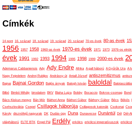
Címkék
80-as évek
15
14 pont
16. század
18. század
19. század
20. század
70-es évek
1956
1970-es évek
1958
1957
1960-as évek
1971
1973
1976-os elnök
2
évek
1994
1991
1993
1998
2000-es évek
1992
1995
1999
Ady Endre
Ademarus Cabbaniensis
Ady
Afrika
A gall háború
A Gyűrűk Ura
A h
antiszemitizmus
Nagy Fejedelem
Andrej Rubljov
Andrássy út
Antall József
antisz
baloldal
Bajnai Gordon
Bajnai
Baljós árnyak
Balogh István
Balotaszállá
Bilbó
Bimbó Mihály
birodalom
BKV
Blaha Lujza
Bobby
Bocaccio
Bokros-csomag
Bond
Bács-Kiskun megye
Bán Mór
Báthori Anna
Báthori Gábor
Báthory Gábor
Bécs
Békés
Csillagok háborúja
Csehszlovákia
Csepel
Csillagosok katonák
Csokonai
Cson
Duna
Dunántúl
Károly
disznófejű nagyurak
DK
Dudás-ügy
Dunavecse
Dél
Dél-Af
Erdély
világháború
ELTE BTK
Engel Pál
erkölcs
erkölcsi imperatívuszok
erkölcs