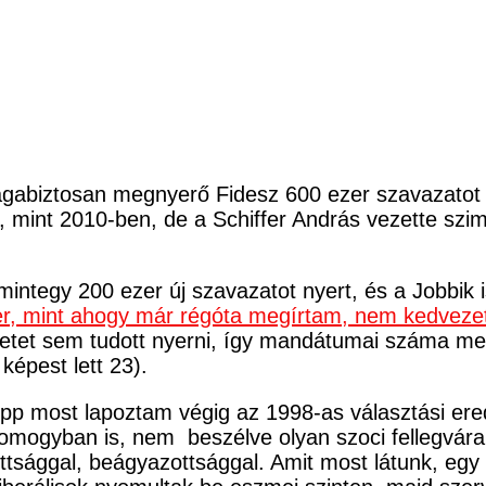
agabiztosan megnyerő Fidesz 600 ezer szavazatot v
, mint 2010-ben, de a Schiffer András vezette sz
 mintegy 200 ezer új szavazatot nyert, és a Jobbik i
er, mint ahogy már régóta megírtam, nem kedveze
rzetet sem tudott nyerni, így mandátumai száma meg
képest lett 23).
. Épp most lapoztam végig az 1998-as választási e
Somogyban is, nem beszélve olyan szoci fellegvá
ottsággal, beágyazottsággal. Amit most látunk, egy