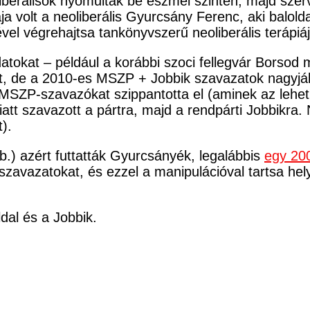
iberálisok nyomultak be eszmei szinten, majd szerve
a volt a neoliberális Gyurcsány Ferenc, aki balold
vel végrehajtsa tankönyvszerű neoliberális terápiá
datokat – például a korábbi szoci fellegvár Borsod
t, de a 2010-es MSZP + Jobbik szavazatok nagyjá
bi MSZP-szavazókat szippantotta el (aminek az leh
iatt szavazott a pártra, majd a rendpárti Jobbik
).
b.) azért futtatták Gyurcsányék, legalábbis
egy 200
zavazatokat, és ezzel a manipulációval tartsa he
dal és a Jobbik.