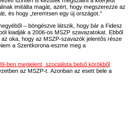
zeti szinten is kezdték megszállni a kiterjedt
alinak imitálta magát, azért, hogy megszerezze az
ját, és hogy „teremtsen egy új országot.”
 megyéből – böngészve látszik, hogy bár a Fidesz
ból kiadják a 2006-os MSZP szavazatokat. Ebből
et az oka, hogy az MSZP-szavazók jelentős része
ra. Nem a Szentkorona-eszme meg a
9-ben megjelent, szocialista belső körökből
lyzetben az MSZP-t. Azonban az esett bele a