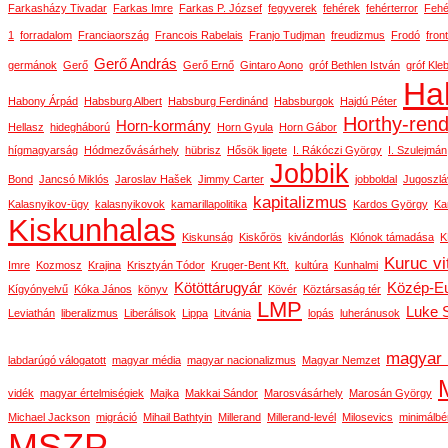
Farkasházy Tivadar
Farkas Imre
Farkas P. József
fegyverek
fehérek
fehérterror
Fehé
1
forradalom
Franciaország
Francois Rabelais
Franjo Tudjman
freudizmus
Frodó
front
Gerő András
germánok
Gerő
Gerő Ernő
Gintaro Aono
gróf Bethlen István
gróf Kle
Ha
Habony Árpád
Habsburg Albert
Habsburg Ferdinánd
Habsburgok
Hajdú Péter
Horthy-ren
Horn-kormány
Hellasz
hidegháború
Horn Gyula
Horn Gábor
hígmagyarság
Hódmezővásárhely
hübrisz
Hősök ligete
I. Rákóczi György
I. Szulejmán
Jobbik
Bond
Jancsó Miklós
Jaroslav Hašek
Jimmy Carter
jobboldal
Jugoszlá
kapitalizmus
Kalasnyikov-ügy
kalasnyikovok
kamarillapolitika
Kardos György
Ka
Kiskunhalas
Kiskunság
Kiskőrös
kivándorlás
Klónok támadása
K
Kuruc vi
Imre
Kozmosz
Krajina
Krisztyán Tódor
Kruger-Bent Kft.
kultúra
Kunhalmi
Kötöttárugyár
Közép-E
Kígyónyelvű
Kóka János
könyv
Kövér
Köztársaság tér
LMP
Luke 
Leviathán
liberalizmus
Liberálisok
Lippa
Litvánia
lopás
luheránusok
magyar 
labdarúgó válogatott
magyar média
magyar nacionalizmus
Magyar Nemzet
vidék
magyar értelmiségiek
Majka
Makkai Sándor
Marosvásárhely
Marosán György
Michael Jackson
migráció
Mihail Bathtyin
Millerand
Millerand-levél
Milosevics
minimálbé
MSZP