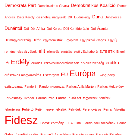
Demokrata Párt
Demokratikus Koalíció
Demokratikus Charta
Dienes
Duna
András
Dietz Károly
disznófejű nagyurak
DK
Dudás-ügy
Dunavecse
Dunántúl
Dél
Dél-Afrika
Dél-Korea
Déli Konföderáció
Déli Áramlat
Délmagyarország
Détári
egyetemisták
Egyiptom
Egy pikoló világos
Egy új
elit
remény
elcsalt vébék
ellenzék
elmúlás
első világháború
ELTE BTK
Engel
Erdély
erotika
Pál
erkölcs
erkölcsi imperatívuszok
erkölcstelenség
Európa
EU
erőszakos magyarosítás
Esztergom
Ewing-party
ezüstcsapat
Fandorin
Fandorin-sorozat
Farkas Attila Márton
Farkas Helga-ügy
Farkasházy Tivadar
Farkas Imre
Farkas P. József
fegyverek
fehérek
fehérterror
Fehértó
Fejér megye
felkelők
Felvidék
Ferencváros
Ferrari Violetta
Fidesz
Fidesz-kormány
FIFA
Finn
Florida
foci
focivébék
Fodor
Gábor
fogadási csalás
Forma-1
forradalom
Franciaország
Francois Rabelais