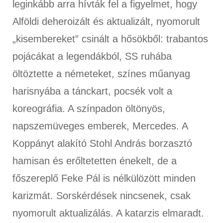
leginkább arra hívták fel a figyelmet, hogy
Alföldi deheroizált és aktualizált, nyomorult
„kisembereket” csinált a hősökből: trabantos
pojácákat a legendákból, SS ruhába
öltöztette a németeket, színes műanyag
harisnyába a tánckart, pocsék volt a
koreográfia. A színpadon öltönyös,
napszemüveges emberek, Mercedes. A
Koppányt alakító Stohl András borzasztó
hamisan és erőltetetten énekelt, de a
főszereplő Feke Pál is nélkülözött minden
karizmát. Sorskérdések nincsenek, csak
nyomorult aktualizálás. A katarzis elmaradt.