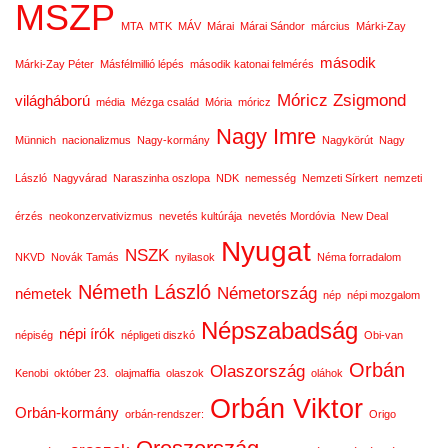
MSZP
MTA
MTK
MÁV
Márai
Márai Sándor
március
Márki-Zay
második
Márki-Zay Péter
Másfélmillió lépés
második katonai felmérés
Móricz Zsigmond
világháború
média
Mézga család
Mória
móricz
Nagy Imre
Münnich
nacionalizmus
Nagy-kormány
Nagykörút
Nagy
László
Nagyvárad
Naraszinha oszlopa
NDK
nemesség
Nemzeti Sírkert
nemzeti
érzés
neokonzervativizmus
nevetés kultúrája
nevetés Mordóvia
New Deal
Nyugat
NSZK
NKVD
Novák Tamás
nyilasok
Néma forradalom
Németh László
Németország
németek
nép
népi mozgalom
Népszabadság
népi írók
népiség
népligeti diszkó
Obi-van
Orbán
Olaszország
Kenobi
október 23.
olajmaffia
olaszok
oláhok
Orbán Viktor
Orbán-kormány
orbán-rendszer:
Origo