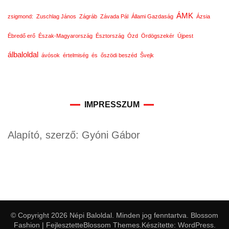
ÁMK
zsigmond:
Zuschlag János
Zágráb
Závada Pál
Állami Gazdaság
Ázsia
Ébredő erő
Észak-Magyarország
Észtország
Ózd
Ördögszekér
Újpest
álbaloldal
ávósok
értelmiség
és
őszödi beszéd
Švejk
IMPRESSZUM
Alapító, szerző: Gyóni Gábor
© Copyright 2026
Népi Baloldal
. Minden jog fenntartva.
Blossom
Fashion | Fejlesztette
Blossom Themes
.Készítette:
WordPress
.