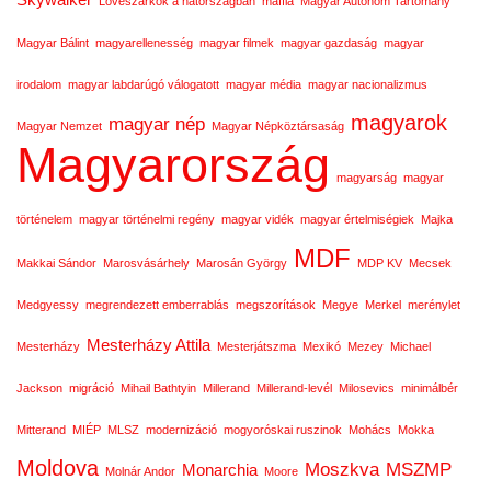
Skywalker
Lövészárkok a hátországban
maffia
Magyar Autonóm Tartomány
Magyar Bálint
magyarellenesség
magyar filmek
magyar gazdaság
magyar
irodalom
magyar labdarúgó válogatott
magyar média
magyar nacionalizmus
magyarok
magyar nép
Magyar Nemzet
Magyar Népköztársaság
Magyarország
magyarság
magyar
történelem
magyar történelmi regény
magyar vidék
magyar értelmiségiek
Majka
MDF
Makkai Sándor
Marosvásárhely
Marosán György
MDP KV
Mecsek
Medgyessy
megrendezett emberrablás
megszorítások
Megye
Merkel
merénylet
Mesterházy Attila
Mesterházy
Mesterjátszma
Mexikó
Mezey
Michael
Jackson
migráció
Mihail Bathtyin
Millerand
Millerand-levél
Milosevics
minimálbér
Mitterand
MIÉP
MLSZ
modernizáció
mogyoróskai ruszinok
Mohács
Mokka
Moldova
Moszkva
MSZMP
Monarchia
Molnár Andor
Moore