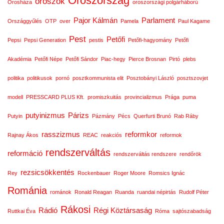
Oroszország
oroszok
Orosháza
oroszországi polgárháború
Pajor Kálmán
Parlament
Országgyűlés
OTP
over
Pamela
Paul Kagame
Pest
Petőfi
Pepsi
Pepsi Generation
pestis
Petőfi-hagyomány
Petőfi
Akadémia
Petőfi Népe
Petőfi Sándor
Piac-hegy
Pierce Brosnan
Pirtó
plebs
politika
politikusok
pornó
posztkommunista elit
Posztobányi László
posztszovjet
modell
PRESSCARD PLUS Kft.
promiszkuitás
provincializmus
Prága
puma
putyinizmus
Párizs
Putyin
Pázmány
Pécs
Querfurti Brunó
Rab Ráby
rasszizmus
reformkor
Rajnay Ákos
REAC
reakciós
reformok
rendszerváltás
reformáció
rendszerváltás rendszere
rendőrök
rezsicsökkentés
Rey
Rockenbauer
Roger Moore
Romsics Ignác
Románia
románok
Ronald Reagan
Ruanda
ruandai népirtás
Rudolf Péter
Rákosi
Rádió
Régi Köztársaság
Ruttkai Éva
Róma
sajtószabadság