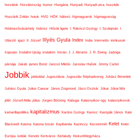
horvátok
Horvátország
humor
Hungária
Hunyadi
Hunyadi utca
husziták
Huszárik Zoltán
hutuk
HVG
HÖK
háború
hígmagyarok
hígmagyarság
Hódmezővásárhely
hübrisz
Hősök ligete
I. Rákóczi György
I. Szulejmán
I.
Illyés Gyula
Index
Ulászló
igazi
II. József
India
Internetto
intrikusok
Irapuato
Irodalmi Ujság
irodalom
István
J. J. Abrams
J. R. Ewing
Jadviga
párnája
Jakab
james Bond
Jancsó Miklós
Jaroslav Hašek
Jimmy Carter
Jobbik
jobboldal
Jugoszlávia
Jugoszláv Néphadsereg
Juhász Benedek
Juhász Gyula
Julius Caesar
János Zsigmond
Jászi Oszkár
Jókai
Jókai Mór
jólét
József Attila
július
Jürgen Böcking
Kabuga
Kalasnyikov-ügy
kalasnyikovok
kapitalizmus
kamarillapolitika
Kardos György
Karesz
Kastyják János
Kate
Kelet
Blackwell
Katona
Katona István
Kayibanda
Kazinczy
Kecskemét
Kelet-
Európa
kelták
Kenobi
Kertváros
Kisfaludy
Kiskunfélegyháza