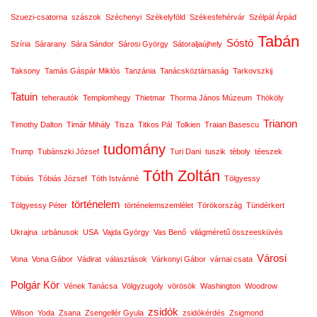
Szuezi-csatorna
szászok
Széchenyi
Székelyföld
Székesfehérvár
Szélpál Árpád
Tabán
Sóstó
Szíria
Sárarany
Sára Sándor
Sárosi György
Sátoraljaújhely
Taksony
Tamás Gáspár Miklós
Tanzánia
Tanácsköztársaság
Tarkovszkij
Tatuin
teherautók
Templomhegy
Thietmar
Thorma János Múzeum
Thököly
Trianon
Timothy Dalton
Timár Mihály
Tisza
Titkos Pál
Tolkien
Traian Basescu
tudomány
Trump
Tubánszki József
Turi Dani
tuszik
téboly
téeszek
Tóth Zoltán
Tóbiás
Tóbiás József
Tóth Istvánné
Tölgyessy
történelem
Tölgyessy Péter
történelemszemlélet
Törökország
Tündérkert
Ukrajna
urbánusok
USA
Vajda György
Vas Benő
világméretű összeesküvés
Városi
Vona
Vona Gábor
Vádirat
választások
Várkonyi Gábor
várnai csata
Polgár Kör
Vének Tanácsa
Völgyzugoly
vörösök
Washington
Woodrow
zsidók
Wilson
Yoda
Zsana
Zsengellér Gyula
zsidókérdés
Zsigmond