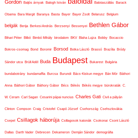
baloldal
Gordon
Baljós árnyak
Balogh István
Balotaszállás
Barack
Obama
Bara Margit
Baranya
Basta
Bayer
Bayer Zsolt
Belarusz
Belgium
Bethlen Gábor
belgák
Berija
Berkesi András
Berzsenyi
Bessenyei
Bihari Péter
Bilbó
Bimbó Mihály
birodalom
BKV
Blaha Lujza
Bobby
Bocaccio
Borsod
Bokros-csomag
Bond
Boromir
Botka László
Brassó
Brazília
Bródy
Budapest
Buda
Sándor utca
Brüll Adél
Bukarest
Bulgária
bundabotrány
bundamaffia
Burcsa
Burundi
Bács-Kiskun megye
Bán Mór
Báthori
Anna
Báthori Gábor
Báthory Gábor
Bécs
Békés
Békés megye
bürokraták
C.
Charles Gati
W. Ceram
Carl Sagan
Cesarini pápai nuncius
Civil a pályán
Clinton
Compson
Craig
Cristofel
Csapó József
Csehország
Csehszlovákia
Csillagok háborúja
Csepel
Csillagosok katonák
Csokonai
Csont László
Dallas
Darth Vader
Debrecen
Dekameron
Demján Sándor
demográfia