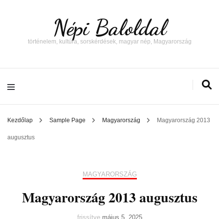
Népi Baloldal
történelem, kultúra, sorskérdések, magyar nép, Magyarország
Kezdőlap
Sample Page
Magyarország
Magyarország 2013
augusztus
MAGYARORSZÁG
Magyarország 2013 augusztus
frissítve
május 5, 2025