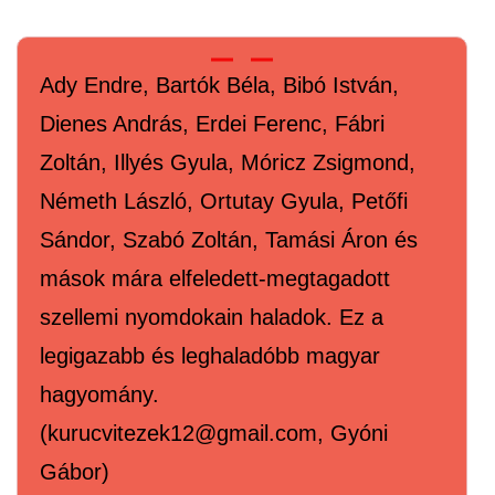
Ady Endre, Bartók Béla, Bibó István,
Dienes András, Erdei Ferenc, Fábri
Zoltán, Illyés Gyula, Móricz Zsigmond,
Németh László, Ortutay Gyula, Petőfi
Sándor, Szabó Zoltán, Tamási Áron és
mások mára elfeledett-megtagadott
szellemi nyomdokain haladok. Ez a
legigazabb és leghaladóbb magyar
hagyomány.
(kurucvitezek12@gmail.com, Gyóni
Gábor)