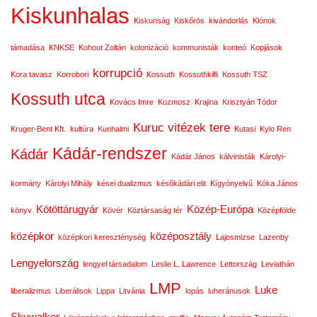
Kiskunhalas
Kiskunság
Kiskőrös
kivándorlás
Klónok
támadása
KNKSE
Kohout Zoltán
kolonizáció
kommunisták
konteó
Kopjások
korrupció
Kora tavasz
Korrobori
Kossuth
Kossuthkifli
Kossuth TSZ
Kossuth utca
Kovács Imre
Kozmosz
Krajina
Krisztyán Tódor
Kuruc vitézek tere
Kruger-Bent Kft.
kultúra
Kunhalmi
Kutasi
Kylo Ren
Kádár-rendszer
Kádár
Kádár János
kálvinisták
Károlyi-
kormány
Károlyi Mihály
kései dualizmus
későkádári elit
Kígyónyelvű
Kóka János
Kötöttárugyár
Közép-Európa
könyv
Kövér
Köztársaság tér
Középfölde
középkor
középosztály
középkori kereszténység
Lajosmizse
Lazenby
Lengyelország
lengyel társadalom
Leslie L. Lawrence
Lettország
Leviathán
LMP
Luke
liberalizmus
Liberálisok
Lippa
Litvánia
lopás
luheránusok