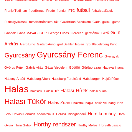
futball
Franjo Tudjman
freudizmus
Frodó
frontier
FTC
futballcsalások
Futballgyilkosok
futballtörténelem
fák
Galaktikus Birodalom
Gallia
gallok
game
Gerő
Gandalf
Ganz-MÁVAG
GDP
George Lucas
Gerecse
germánok
Gerő
András
Gerő Ernő
Gintaro Aono
gróf Bethlen István
gróf Klebelsberg Kunó
Gyurcsány Ferenc
Gyurcsány
Gyurgyák
György Péter
Gábris vitéz
Géza fejedelem
Gödöllő
Görögország
Habayarimana
Habony Árpád
Habsburg Albert
Habsburg Ferdinánd
Habsburgok
Hajdú Péter
Halas
Halasi Hírek
halasiak
Halasi Hét
halasi puma
Halasi Tükör
Halas Zsaru
halottak napja
halászlé
hang
Han
Horn-kormány
Solo
Havasi Bertalan
hedonizmus
Hellasz
hidegháború
Horn
Horthy-rendszer
Gyula
Horn Gábor
Horthy Miklós
Horváth László