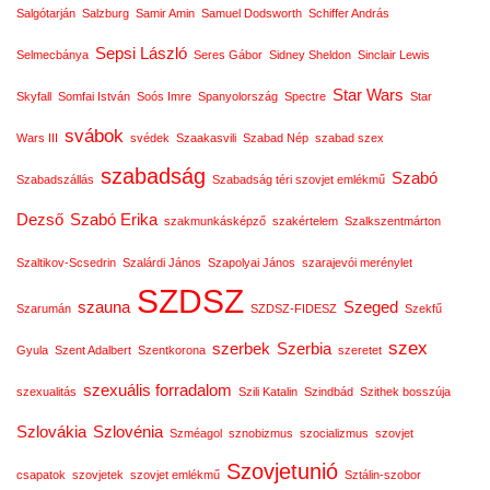
Salgótarján
Salzburg
Samir Amin
Samuel Dodsworth
Schiffer András
Sepsi László
Selmecbánya
Seres Gábor
Sidney Sheldon
Sinclair Lewis
Star Wars
Skyfall
Somfai István
Soós Imre
Spanyolország
Spectre
Star
svábok
Wars III
svédek
Szaakasvili
Szabad Nép
szabad szex
szabadság
Szabó
Szabadszállás
Szabadság téri szovjet emlékmű
Dezső
Szabó Erika
szakmunkásképző
szakértelem
Szalkszentmárton
Szaltikov-Scsedrin
Szalárdi János
Szapolyai János
szarajevói merénylet
SZDSZ
szauna
Szeged
Szarumán
SZDSZ-FIDESZ
Szekfű
szex
szerbek
Szerbia
Gyula
Szent Adalbert
Szentkorona
szeretet
szexuális forradalom
szexualitás
Szili Katalin
Szindbád
Szithek bosszúja
Szlovákia
Szlovénia
Szméagol
sznobizmus
szocializmus
szovjet
Szovjetunió
csapatok
szovjetek
szovjet emlékmű
Sztálin-szobor