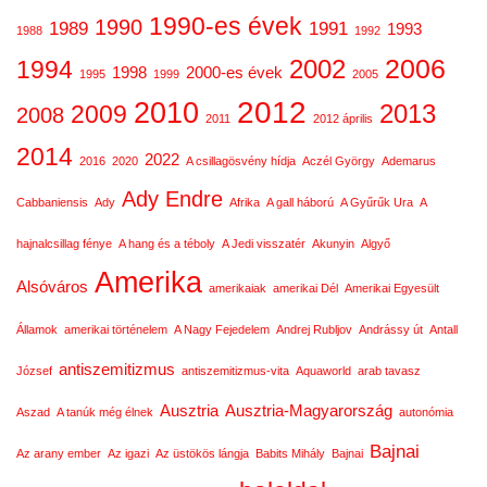
1990-es évek
1990
1989
1991
1993
1988
1992
2006
2002
1994
1998
2000-es évek
1995
1999
2005
2012
2010
2013
2009
2008
2011
2012 április
2014
2022
2016
2020
A csillagösvény hídja
Aczél György
Ademarus
Ady Endre
Cabbaniensis
Ady
Afrika
A gall háború
A Gyűrűk Ura
A
hajnalcsillag fénye
A hang és a téboly
A Jedi visszatér
Akunyin
Algyő
Amerika
Alsóváros
amerikaiak
amerikai Dél
Amerikai Egyesült
Államok
amerikai történelem
A Nagy Fejedelem
Andrej Rubljov
Andrássy út
Antall
antiszemitizmus
József
antiszemitizmus-vita
Aquaworld
arab tavasz
Ausztria
Ausztria-Magyarország
Aszad
A tanúk még élnek
autonómia
Bajnai
Az arany ember
Az igazi
Az üstökös lángja
Babits Mihály
Bajnai