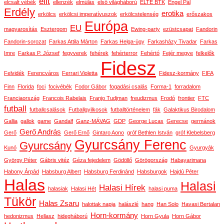
elit
elcsalt vébék
ellenzék
elmúlás
első világháború
ELTE BTK
Engel Pál
Erdély
erotika
erkölcs
erkölcsi imperatívuszok
erkölcstelenség
erőszakos
Európa
EU
magyarosítás
Esztergom
Ewing-party
ezüstcsapat
Fandorin
Fandorin-sorozat
Farkas Attila Márton
Farkas Helga-ügy
Farkasházy Tivadar
Farkas
Imre
Farkas P. József
fegyverek
fehérek
fehérterror
Fehértó
Fejér megye
felkelők
Fidesz
Felvidék
Ferencváros
Ferrari Violetta
Fidesz-kormány
FIFA
Finn
Florida
foci
focivébék
Fodor Gábor
fogadási csalás
Forma-1
forradalom
Franciaország
Francois Rabelais
Franjo Tudjman
freudizmus
Frodó
frontier
FTC
futball
futballcsalások
Futballgyilkosok
futballtörténelem
fák
Galaktikus Birodalom
Gallia
gallok
game
Gandalf
Ganz-MÁVAG
GDP
George Lucas
Gerecse
germánok
Gerő András
Gerő
Gerő Ernő
Gintaro Aono
gróf Bethlen István
gróf Klebelsberg
Gyurcsány Ferenc
Gyurcsány
Kunó
Gyurgyák
György Péter
Gábris vitéz
Géza fejedelem
Gödöllő
Görögország
Habayarimana
Habony Árpád
Habsburg Albert
Habsburg Ferdinánd
Habsburgok
Hajdú Péter
Halas
Halasi
Halasi Hírek
halasiak
Halasi Hét
halasi puma
Tükör
Halas Zsaru
halottak napja
halászlé
hang
Han Solo
Havasi Bertalan
Horn-kormány
hedonizmus
Hellasz
hidegháború
Horn Gyula
Horn Gábor