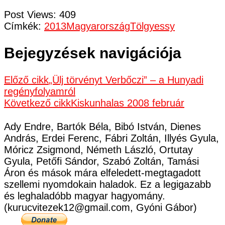
Post Views:
409
Címkék:
2013
Magyarország
Tölgyessy
Bejegyzések navigációja
Előző cikk
„Ülj törvényt Verbőczi” – a Hunyadi
regényfolyamról
Következő cikk
Kiskunhalas 2008 február
Ady Endre, Bartók Béla, Bibó István, Dienes
András, Erdei Ferenc, Fábri Zoltán, Illyés Gyula,
Móricz Zsigmond, Németh László, Ortutay
Gyula, Petőfi Sándor, Szabó Zoltán, Tamási
Áron és mások mára elfeledett-megtagadott
szellemi nyomdokain haladok. Ez a legigazabb
és leghaladóbb magyar hagyomány.
(kurucvitezek12@gmail.com, Gyóni Gábor)