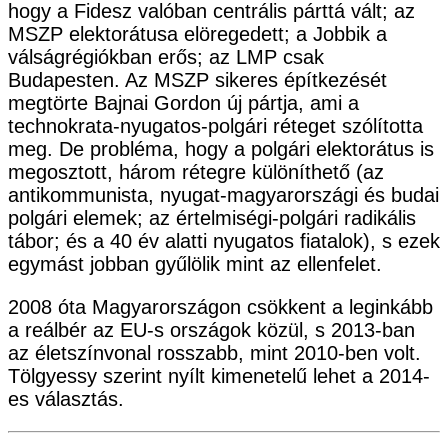
hogy a Fidesz valóban centrális párttá vált; az
MSZP elektorátusa elöregedett; a Jobbik a
válságrégiókban erős; az LMP csak
Budapesten. Az MSZP sikeres építkezését
megtörte Bajnai Gordon új pártja, ami a
technokrata-nyugatos-polgári réteget szólította
meg. De probléma, hogy a polgári elektorátus is
megosztott, három rétegre különíthető (az
antikommunista, nyugat-magyarországi és budai
polgári elemek; az értelmiségi-polgári radikális
tábor; és a 40 év alatti nyugatos fiatalok), s ezek
egymást jobban gyűlölik mint az ellenfelet.
2008 óta Magyarországon csökkent a leginkább
a reálbér az EU-s országok közül, s 2013-ban
az életszínvonal rosszabb, mint 2010-ben volt.
Tölgyessy szerint nyílt kimenetelű lehet a 2014-
es választás.