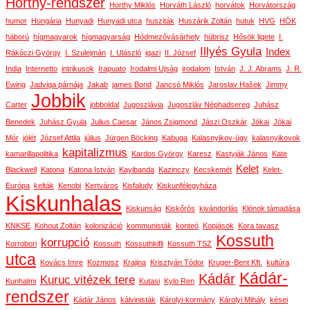
Horthy-rendszer
Horthy Miklós
Horváth László
horvátok
Horvátország
humor
Hungária
Hunyadi
Hunyadi utca
husziták
Huszárik Zoltán
hutuk
HVG
HÖK
háború
hígmagyarok
hígmagyarság
Hódmezővásárhely
hübrisz
Hősök ligete
I.
Illyés Gyula
Index
Rákóczi György
I. Szulejmán
I. Ulászló
igazi
II. József
India
Internetto
intrikusok
Irapuato
Irodalmi Ujság
irodalom
István
J. J. Abrams
J. R.
Ewing
Jadviga párnája
Jakab
james Bond
Jancsó Miklós
Jaroslav Hašek
Jimmy
Jobbik
Carter
jobboldal
Jugoszlávia
Jugoszláv Néphadsereg
Juhász
Benedek
Juhász Gyula
Julius Caesar
János Zsigmond
Jászi Oszkár
Jókai
Jókai
Mór
jólét
József Attila
július
Jürgen Böcking
Kabuga
Kalasnyikov-ügy
kalasnyikovok
kapitalizmus
kamarillapolitika
Kardos György
Karesz
Kastyják János
Kate
Kelet
Blackwell
Katona
Katona István
Kayibanda
Kazinczy
Kecskemét
Kelet-
Európa
kelták
Kenobi
Kertváros
Kisfaludy
Kiskunfélegyháza
Kiskunhalas
Kiskunság
Kiskőrös
kivándorlás
Klónok támadása
KNKSE
Kohout Zoltán
kolonizáció
kommunisták
konteó
Kopjások
Kora tavasz
Kossuth
korrupció
Korrobori
Kossuth
Kossuthkifli
Kossuth TSZ
utca
Kovács Imre
Kozmosz
Krajina
Krisztyán Tódor
Kruger-Bent Kft.
kultúra
Kádár-
Kádár
Kuruc vitézek tere
Kunhalmi
Kutasi
Kylo Ren
rendszer
Kádár János
kálvinisták
Károlyi-kormány
Károlyi Mihály
kései