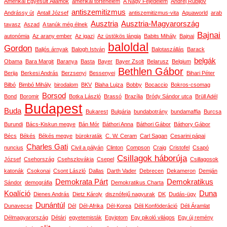
Amerikai Egyesült Államok
amerikai történelem
A Nagy Fejedelem
Andrej Rubljov
antiszemitizmus
Andrássy út
Antall József
antiszemitizmus-vita
Aquaworld
arab
Ausztria
Ausztria-Magyarország
tavasz
Aszad
A tanúk még élnek
Bajnai
autonómia
Az arany ember
Az igazi
Az üstökös lángja
Babits Mihály
Bajnai
baloldal
Gordon
Baljós árnyak
Balogh István
Balotaszállás
Barack
belgák
Obama
Bara Margit
Baranya
Basta
Bayer
Bayer Zsolt
Belarusz
Belgium
Bethlen Gábor
Berija
Berkesi András
Berzsenyi
Bessenyei
Bihari Péter
Bilbó
Bimbó Mihály
birodalom
BKV
Blaha Lujza
Bobby
Bocaccio
Bokros-csomag
Borsod
Bond
Boromir
Botka László
Brassó
Brazília
Bródy Sándor utca
Brüll Adél
Budapest
Buda
Bukarest
Bulgária
bundabotrány
bundamaffia
Burcsa
Burundi
Bács-Kiskun megye
Bán Mór
Báthori Anna
Báthori Gábor
Báthory Gábor
Bécs
Békés
Békés megye
bürokraták
C. W. Ceram
Carl Sagan
Cesarini pápai
Charles Gati
nuncius
Civil a pályán
Clinton
Compson
Craig
Cristofel
Csapó
Csillagok háborúja
József
Csehország
Csehszlovákia
Csepel
Csillagosok
katonák
Csokonai
Csont László
Dallas
Darth Vader
Debrecen
Dekameron
Demján
Demokrata Párt
Demokratikus
Sándor
demográfia
Demokratikus Charta
Koalíció
Duna
Dienes András
Dietz Károly
disznófejű nagyurak
DK
Dudás-ügy
Dunántúl
Dunavecse
Dél
Dél-Afrika
Dél-Korea
Déli Konföderáció
Déli Áramlat
Délmagyarország
Détári
egyetemisták
Egyiptom
Egy pikoló világos
Egy új remény