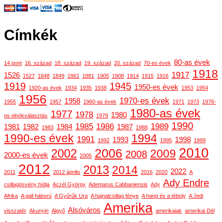
Címkék
80-as évek
14 pont
16. század
18. század
19. század
20. század
70-es évek
1918
1917
1526
1527
1848
1849
1861
1881
1905
1908
1914
1915
1916
1919
1945
1950-es évek
1920-as évek
1934
1935
1938
1953
1954
1956
1970-es évek
1958
1955
1957
1960-as évek
1971
1973
1976-
1980-as évek
1977
1978
1980
os elnökválasztás
1979
1990
1985
1986
1989
1981
1982
1984
1987
1983
1988
1990-es évek
1994
1991
1993
1998
1992
1995
1999
2010
2006
2002
2009
2008
2000-es évek
2005
2012
2013
2014
2022
2011
2012 április
2016
2020
A
Ady Endre
csillagösvény hídja
Aczél György
Ademarus Cabbaniensis
Ady
Afrika
A gall háború
A Gyűrűk Ura
A hajnalcsillag fénye
A hang és a téboly
A Jedi
Amerika
Alsóváros
visszatér
Akunyin
Algyő
amerikaiak
amerikai Dél