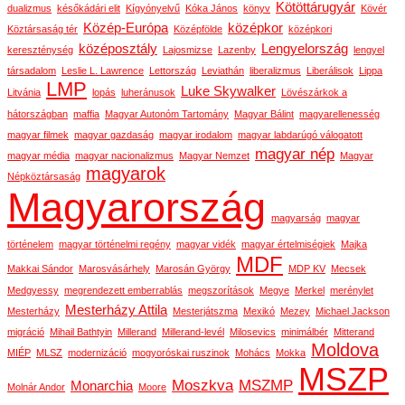
Kötöttárugyár
dualizmus
későkádári elit
Kígyónyelvű
Kóka János
könyv
Kövér
Közép-Európa
középkor
Köztársaság tér
Középfölde
középkori
középosztály
Lengyelország
kereszténység
Lajosmizse
Lazenby
lengyel
társadalom
Leslie L. Lawrence
Lettország
Leviathán
liberalizmus
Liberálisok
Lippa
LMP
Luke Skywalker
Litvánia
lopás
luheránusok
Lövészárkok a
hátországban
maffia
Magyar Autonóm Tartomány
Magyar Bálint
magyarellenesség
magyar filmek
magyar gazdaság
magyar irodalom
magyar labdarúgó válogatott
magyar nép
magyar média
magyar nacionalizmus
Magyar Nemzet
Magyar
magyarok
Népköztársaság
Magyarország
magyarság
magyar
történelem
magyar történelmi regény
magyar vidék
magyar értelmiségiek
Majka
MDF
Makkai Sándor
Marosvásárhely
Marosán György
MDP KV
Mecsek
Medgyessy
megrendezett emberrablás
megszorítások
Megye
Merkel
merénylet
Mesterházy Attila
Mesterházy
Mesterjátszma
Mexikó
Mezey
Michael Jackson
migráció
Mihail Bathtyin
Millerand
Millerand-levél
Milosevics
minimálbér
Mitterand
Moldova
MIÉP
MLSZ
modernizáció
mogyoróskai ruszinok
Mohács
Mokka
MSZP
Moszkva
MSZMP
Monarchia
Molnár Andor
Moore