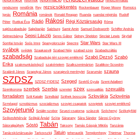
reformkor
reformáció
reformok
rendszerváltás
rezsicsökkentés
rendszere
rendőrök
Rey
Rockenbauer
Roger Moore
Romsics
Románia
Ignác
románok
Ronald Reagan
Ruanda
ruandai népirtás
Rudolf
Rákosi
Rádió
Régi Köztársaság
Péter
Ruttkai Éva
Róma
sajtószabadság
Salgótarján
Salzburg
Samir Amin
Samuel Dodsworth
Schiffer András
Sepsi László
Selmecbánya
Seres Gábor
Sidney Sheldon
Sinclair Lewis
Skyfall
Star Wars
Somfai István
Soós Imre
Spanyolország
Spectre
Star Wars III
svábok
svédek
Szaakasvili
Szabad Nép
szabad szex
Szabadszállás
szabadság
Szabó Dezső
Szabó
Szabadság téri szovjet emlékmű
Erika
szakmunkásképző
szakértelem
Szalkszentmárton
Szaltikov-Scsedrin
szauna
Szalárdi János
Szapolyai János
szarajevói merénylet
Szarumán
SZDSZ
Szeged
SZDSZ-FIDESZ
Szekfű Gyula
Szent Adalbert
szex
szerbek
Szerbia
szexuális
Szentkorona
szeretet
szexualitás
forradalom
Szlovákia
Szlovénia
Szili Katalin
Szindbád
Szithek bosszúja
Szméagol
sznobizmus
szocializmus
szovjet csapatok
szovjetek
szovjet emlékmű
Szovjetunió
Sztálin-szobor
Szuezi-csatorna
szászok
Széchenyi
Székelyföld
Székesfehérvár
Szélpál Árpád
Szíria
Sárarany
Sára Sándor
Sárosi György
Tabán
Sóstó
Sátoraljaújhely
Taksony
Tamás Gáspár Miklós
Tanzánia
Tatuin
Tanácsköztársaság
Tarkovszkij
teherautók
Templomhegy
Thietmar
Thorma