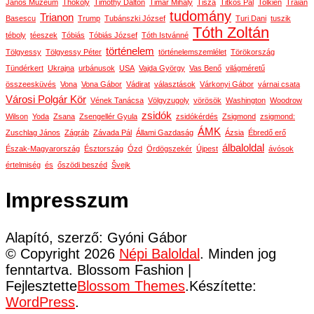
János Múzeum
Thököly
Timothy Dalton
Timár Mihály
Tisza
Titkos Pál
Tolkien
Traian
tudomány
Trianon
Basescu
Trump
Tubánszki József
Turi Dani
tuszik
Tóth Zoltán
téboly
téeszek
Tóbiás
Tóbiás József
Tóth Istvánné
történelem
Tölgyessy
Tölgyessy Péter
történelemszemlélet
Törökország
Tündérkert
Ukrajna
urbánusok
USA
Vajda György
Vas Benő
világméretű
összeesküvés
Vona
Vona Gábor
Vádirat
választások
Várkonyi Gábor
várnai csata
Városi Polgár Kör
Vének Tanácsa
Völgyzugoly
vörösök
Washington
Woodrow
zsidók
Wilson
Yoda
Zsana
Zsengellér Gyula
zsidókérdés
Zsigmond
zsigmond:
ÁMK
Zuschlag János
Zágráb
Závada Pál
Állami Gazdaság
Ázsia
Ébredő erő
álbaloldal
Észak-Magyarország
Észtország
Ózd
Ördögszekér
Újpest
ávósok
értelmiség
és
őszödi beszéd
Švejk
Impresszum
Alapító, szerző: Gyóni Gábor
© Copyright 2026
Népi Baloldal
. Minden jog
fenntartva.
Blossom Fashion |
Fejlesztette
Blossom Themes
.Készítette:
WordPress
.