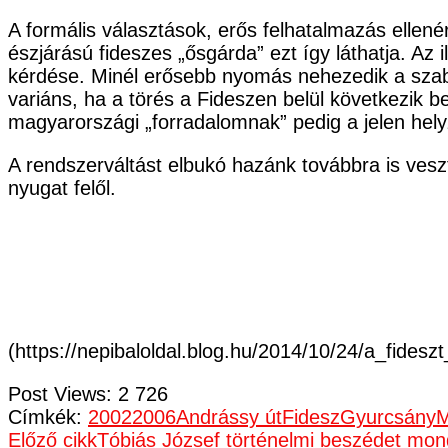
A formális választások, erős felhatalmazás elle
észjárású fideszes „ősgárda” ezt így láthatja. Az
kérdése. Minél erősebb nyomás nehezedik a szaba
variáns, ha a törés a Fideszen belül következik b
magyarországi „forradalomnak” pedig a jelen hel
A rendszerváltást elbukó hazánk továbbra is vesz
nyugat felől.
(https://nepibaloldal.blog.hu/2014/10/24/a_fides
Post Views:
2 726
Címkék:
2002
2006
Andrássy út
Fidesz
Gyurcsány
M
Bejegyzések
Előző cikk
Tóbiás József történelmi beszédet mon