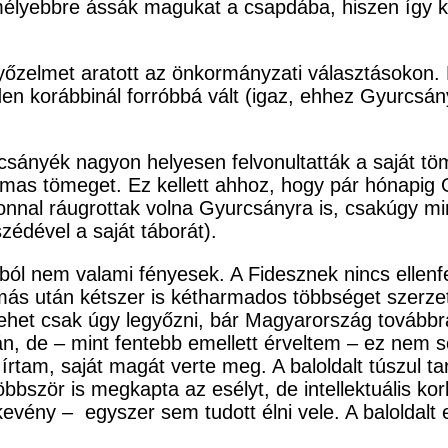
élyebbre ássák magukat a csapdába, hiszen így kí
zelmet aratott az önkormányzati választásokon. Miu
en korábbinál forróbbá vált (igaz, ehhez Gyurcsán
csányék nagyon helyesen felvonultatták a saját t
talmas tömeget. Ez kellett ahhoz, hogy pár hónap
onnal ráugrottak volna Gyurcsányra is, csakúgy min
édével a saját táborát).
ból nem valami fényesek. A Fidesznek nincs ellen
más után kétszer is kétharmados többséget szerz
het csak úgy legyőzni, bár Magyarország továbbra
n, de – mint fentebb emellett érveltem – ez nem so
n írtam, saját magát verte meg. A baloldalt túszul t
bször is megkapta az esélyt, de intellektuális ko
kevény – egyszer sem tudott élni vele. A baloldal