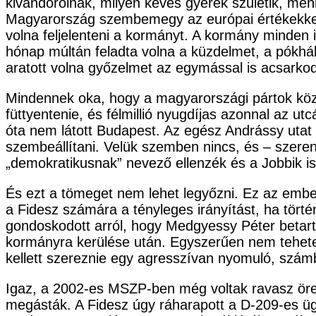
kivándorolnak, milyen kevés gyerek születik, men
Magyarország szembemegy az európai értékekkel… 
volna feljelenteni a kormányt. A kormány minden
hónap múltán feladta volna a küzdelmet, a pókháló
aratott volna győzelmet az egymással is acsarko
Mindennek oka, hogy a magyarországi pártok közü
füttyentenie, és félmillió nyugdíjas azonnal az
óta nem látott Budapest. Az egész Andrássy uta
szembeállítani. Velük szemben nincs, és – szere
„demokratikusnak” nevező ellenzék és a Jobbik i
És ezt a tömeget nem lehet legyőzni. Ez az embe
a Fidesz számára a tényleges irányítást, ha törté
gondoskodott arról, hogy Medgyessy Péter betart
kormányra kerülése után. Egyszerűen nem tehetett
kellett szereznie egy agresszívan nyomuló, számbel
Igaz, a 2002-es MSZP-ben még voltak ravasz öreg 
megásták. A Fidesz úgy ráharapott a D-209-es ügy