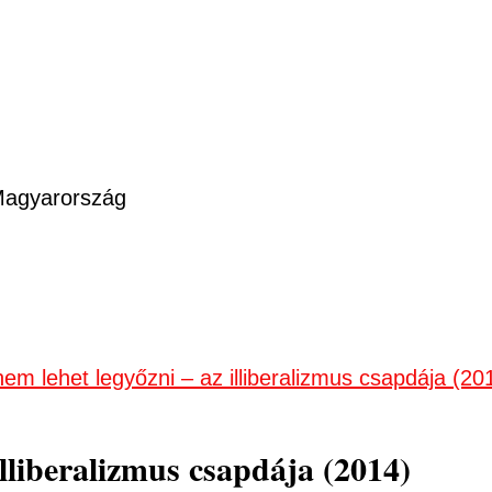
 Magyarország
nem lehet legyőzni – az illiberalizmus csapdája (20
illiberalizmus csapdája (2014)