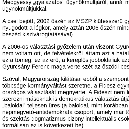
Medgyessy „gyalázatos” ügynökmúltjáról, annál m
ügynökmúltjukkal.
A csel bejött, 2002 őszén az MSZP kiütésszerű győ
nyugodott a légkör, amely aztán 2006 őszén mind
beszéd kiszivárogtatásával).
A 2006-os választási győzelem után viszont Gyur
nem voltam ott, de felvételekről láttam azt a ha
ez a tömeg, ez az erő, a kereplős jobboldaliak az
Gyurcsány Ferenc maga verte szét az őszödi besz
Szóval, Magyarország kilátásai ebből a szempont
többsége kormányváltást szeretne, a Fidesz egy
országos választását megnyerte. A Fideszt nem le
szerezni másoknak is demokratikus választás útjá
„baloldal” teljesen üres (a baloldal, mint korábba
népmegvető-antidemokrata csoport, amely már töb
és szektás dogmatizmus bizony intellektuális csö
formálisan ez is következett be).