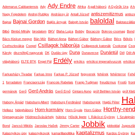
Ady Endre
Ademarus Cabbaniensis
Ady
Afrika
A gall háború
A Gyűrűk Ura
A h
antiszemitizmus
Nagy Fejedelem
Andrej Rubljov
Andrássy út
Antall József
antisz
baloldal
Bajnai Gordon
Bajnai
Baljós árnyak
Balogh István
Balotaszállá
Bilbó
Bimbó Mihály
birodalom
BKV
Blaha Lujza
Bobby
Bocaccio
Bokros-csomag
Bond
Bács-Kiskun megye
Bán Mór
Báthori Anna
Báthori Gábor
Báthory Gábor
Bécs
Békés
Csillagok háborúja
Csehszlovákia
Csepel
Csillagosok katonák
Csokonai
Cson
Duna
Dunántúl
Károly
disznófejű nagyurak
DK
Dudás-ügy
Dunavecse
Dél
Dél-Af
Erdély
világháború
ELTE BTK
Engel Pál
erkölcs
erkölcsi imperatívuszok
erkölcs
Farkasházy Tivadar
Farkas Imre
Farkas P. József
fegyverek
fehérek
fehérterror
Fehé
1
forradalom
Franciaország
Francois Rabelais
Franjo Tudjman
freudizmus
Frodó
front
Gerő András
germánok
Gerő
Gerő Ernő
Gintaro Aono
gróf Bethlen István
gróf Kle
Ha
Habony Árpád
Habsburg Albert
Habsburg Ferdinánd
Habsburgok
Hajdú Péter
Horthy-ren
Horn-kormány
Hellasz
hidegháború
Horn Gyula
Horn Gábor
hígmagyarság
Hódmezővásárhely
hübrisz
Hősök ligete
I. Rákóczi György
I. Szulejmán
Jobbik
Bond
Jancsó Miklós
Jaroslav Hašek
Jimmy Carter
jobboldal
Jugoszlá
kapitalizmus
Kalasnyikov-ügy
kalasnyikovok
kamarillapolitika
Kardos György
Ka