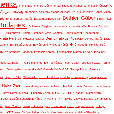
erika
amerikaiak
amerikai Dél
Amerikai Egyesült Államok
amerikai történelem
A
-Magyarország
autonómia
Az arany ember
Az igazi
Az üstökös lángja
Babits Mihály
Bethlen Gábor
gák
Berija
Berkesi András
Berzsenyi
Bessenyei
Bihari Péter
Budapest
Bukarest
Bulgária
bundabotrány
bundamaffia
Burcsa
Burundi
ti
Civil a pályán
Clinton
Compson
Craig
Cristofel
Csapó József
Csehország
rata Párt
Demokratikus Koalíció
Demokratikus Charta
Dienes András
Dietz
elit
yiptom
Egy pikoló világos
Egy új remény
elcsalt vébék
ellenzék
elmúlás
első
rty
ezüstcsapat
Fandorin
Fandorin-sorozat
Farkas Attila Márton
Farkas Helga-ügy
idesz-kormány
FIFA
Finn
Florida
foci
focivébék
Fodor Gábor
fogadási csalás
Forma-
alom
Gallia
gallok
game
Gandalf
Ganz-MÁVAG
GDP
George Lucas
Gerecse
ák
György Péter
Gábris vitéz
Géza fejedelem
Gödöllő
Görögország
Habayarimana
r
Halas Zsaru
halottak napja
halászlé
hang
Han Solo
Havasi Bertalan
hedonizmus
Hunyadi utca
husziták
Huszárik Zoltán
hutuk
HVG
HÖK
háború
hígmagyarok
Irodalmi Ujság
irodalom
István
J. J. Abrams
J. R. Ewing
Jadviga párnája
Jakab
james
ond
Jászi Oszkár
Jókai
Jókai Mór
jólét
József Attila
július
Jürgen Böcking
Kabuga
Kelet
ét
Kelet-Európa
kelták
Kenobi
Kertváros
Kisfaludy
Kiskunfélegyháza