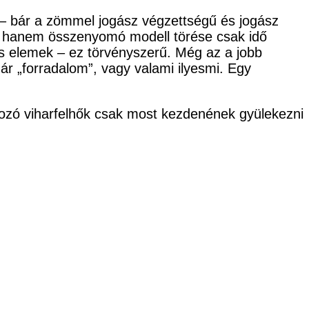
 – bár a zömmel jogász végzettségű és jogász
ító, hanem összenyomó modell törése csak idő
s elemek – ez törvényszerű. Még az a jobb
már „forradalom”, vagy valami ilyesmi. Egy
okozó viharfelhők csak most kezdenének gyülekezni