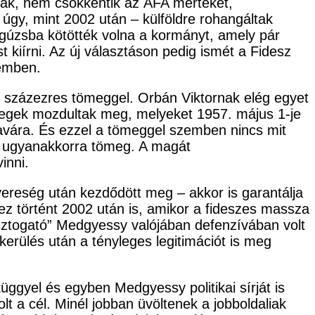
tiak, nem csökkentik az ÁFA mértékét,
gy, mint 2002 után – külföldre rohangáltak
 gúzsba kötötték volna a kormányt, amely pár
 kiírni. Az új választáson pedig ismét a Fidesz
zemben.
 százezres tömeggel. Orbán Viktornak elég egyet
ömegek mozdultak meg, melyeket 1957. május 1-je
avára. És ezzel a tömeggel szemben nincs mit
ik ugyanakkorra tömeg. A magát
inni.
ereség után kezdődött meg – akkor is garantálja
 ez történt 2002 után is, amikor a fideszes massza
sztogató” Medgyessy valójában defenzívában volt
erülés után a tényleges legitimációt is meg
ggyel és egyben Medgyessy politikai sírját is
t a cél. Minél jobban üvöltenek a jobboldaliak