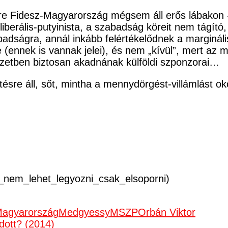
nére Fidesz-Magyarország mégsem áll erős lábakon
 illiberális-putyinista, a szabadság köreit nem tág
dságra, annál inkább felértékelődnek a margináli
e (ennek is vannak jelei), és nem „kívül”, mert az 
yzetben biztosan akadnának külföldi szponzorai…
tésre áll, sőt, mintha a mennydörgést-villámlást 
zt_nem_lehet_legyozni_csak_elsoporni)
agyarország
Medgyessy
MSZP
Orbán Viktor
dott? (2014)