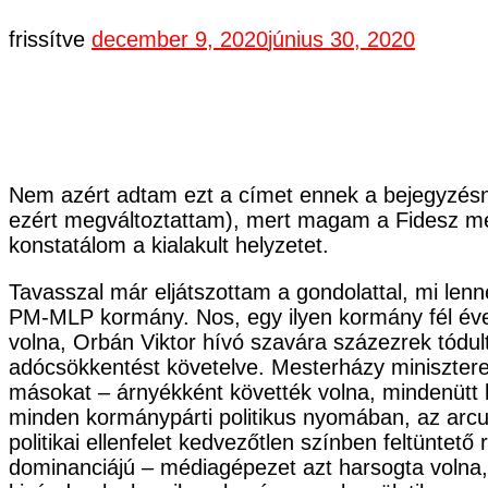
frissítve
december 9, 2020
június 30, 2020
Nem azért adtam ezt a címet ennek a bejegyzésnek
ezért megváltoztattam), mert magam a Fidesz me
konstatálom a kialakult helyzetet.
Tavasszal már eljátszottam a gondolattal, mi len
PM-MLP kormány. Nos, egy ilyen kormány fél éven
volna, Orbán Viktor hívó szavára százezrek tódult
adócsökkentést követelve. Mesterházy minisztere
másokat – árnyékként követték volna, mindenütt k
minden kormánypárti politikus nyomában, az arcu
politikai ellenfelet kedvezőtlen színben feltünte
dominanciájú – médiagépezet azt harsogta volna