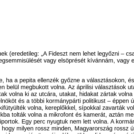
 (eredetileg: „A Fideszt nem lehet legyőzni – csak
gsemmisülését vagy elsöprését kívánnám, vagy err
ne, ha a pepita ellenzék győzne a választásokon, é
 belül megbukott volna. Az áprilisi választások u
ak volna ki az utcára, utakat, hidakat zártak volna
lnököt és a többi kormánypárti politikust – éppen
ifütyülték volna, kereplőkkel, sípokkal zavarták v
kba tolták volna a mikrofont és kamerát, aztán m
tő riportok. Egy perc nyugtuk nem lett volna. A kor
, hogy milyen rossz minden, Magyarország rossz 