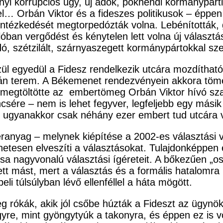
nyi korrupciós ügy, új adók, pökhendi kormánypár
Orbán Viktor és a fideszes politikusok – éppen ú
 intézkedését megtorpedózták volna. Lebénították,
ban vergődést és kénytelen lett volna új választást
dó, szétzilált, szárnyaszegett kormánypártokkal s
l egyedül a Fidesz rendelkezik utcára mozdítható
 utcán terem. A Békemenet rendezvényein akkora t
t megtöltötte az embertömeg Orbán Viktor hívó sz
ncsére – nem is lehet fegyver, legfeljebb egy más
s ugyanakkor csak néhány ezer embert tud utcára v
ranyag – melynek kiépítése a 2002-es választási v
netesen elveszíti a választásokat. Tulajdonképpen
sa nagyvonalú választási ígéreteit. A bőkezűen „o
 mást, mert a választás és a formális hatalomra k
i túlsúlyban lévő ellenféllel a háta mögött.
rókák, akik jól csőbe húzták a Fideszt az ügynökü
re, mint gyöngytyúk a takonyra, és éppen ez is vol