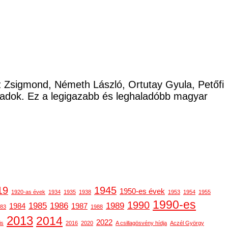
cz Zsigmond, Németh László, Ortutay Gyula, Petőfi
ladok. Ez a legigazabb és leghaladóbb magyar
19
1945
1950-es évek
1920-as évek
1934
1935
1938
1953
1954
1955
1990-es
1990
1985
1986
1989
1984
1987
83
1988
2013
2014
2022
is
2016
2020
A csillagösvény hídja
Aczél György