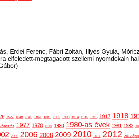
ás, Erdei Ferenc, Fábri Zoltán, Illyés Gyula, Móri
a elfeledett-megtagadott szellemi nyomdokain ha
Gábor)
1918
19
1917
26
1527
1848
1849
1861
1881
1905
1908
1914
1915
1916
1980-as évek
1977
1978
1980
1981
1982
választás
1979
19
2012
2010
2006
002
2009
2008
2005
2011
2012 ápril