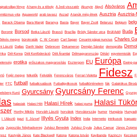
Am
Alsóváros
ajnalcsillag fénye
A hang és a téboly
A Jedi visszatér
Akunyin
Algyő
Ausztria
Ausztria
emitizmus-vita
Aquaworld
arab tavasz
Aszad
A tanúk még élnek
bel
s
Barack Obama
Bara Margit
Baranya
Basta
Bayer
Bayer Zsolt
Belarusz
Belgium
Borsod
Buda
Boromir
Botka László
Brassó
Brazília
Bródy Sándor utca
Brüll Adél
Charles Ga
Békés megye
bürokraták
C. W. Ceram
Carl Sagan
Cesarini pápai nuncius
Demok
t László
Dallas
Darth Vader
Debrecen
Dekameron
Demján Sándor
demográfia
rika
Dél-Korea
Déli Konföderáció
Déli Áramlat
Délmagyarország
Détári
egyetemisták
Eg
Európa
EU
erotika
telenség
erőszakos magyarosítás
Esztergom
Ewing-pa
Fidesz
rtó
Fejér megye
felkelők
Felvidék
Ferencváros
Ferrari Violetta
F
futball
ier
FTC
futballcsalások
Futballgyilkosok
futballtörténelem
fák
Galaktikus Birod
Gyurcsány Ferenc
Gyurcsány
belsberg Kunó
Gyurgy
las
Halasi Tükö
Halasi Hírek
halasiak
Halasi Hét
halasi puma
dszer
Horthy Miklós
Horváth László
horvátok
Horvátország
humor
Hungária
Hunyadi
Illyés Gyula
Index
I. Ulászló
igazi
II. József
India
Internetto
intrikusok
Irapuato
via
Jugoszláv Néphadsereg
Juhász Benedek
Juhász Gyula
Julius Caesar
János Zsigm
resz
Kastyják János
Kate Blackwell
Katona
Katona István
Kayibanda
Kazinczy
Kecskem