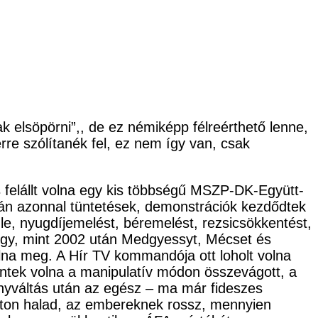
 elsöpörni”,, de ez némiképp félreérthető lenne,
e szólítanék fel, ez nem így van, csak
s felállt volna egy kis többségű MSZP-DK-Együtt-
tán azonnal tüntetések, demonstrációk kezdődtek
 le, nyugdíjemelést, béremelést, rezsicsökkentést,
 úgy, mint 2002 után Medgyessyt, Mécset és
olna meg. A Hír TV kommandója ott loholt volna
entek volna a manipulatív módon összevágott, a
mányváltás után az egész – ma már fideszes
úton halad, az embereknek rossz, mennyien