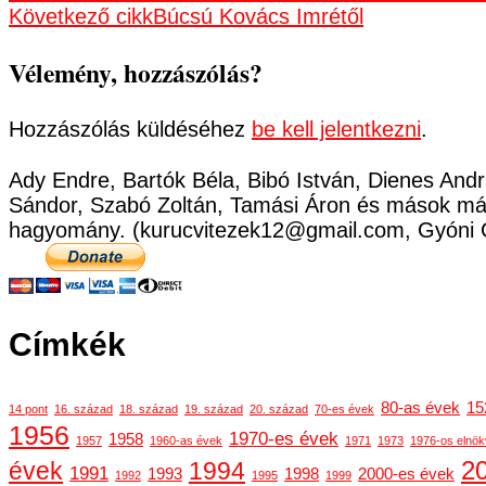
Következő cikk
Búcsú Kovács Imrétől
navigációja
Vélemény, hozzászólás?
Hozzászólás küldéséhez
be kell jelentkezni
.
Ady Endre, Bartók Béla, Bibó István, Dienes Andr
Sándor, Szabó Zoltán, Tamási Áron és mások már
hagyomány. (kurucvitezek12@gmail.com, Gyóni 
Címkék
80-as évek
15
14 pont
16. század
18. század
19. század
20. század
70-es évek
1956
1970-es évek
1958
1957
1960-as évek
1971
1973
1976-os elnök
2
évek
1994
1991
1993
1998
2000-es évek
1992
1995
1999