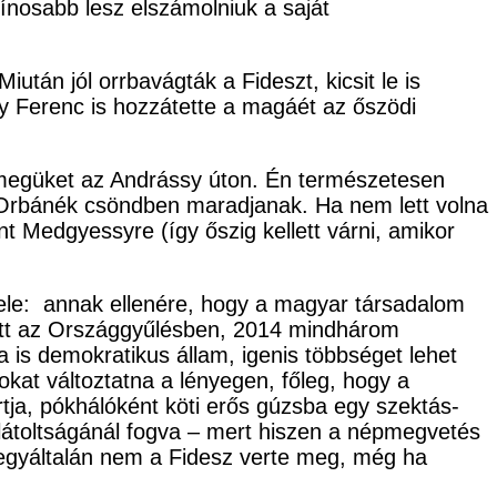
nosabb lesz elszámolniuk a saját
tán jól orrbavágták a Fideszt, kicsit le is
y Ferenc is hozzátette a magáét az őszödi
ömegüket az Andrássy úton. Én természetesen
ig Orbánék csöndben maradjanak. Ha nem lett volna
t Medgyessyre (így őszig kellett várni, amikor
fele: annak ellenére, hogy a magyar társadalom
ett az Országgyűlésben, 2014 mindhárom
 is demokratikus állam, igenis többséget lehet
kat változtatna a lényegen, főleg, hogy a
artja, pókhálóként köti erős gúzsba egy szektás-
rlátoltságánál fogva – mert hiszen a népmegvetés
t egyáltalán nem a Fidesz verte meg, még ha